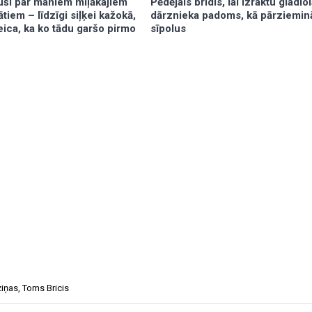
vuši par maniem mīļākajiem
Pēdējais brīdis, lai izraktu gladio
ātiem – līdzīgi siļķei kažokā,
dārznieka padoms, kā pārziemin
teica, ka ko tādu garšo pirmo
sīpolus
ziņas
,
Toms Bricis