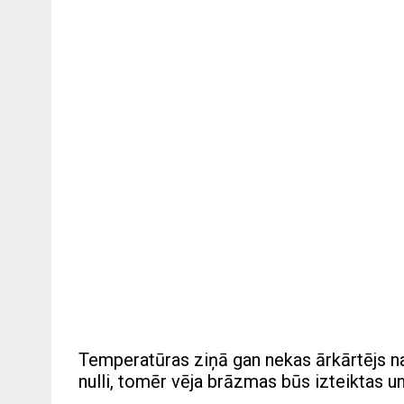
Temperatūras ziņā gan nekas ārkārtējs na
nulli, tomēr vēja brāzmas būs izteiktas u