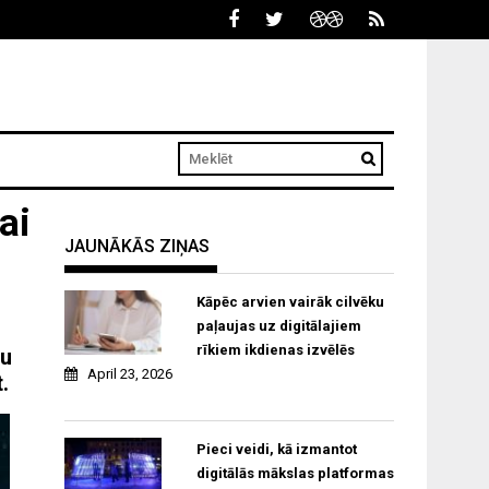
ai
JAUNĀKĀS ZIŅAS
Kāpēc arvien vairāk cilvēku
paļaujas uz digitālajiem
rīkiem ikdienas izvēlēs
au
April 23, 2026
.
Pieci veidi, kā izmantot
digitālās mākslas platformas