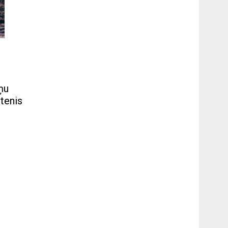
ņu
utenis