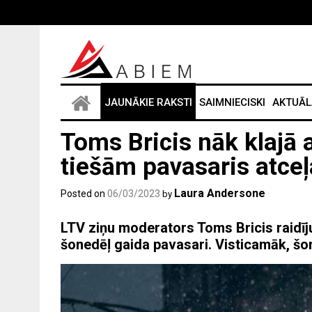
Skip
to
content
JAUNĀKIE RAKSTI
SAIMNIECISKI
AKTUĀL
Toms Bricis nāk klajā 
tiešām pavasaris atce
Laura Andersone
Posted on
06/03/2023
by
LTV ziņu moderators Toms Bricis raidīj
šonedēļ gaida pavasari. Visticamāk, šone