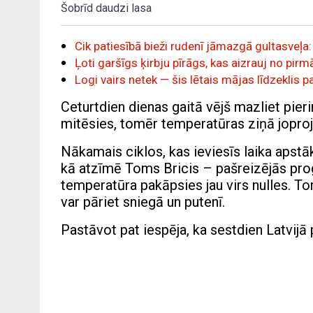
Šobrīd daudzi lasa
Cik patiesībā bieži rudenī jāmazgā gultasveļa: 
Ļoti garšīgs ķirbju pīrāgs, kas aizrauj no p
Logi vairs netek — šis lētais mājas līdzeklis 
Ceturtdien dienas gaitā vējš mazliet pieri
mitēsies, tomēr temperatūras ziņā joprojā
Nākamais ciklos, kas ieviesīs laika apstāk
kā atzīmē Toms Bricis – pašreizējās progn
temperatūra pakāpsies jau virs nulles. Tomē
var pāriet sniegā un putenī.
Pastāvot pat iespēja, ka sestdien Latvijā p