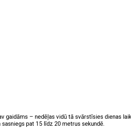
v gaidāms – nedēļas vidū tā svārstīsies dienas lai
n sasniegs pat 15 līdz 20 metrus sekundē.