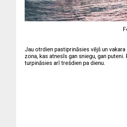
F
Jau otrdien pastiprināsies vējš un vakara
zona, kas atnesīs gan sniegu, gan puteni.
turpināsies arī trešdien pa dienu.