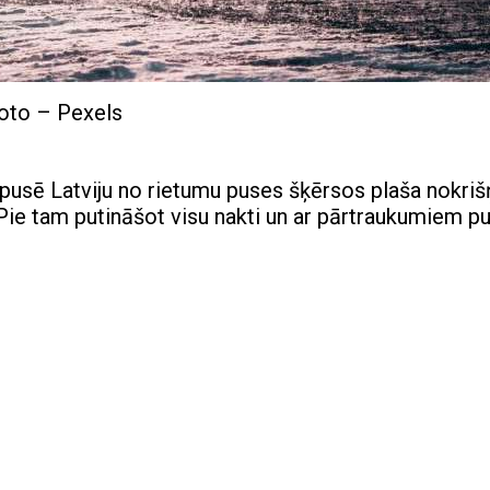
oto – Pexels
 pusē Latviju no rietumu puses šķērsos plaša nokriš
 Pie tam putināšot visu nakti un ar pārtraukumiem p