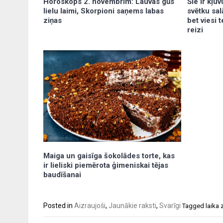
Šie ir kļu
Horoskops 2. novembrim: Lauvas gūs
svētku sal
lielu laimi, Skorpioni saņems labas
bet viesi 
ziņas
reizi
Maiga un gaisīga šokolādes torte, kas
ir lieliski piemērota ģimeniskai tējas
baudīšanai
Posted in
Aizraujoši
,
Jaunākie raksti
,
Svarīgi
Tagged
laika 