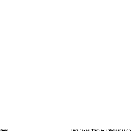
stiem
Dīvainākās dzīvnieku glābšanas op