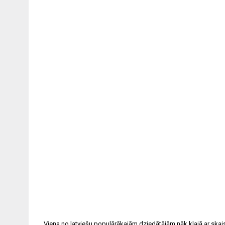
Post
navigation
Viena no latviešu populārākajām dziedātājām nāk klajā ar skai