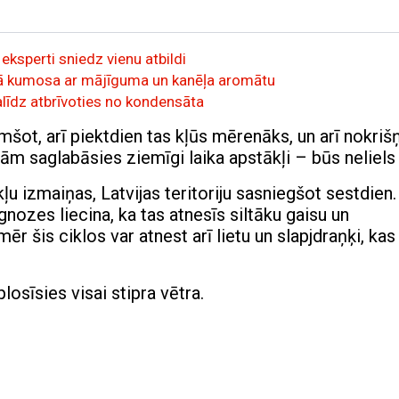
eksperti sniedz vienu atbildi
irmā kumosa ar mājīguma un kanēļa aromātu
palīdz atbrīvoties no kondensāta
mšot, arī piektdien tas kļūs mērenāks, un arī nokrišņ
m saglabāsies ziemīgi laika apstākļi – būs neliels 
ļu izmaiņas, Latvijas teritoriju sasniegšot sestdien.
ozes liecina, ka tas atnesīs siltāku gaisu un
r šis ciklos var atnest arī lietu un slapjdraņķi, kas
losīsies visai stipra vētra.