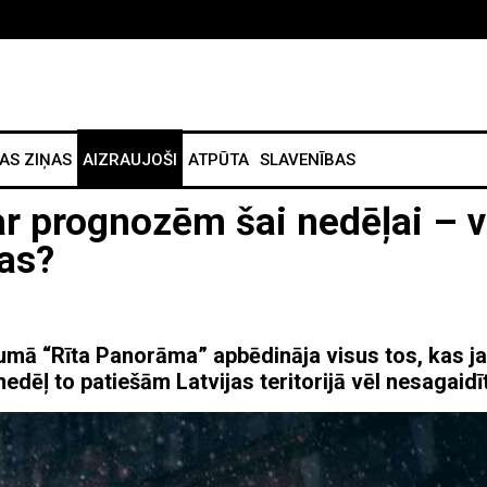
AS ZIŅAS
AIZRAUJOŠI
ATPŪTA
SLAVENĪBAS
ar prognozēm šai nedēļai – v
ļas?
umā “Rīta Panorāma” apbēdināja visus tos, kas j
dēļ to patiešām Latvijas teritorijā vēl nesagaidīt