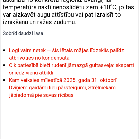
temperatūra naktī nenoslīdētu zem +10°C, jo tas
var aizkavēt augu attīstību vai pat izraisīt to
iznīkšanu un ražas zudumu.
Šobrīd daudzi lasa
Logi vairs netek — šis lētais mājas līdzeklis palīdz
atbrīvoties no kondensāta
Cik patiesībā bieži rudenī jāmazgā gultasveļa: eksperti
sniedz vienu atbildi
Kam veiksies mīlestībā 2025. gada 31. oktobrī:
Dvīņiem gaidāmi lieli pārsteigumi, Strēlniekam
jāpiedomā pie savas rīcības