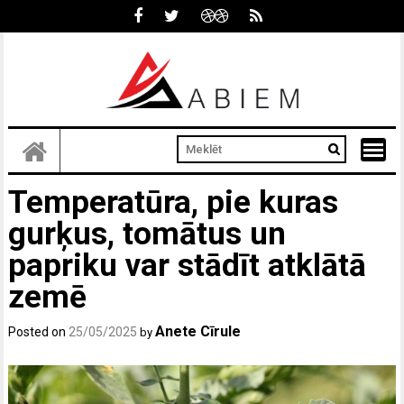
Skip
to
content
Temperatūra, pie kuras
gurķus, tomātus un
papriku var stādīt atklātā
zemē
Anete Cīrule
Posted on
25/05/2025
by