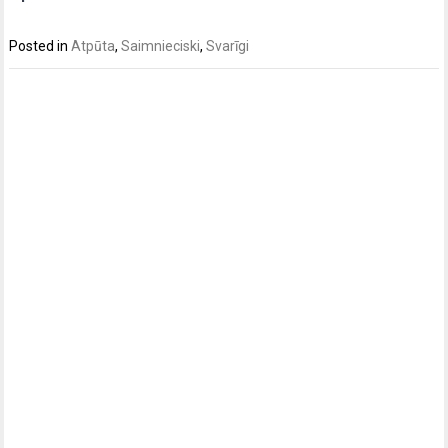
Posted in
Atpūta
,
Saimnieciski
,
Svarīgi
Post
navigation