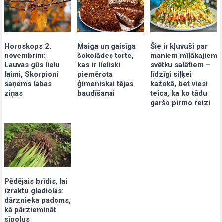
Maiga un gaisīga
Šie ir kļuvuši par
Horoskops 2.
šokolādes torte,
maniem mīļākajiem
novembrim:
kas ir lieliski
svētku salātiem –
Lauvas gūs lielu
piemērota
līdzīgi siļķei
laimi, Skorpioni
ģimeniskai tējas
kažokā, bet viesi
saņems labas
baudīšanai
teica, ka ko tādu
ziņas
garšo pirmo reizi
Pēdējais brīdis, lai
izraktu gladiolas:
dārznieka padoms,
kā pārziemināt
sīpolus