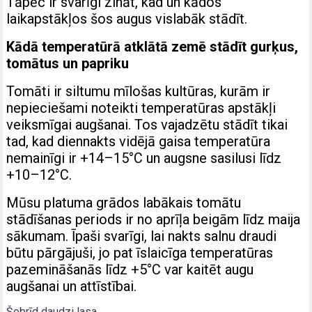
Tāpēc ir svarīgi zināt, kad un kādos
laikapstākļos šos augus vislabāk stādīt.
Kādā temperatūrā atklātā zemē stādīt gurķus,
tomātus un papriku
Tomāti ir siltumu mīlošas kultūras, kurām ir
nepieciešami noteikti temperatūras apstākļi
veiksmīgai augšanai. Tos vajadzētu stādīt tikai
tad, kad diennakts vidējā gaisa temperatūra
nemainīgi ir +14–15°C un augsne sasilusi līdz
+10–12°C.
Mūsu platuma grādos labākais tomātu
stādīšanas periods ir no aprīļa beigām līdz maija
sākumam. Īpaši svarīgi, lai nakts salnu draudi
būtu pārgājuši, jo pat īslaicīga temperatūras
pazemināšanās līdz +5°C var kaitēt augu
augšanai un attīstībai.
Šobrīd daudzi lasa