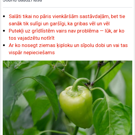
Salāti tikai no pāris vienkāršām sastāvdaļām, bet tie
sanāk tik sulīgi un garšīgi, ka gribas vēl un vēl
Putekļi uz grīdlīstēm vairs nav problēma — lūk, ar ko
tos vajadzētu notīrīt
Ar ko nosegt ziemas ķiploku un sīpolu dobi un vai tas
vispār nepieciešams