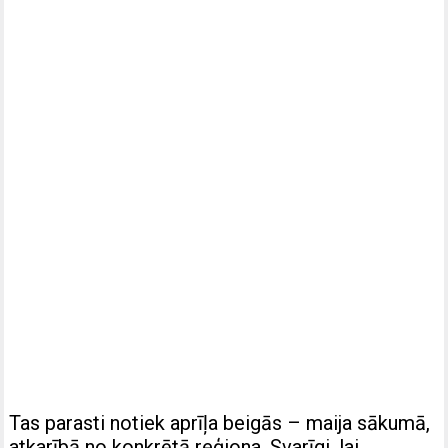
Tas parasti notiek aprīļa beigās – maija sākumā,
atkarībā no konkrētā reģiona. Svarīgi, lai