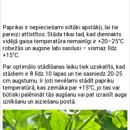
Paprikai ir nepieciešami siltāki apstākļi, lai tie
pareizi attīstītos. Stāda tikai tad, kad diennakts
vidējā gaisa temperatūra nemainīgi ir +20–25°C
robežās un augsne labi sasilusi – vismaz līdz
+15°C.
Par optimālo stādīšanas laiku tiek uzskatīts, kad
stādiem ir 8 līdz 10 lapas un tie sasniedz 20-25
cm augstumu. Ir ļoti nevēlami stādīt papriku
temperatūrā, kas zemāka par +15°C, jo tas var
būtiski palēnināt tās augšanu vai pat izraisīt auga
iznīkšanu un aiziešanu postā.