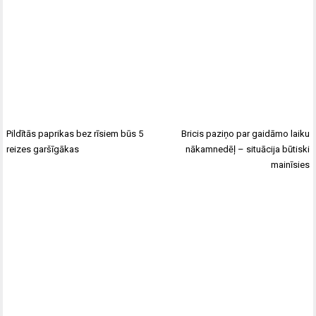
Pildītās paprikas bez rīsiem būs 5
Bricis paziņo par gaidāmo laiku
reizes garšīgākas
nākamnedēļ – situācija būtiski
mainīsies