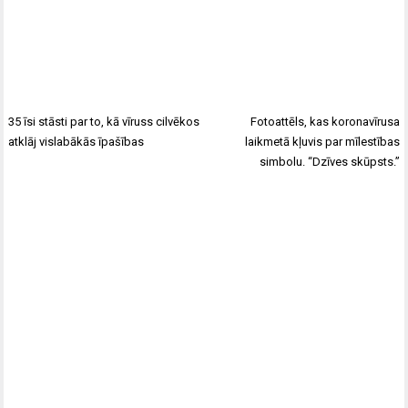
35 īsi stāsti par to, kā vīruss cilvēkos
Fotoattēls, kas koronavīrusa
atklāj vislabākās īpašības
laikmetā kļuvis par mīlestības
simbolu. “Dzīves skūpsts.”