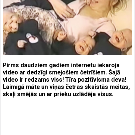
Pirms daudziem gadiem internetu iekaroja
video ar dedzīgi smejošiem četrīšiem. Šajā
video ir redzams viss! Tīra pozitīvisma deva!
Laimīgā māte un viņas četras skaistās meitas,
skaļi smējās un ar prieku uzlādēja visus.