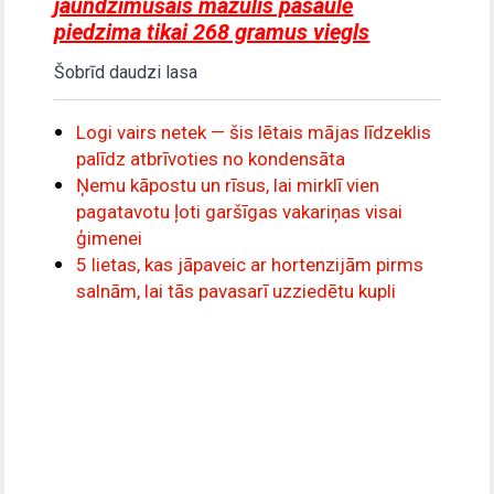
jaundzimušais mazulis pasaulē
piedzima tikai 268 gramus viegls
Šobrīd daudzi lasa
Logi vairs netek — šis lētais mājas līdzeklis
palīdz atbrīvoties no kondensāta
Ņemu kāpostu un rīsus, lai mirklī vien
pagatavotu ļoti garšīgas vakariņas visai
ģimenei
5 lietas, kas jāpaveic ar hortenzijām pirms
salnām, lai tās pavasarī uzziedētu kupli