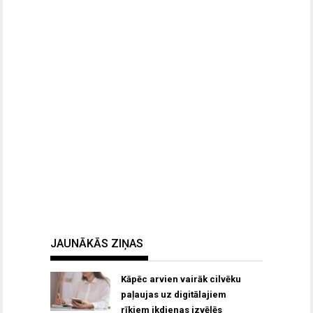
JAUNĀKĀS ZIŅAS
Kāpēc arvien vairāk cilvēku
paļaujas uz digitālajiem
rīkiem ikdienas izvēlēs