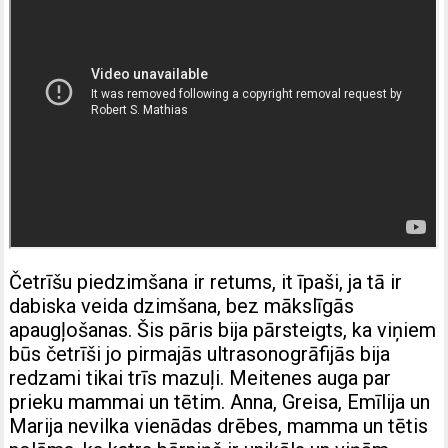
Četrīšu piedzimšana ir retums, it īpaši, ja tā ir
dabiska veida dzimšana, bez mākslīgās
apaugļošanas. Šis pāris bija pārsteigts, ka viņiem
būs četrīši jo pirmajās ultrasonogrāfijās bija
redzami tikai trīs mazuļi. Meitenes auga par
prieku mammai un tētim. Anna, Greisa, Emīlija un
Marija nevilka vienādas drēbes, mamma un tētis