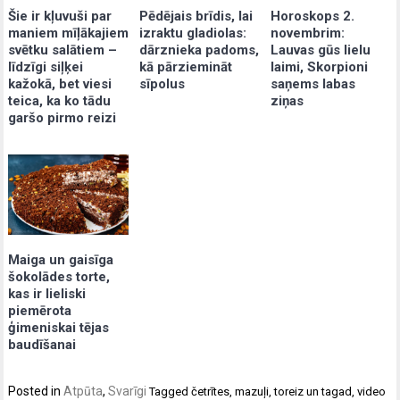
Šie ir kļuvuši par
Pēdējais brīdis, lai
Horoskops 2.
maniem mīļākajiem
izraktu gladiolas:
novembrim:
svētku salātiem –
dārznieka padoms,
Lauvas gūs lielu
līdzīgi siļķei
kā pārziemināt
laimi, Skorpioni
kažokā, bet viesi
sīpolus
saņems labas
teica, ka ko tādu
ziņas
garšo pirmo reizi
Maiga un gaisīga
šokolādes torte,
kas ir lieliski
piemērota
ģimeniskai tējas
baudīšanai
Posted in
Atpūta
,
Svarīgi
Tagged
četrītes
,
mazuļi
,
toreiz un tagad
,
video