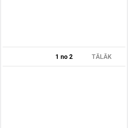
1 no 2
TĀLĀK