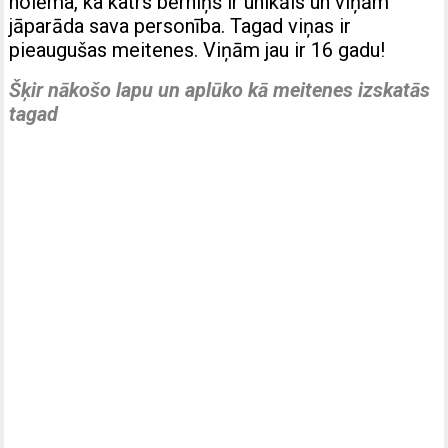
nolēma, ka katrs bērniņš ir unikāls un viņām
jāparāda sava personība. Tagad viņas ir
pieaugušas meitenes. Viņām jau ir 16 gadu!
Šķir nākošo lapu un aplūko kā meitenes izskatās
tagad