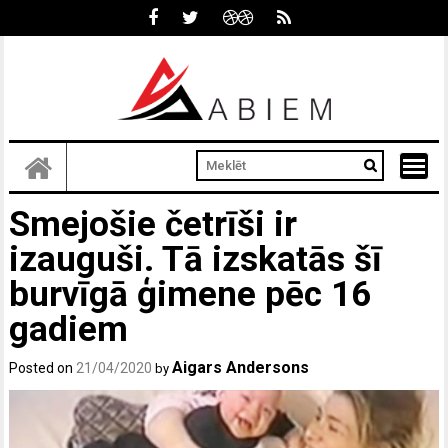
Skip
to
content
Smejošie četrīši ir
izauguši. Tā izskatās šī
burvīgā ģimene pēc 16
gadiem
Aigars Andersons
Posted on
21/04/2020
by