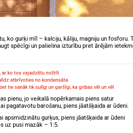
ko gurķi mīl – kalciju, kāliju, magniju un fosforu. 
ugt spēcīgi un palielina izturību pret ārējām ietek
 ar ko tos vajadzētu notīrīt
palīdz atbrīvoties no kondensāta
t tie sanāk tik sulīgi un garšīgi, ka gribas vēl un vēl
as pienu, jo veikalā nopērkamais piens satur
ai pagatavotu barošanu, piens jāatšķaida ar ūdeni.
Lai apsmidzinātu gurķus, piens jāatšķaida ar ūdeni
es uz pusi mazāk – 1:5.