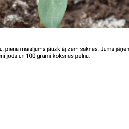
anu, piena maisījums jāuzklāj zem saknes. Jums jāņe
eni joda un 100 grami koksnes pelnu.