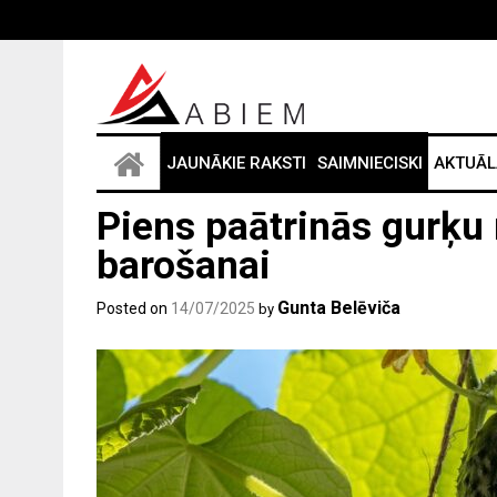
Skip
to
content
JAUNĀKIE RAKSTI
SAIMNIECISKI
AKTUĀL
Piens paātrinās gurķu
barošanai
Gunta Belēviča
Posted on
14/07/2025
by