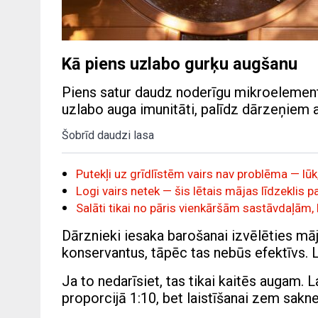
Kā piens uzlabo gurķu augšanu
Piens satur daudz noderīgu mikroelementu, 
uzlabo auga imunitāti, palīdz dārzeņiem a
Šobrīd daudzi lasa
Putekļi uz grīdlīstēm vairs nav problēma — lūk,
Logi vairs netek — šis lētais mājas līdzeklis 
Salāti tikai no pāris vienkāršām sastāvdaļām, be
Dārznieki iesaka barošanai izvēlēties māj
konservantus, tāpēc tas nebūs efektīvs. L
Ja to nedarīsiet, tas tikai kaitēs augam. 
proporcijā 1:10, bet laistīšanai zem sakn