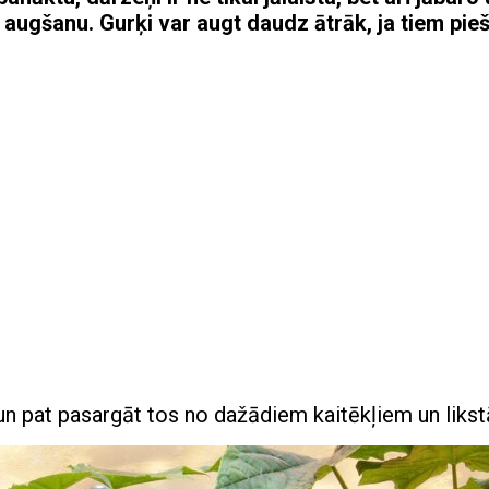
augšanu. Gurķi var augt daudz ātrāk, ja tiem pieš
un pat pasargāt tos no dažādiem kaitēkļiem un liks