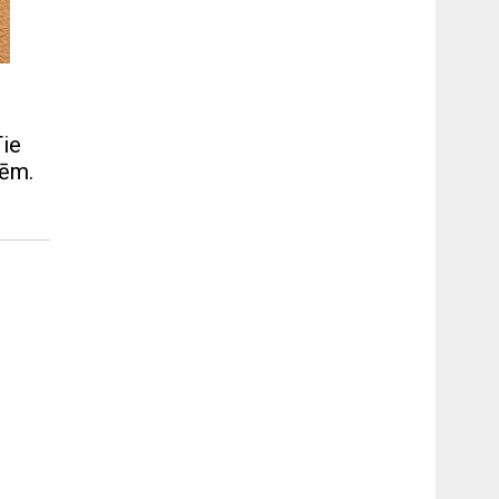
Tie
mēm.