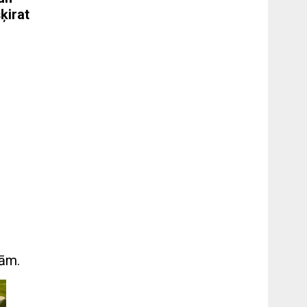
ķirat
tām.