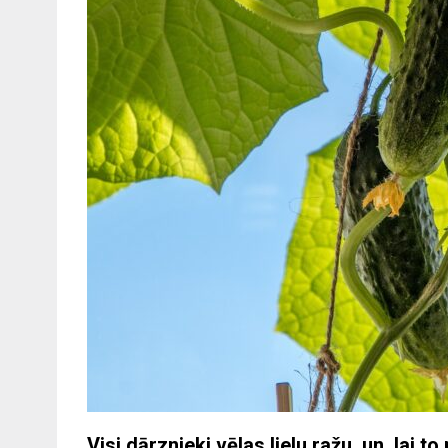
Visi dārznieki vēlas lielu ražu, un, lai to