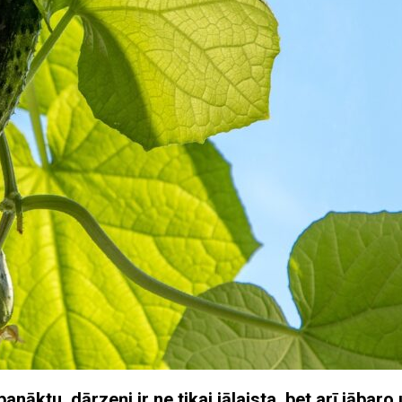
 panāktu, dārzeņi ir ne tikai jālaista, bet arī jābaro