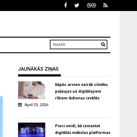
JAUNĀKĀS ZIŅAS
Kāpēc arvien vairāk cilvēku
paļaujas uz digitālajiem
rīkiem ikdienas izvēlēs
April 23, 2026
Pieci veidi, kā izmantot
digitālās mākslas platformas