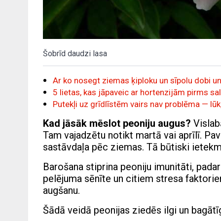
Šobrīd daudzi lasa
Ar ko nosegt ziemas ķiploku un sīpolu dobi un
5 lietas, kas jāpaveic ar hortenzijām pirms sal
Putekļi uz grīdlīstēm vairs nav problēma — lūk,
Kad jāsāk mēslot peoniju augus?
Vislab
Tam vajadzētu notikt martā vai aprīlī. P
sastāvdaļa pēc ziemas. Tā būtiski ietekm
Barošana stiprina peoniju imunitāti, pada
pelējuma sēnīte un citiem stresa faktori
augšanu.
Šādā veidā peonijas ziedēs ilgi un bagātī