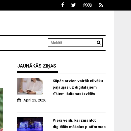
JAUNĀKĀS ZIŅAS
Kāpēc arvien vairāk cilvēku
paļaujas uz digitālajiem
rīkiem ikdienas izvēlēs
April 23, 2026
Pieci veidi, kā izmantot
digitālās mākslas platformas