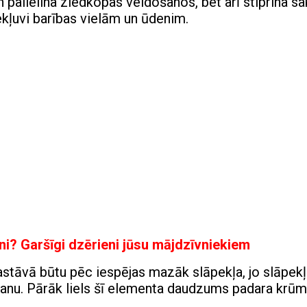
n palielina ziedkopas veidošanos, bet arī stiprina s
kļuvi barības vielām un ūdenim.
ni? Garšīgi dzērieni jūsu mājdzīvniekiem
sastāvā būtu pēc iespējas mazāk slāpekļa, jo slāpek
šanu. Pārāk liels šī elementa daudzums padara krū