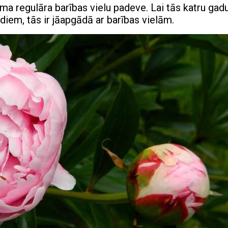
šama regulāra barības vielu padeve. Lai tās katru gad
diem, tās ir jāapgādā ar barības vielām.