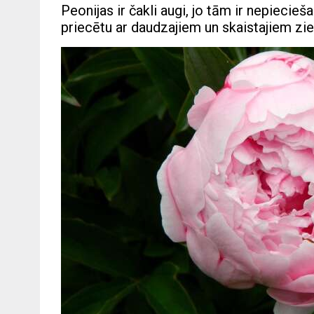
Peonijas ir čakli augi, jo tām ir nepiecie
priecētu ar daudzajiem un skaistajiem zie