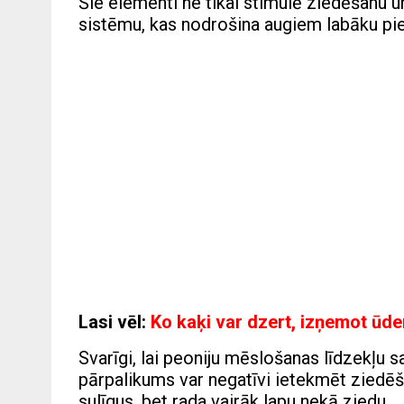
Šie elementi ne tikai stimulē ziedēšanu u
sistēmu, kas nodrošina augiem labāku pie
Lasi vēl:
Ko kaķi var dzert, izņemot ūde
Svarīgi, lai peoniju mēslošanas līdzekļu 
pārpalikums var negatīvi ietekmēt ziedē
sulīgus, bet rada vairāk lapu nekā ziedu.