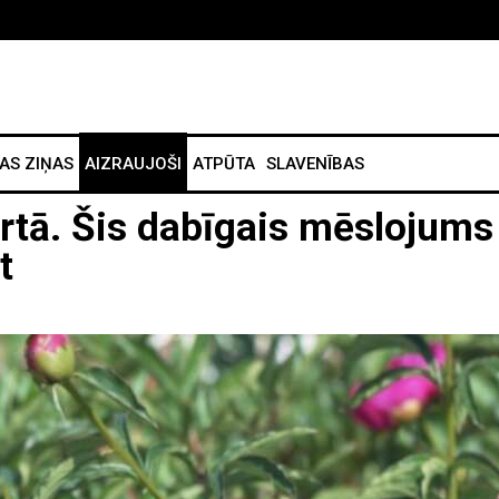
AS ZIŅAS
AIZRAUJOŠI
ATPŪTA
SLAVENĪBAS
tā. Šis dabīgais mēslojums
t