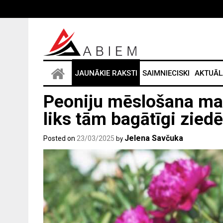
Skip
to
content
JAUNĀKIE RAKSTI
SAIMNIECISKI
AKTUĀL
Peoniju mēslošana mar
liks tām bagātīgi ziedē
Jelena Savčuka
Posted on
23/03/2025
by