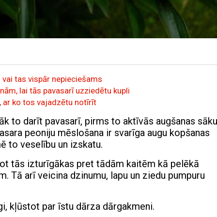
 vai tas vispār nepieciešams
nām, lai tās pavasarī uzziedētu kupli
 ar ko tos vajadzētu notīrīt
āk to darīt pavasarī, pirms to aktīvās augšanas sāk
avasara peoniju mēslošana ir svarīga augu kopšanas
ē to veselību un izskatu.
rot tās izturīgākas pret tādām kaitēm kā pelēkā
em. Tā arī veicina dzinumu, lapu un ziedu pumpuru
gi, kļūstot par īstu dārza dārgakmeni.