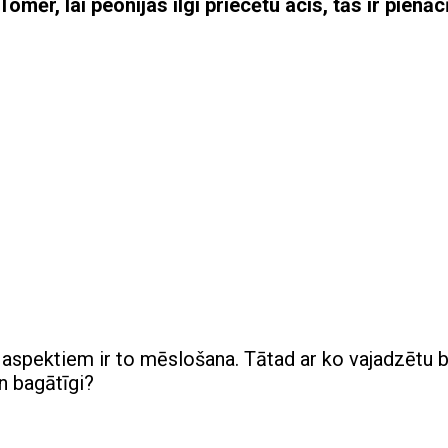
mēr, lai peonijas ilgi priecētu acis, tās ir pienāc
aspektiem ir to mēslošana. Tātad ar ko vajadzētu 
un bagātīgi?