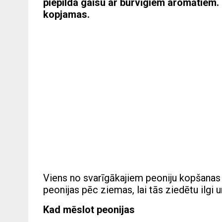
piepilda gaisu ar burvīgiem aromātiem. To
kopjamas.
Viens no svarīgākajiem peoniju kopšanas 
peonijas pēc ziemas, lai tās ziedētu ilgi 
Kad mēslot peonijas