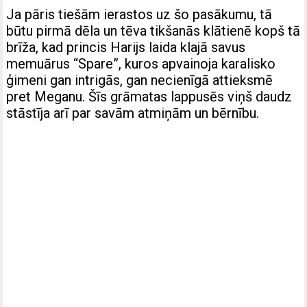
Ja pāris tiešām ierastos uz šo pasākumu, tā
būtu pirmā dēla un tēva tikšanās klātienē kopš tā
brīža, kad princis Harijs laida klajā savus
memuārus “Spare”, kuros apvainoja karalisko
ģimeni gan intrigās, gan necienīgā attieksmē
pret Meganu. Šīs grāmatas lappusēs viņš daudz
stāstīja arī par savām atmiņām un bērnību.