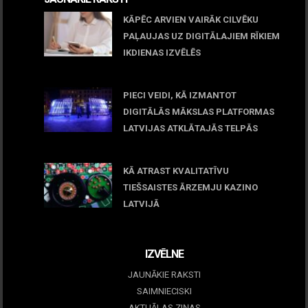
KĀPĒC ARVIEN VAIRĀK CILVĒKU
PAĻAUJAS UZ DIGITĀLAJIEM RĪKIEM
IKDIENAS IZVĒLĒS
April 23, 2026
PIECI VEIDI, KĀ IZMANTOT
DIGITĀLĀS MĀKSLAS PLATFORMAS
LATVIJAS ATKLĀTAJĀS TELPĀS
March 09, 2026
KĀ ATRAST KVALITATĪVU
TIEŠSAISTES ĀRZEMJU KAZINO
LATVIJĀ
December 15, 2025
IZVĒLNE
JAUNĀKIE RAKSTI
SAIMNIECISKI
AKTUĀLAS ZIŅAS