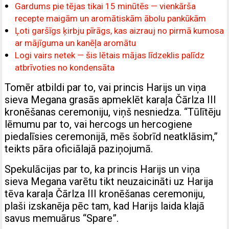
Gardums pie tējas tikai 15 minūtēs — vienkārša
recepte maigām un aromātiskām ābolu pankūkām
Ļoti garšīgs ķirbju pīrāgs, kas aizrauj no pirmā kumosa
ar mājīguma un kanēļa aromātu
Logi vairs netek — šis lētais mājas līdzeklis palīdz
atbrīvoties no kondensāta
Tomēr atbildi par to, vai princis Harijs un viņa
sieva Megana grasās apmeklēt karaļa Čārlza III
kronēšanas ceremoniju, viņš nesniedza. “Tūlītēju
lēmumu par to, vai hercogs un hercogiene
piedalīsies ceremonijā, mēs šobrīd neatklāsim,”
teikts pāra oficiālajā paziņojumā.
Spekulācijas par to, ka princis Harijs un viņa
sieva Megana varētu tikt neuzaicināti uz Harija
tēva karaļa Čārlza III kronēšanas ceremoniju,
plaši izskanēja pēc tam, kad Harijs laida klajā
savus memuārus “Spare”.