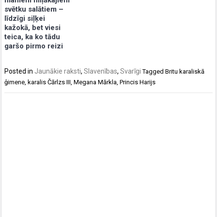
svētku salātiem –
līdzīgi siļķei
kažokā, bet viesi
teica, ka ko tādu
garšo pirmo reizi
Posted in
Jaunākie raksti
,
Slavenības
,
Svarīgi
Tagged
Britu karaliskā
ģimene
,
karalis Čārlzs III
,
Megana Mārkla
,
Princis Harijs
Post
navigation