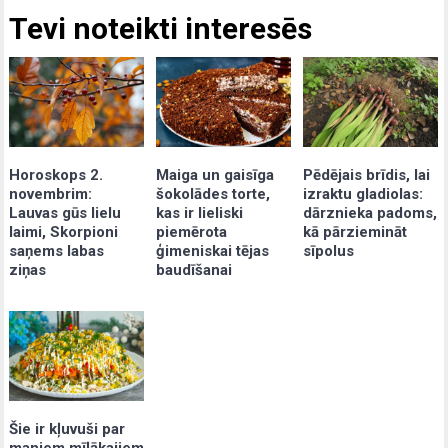
Tevi noteikti interesēs
Maiga un gaisīga
Pēdējais brīdis, lai
Horoskops 2.
šokolādes torte,
izraktu gladiolas:
novembrim:
kas ir lieliski
dārznieka padoms,
Lauvas gūs lielu
piemērota
kā pārziemināt
laimi, Skorpioni
ģimeniskai tējas
sīpolus
saņems labas
baudīšanai
ziņas
Šie ir kļuvuši par
maniem mīļākajiem