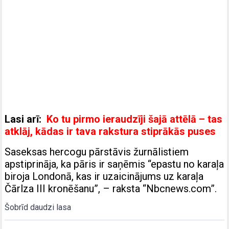
Lasi arī:
Ko tu pirmo ieraudzīji šajā attēlā – tas
atklāj, kādas ir tava rakstura stiprākās puses
Saseksas hercogu pārstāvis žurnālistiem
apstiprināja, ka pāris ir saņēmis “epastu no karaļa
biroja Londonā, kas ir uzaicinājums uz karaļa
Čārlza III kronēšanu”, – raksta “Nbcnews.com”.
Šobrīd daudzi lasa