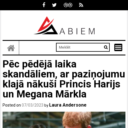
Skip
to
content
Pēc pēdējā laika
skandāliem, ar paziņojumu
klajā nākuši Princis Harijs
un Megana Mārkla
Laura Andersone
Posted on
07/03/2023
by