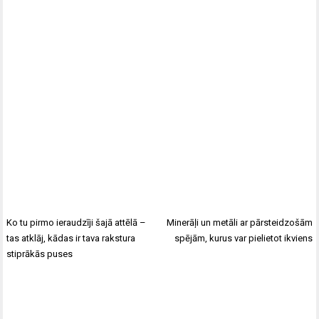
Ko tu pirmo ieraudzīji šajā attēlā –
Minerāļi un metāli ar pārsteidzošām
tas atklāj, kādas ir tava rakstura
spējām, kurus var pielietot ikviens
stiprākās puses