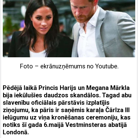
Foto – ekrānuzņēmums no Youtube.
Pēdējā laikā Princis Harijs un Megana Mārkla
bija iekūlušies daudzos skandālos. Tagad abu
slavenību oficiālais pārstāvis izplatījis
ziņojumu, ka pāris ir saņēmis karaļa Čārlza III
ielūgumu uz viņa kronēšanas ceremoniju, kas
notiks šī gada 6.maijā Vestminsteras abatijā
Londonā.