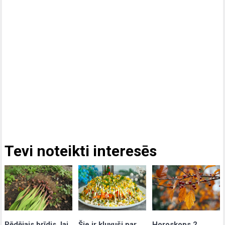
Tevi noteikti interesēs
Pēdējais brīdis, lai
Šie ir kļuvuši par
Horoskops 2.