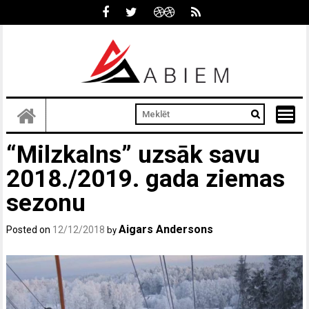
Skip
to
content
“Milzkalns” uzsāk savu
2018./2019. gada ziemas
sezonu
Aigars Andersons
Posted on
12/12/2018
by