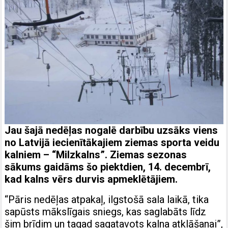
Jau šajā nedēļas nogalē darbību uzsāks viens
no Latvijā iecienītākajiem ziemas sporta veidu
kalniem – “Milzkalns”. Ziemas sezonas
sākums gaidāms šo piektdien, 14. decembrī,
kad kalns vērs durvis apmeklētājiem.
“Pāris nedēļas atpakaļ, ilgstošā sala laikā, tika
sapūsts mākslīgais sniegs, kas saglabāts līdz
šim brīdim un tagad sagatavots kalna atklāšanai”,