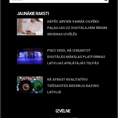
JAUNĀKIE RAKSTI
KĀPĒC ARVIEN VAIRĀK CILVĒKU
PAĻAUJAS UZ DIGITĀLAJIEM RĪKIEM
IKDIENAS IZVĒLĒS
April 23, 2026
PIECI VEIDI, KĀ IZMANTOT
DIGITĀLĀS MĀKSLAS PLATFORMAS
LATVIJAS ATKLĀTAJĀS TELPĀS
March 09, 2026
KĀ ATRAST KVALITATĪVU
TIEŠSAISTES ĀRZEMJU KAZINO
LATVIJĀ
December 15, 2025
IZVĒLNE