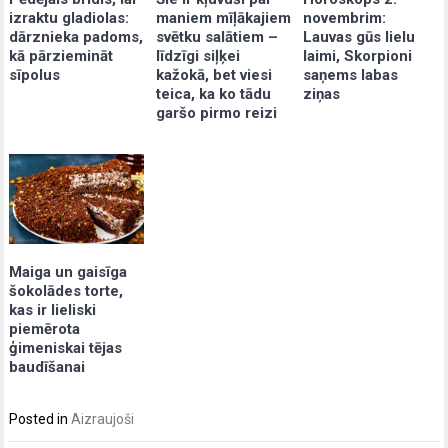
izraktu gladiolas:
maniem mīļākajiem
novembrim:
dārznieka padoms,
svētku salātiem –
Lauvas gūs lielu
kā pārziemināt
līdzīgi siļķei
laimi, Skorpioni
sīpolus
kažokā, bet viesi
saņems labas
teica, ka ko tādu
ziņas
garšo pirmo reizi
Maiga un gaisīga
šokolādes torte,
kas ir lieliski
piemērota
ģimeniskai tējas
baudīšanai
Posted in
Aizraujoši