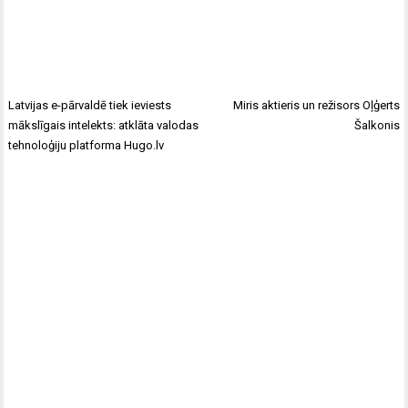
Latvijas e-pārvaldē tiek ieviests
Miris aktieris un režisors Oļģerts
mākslīgais intelekts: atklāta valodas
Šalkonis
tehnoloģiju platforma Hugo.lv