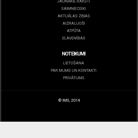
JAUNĀKIE RAKSTI
SAIMNIECISKI
AKTUĀLAS ZIŅAS
AIZRAUJOŠI
ATPŪTA
SLAVENĪBAS
NOTEIKUMI
LIETOŠANA
PAR MUMS UN KONTAKTI
PRIVĀTUMS
© IMS, 2014
|
Profitmag by