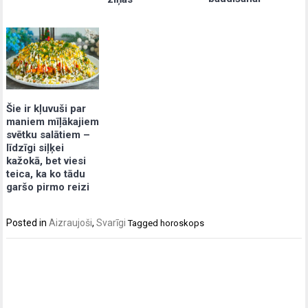
Šie ir kļuvuši par
maniem mīļākajiem
svētku salātiem –
līdzīgi siļķei
kažokā, bet viesi
teica, ka ko tādu
garšo pirmo reizi
Posted in
Aizraujoši
,
Svarīgi
Tagged
horoskops
Post
navigation