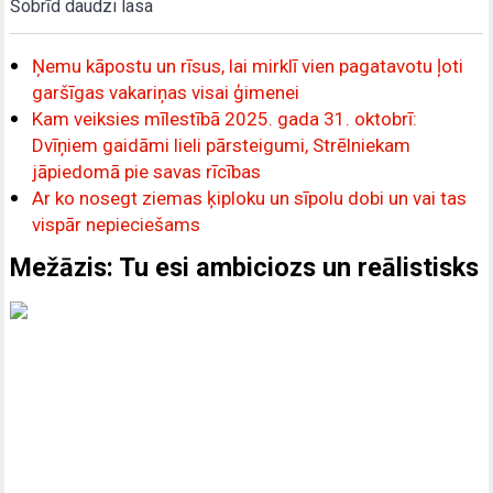
Šobrīd daudzi lasa
Ņemu kāpostu un rīsus, lai mirklī vien pagatavotu ļoti
garšīgas vakariņas visai ģimenei
Kam veiksies mīlestībā 2025. gada 31. oktobrī:
Dvīņiem gaidāmi lieli pārsteigumi, Strēlniekam
jāpiedomā pie savas rīcības
Ar ko nosegt ziemas ķiploku un sīpolu dobi un vai tas
vispār nepieciešams
Mežāzis: Tu esi ambiciozs un reālistisks