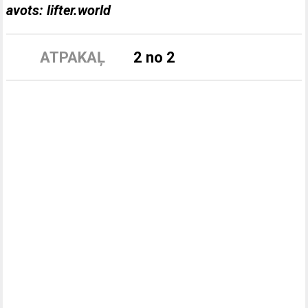
avots: lifter.world
ATPAKAĻ
2 no 2