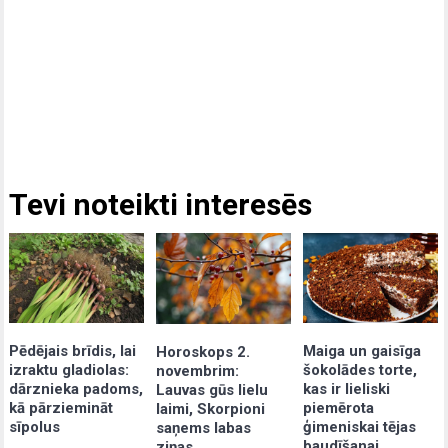
Tevi noteikti interesēs
Pēdējais brīdis, lai
Maiga un gaisīga
Horoskops 2.
izraktu gladiolas:
šokolādes torte,
novembrim:
dārznieka padoms,
kas ir lieliski
Lauvas gūs lielu
kā pārziemināt
piemērota
laimi, Skorpioni
sīpolus
ģimeniskai tējas
saņems labas
baudīšanai
ziņas