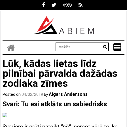
Skip
to
content
Lūk, kādas lietas līdz
pilnībai pārvalda dažādas
zodiaka zīmes
Aigars Andersons
Posted on
04/02/2019
by
Svari: Tu esi atklāts un sabiedrisks
Svariem ir grūti pateikt “nē”, ņemot vērā to, ka