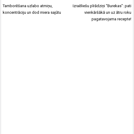
Tamborēšana uzlabo atmiņu,
Izraēliešu pīrādziņi “Burekas”: pati
koncentrāciju un dod miera sajūtu
vienkāršākā un uz ātru roku
pagatavojama recepte!