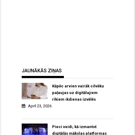
JAUNĀKĀS ZIŅAS
Kāpēc arvien vairāk cilvēku
paļaujas uz digitālajiem
rīkiem ikdienas izvēlēs
April 23, 2026
Pieci veidi, kā izmantot
digitālās mākslas platformas