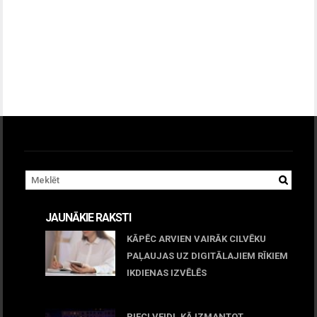
JAUNĀKIE RAKSTI
KĀPĒC ARVIEN VAIRĀK CILVĒKU
PAĻAUJAS UZ DIGITĀLAJIEM RĪKIEM
IKDIENAS IZVĒLĒS
April 23, 2026
PIECI VEIDI, KĀ IZMANTOT