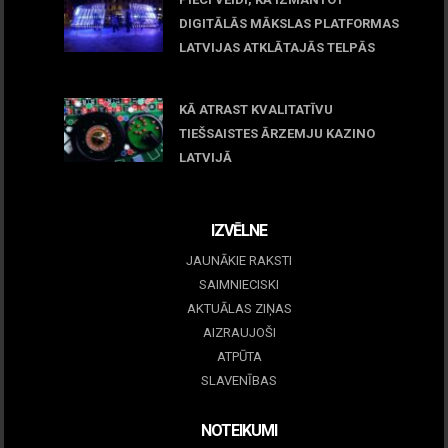
DIGITĀLĀS MĀKSLAS PLATFORMAS
LATVIJAS ATKLĀTAJĀS TELPĀS
March 09, 2026
KĀ ATRAST KVALITATĪVU
TIEŠSAISTES ĀRZEMJU KAZINO
LATVIJĀ
December 15, 2025
IZVĒLNE
JAUNĀKIE RAKSTI
SAIMNIECISKI
AKTUĀLAS ZIŅAS
AIZRAUJOŠI
ATPŪTA
SLAVENĪBAS
NOTEIKUMI