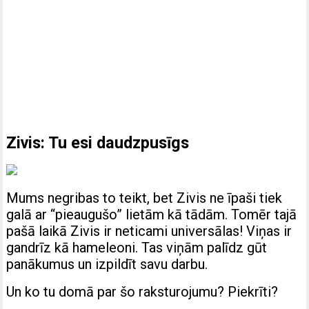
Zivis: Tu esi daudzpusīgs
Mums negribas to teikt, bet Zivis ne īpaši tiek
galā ar “pieaugušo” lietām kā tādām. Tomēr tajā
pašā laikā Zivis ir neticami universālas! Viņas ir
gandrīz kā hameleoni. Tas viņām palīdz gūt
panākumus un izpildīt savu darbu.
Un ko tu domā par šo raksturojumu? Piekrīti?