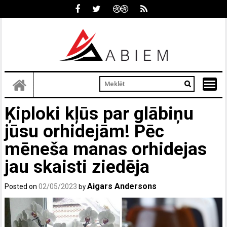
Skip
to
content
Ķiploki kļūs par glābiņu
jūsu orhidejām! Pēc
mēneša manas orhidejas
jau skaisti ziedēja
Aigars Andersons
Posted on
02/05/2023
by