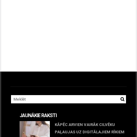
JAUNĀKIE RAKSTI
KĀPĒC ARVIEN VAIRĀK CILVĒKU
PAĻAUJAS UZ DIGITĀLAJIEM RĪKIEM