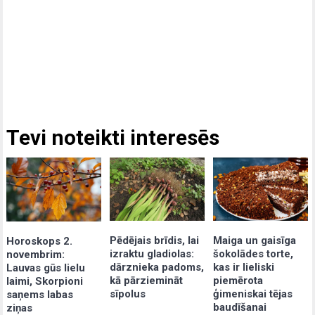
Tevi noteikti interesēs
Pēdējais brīdis, lai
Maiga un gaisīga
Horoskops 2.
izraktu gladiolas:
šokolādes torte,
novembrim:
dārznieka padoms,
kas ir lieliski
Lauvas gūs lielu
kā pārziemināt
piemērota
laimi, Skorpioni
sīpolus
ģimeniskai tējas
saņems labas
baudīšanai
ziņas