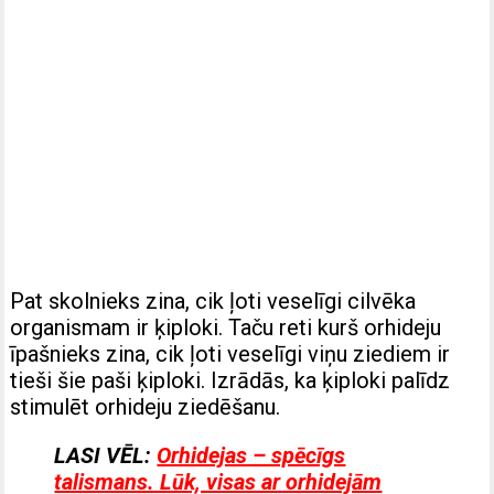
Pat skolnieks zina, cik ļoti veselīgi cilvēka
organismam ir ķiploki. Taču reti kurš orhideju
īpašnieks zina, cik ļoti veselīgi viņu ziediem ir
tieši šie paši ķiploki. Izrādās, ka ķiploki palīdz
stimulēt orhideju ziedēšanu.
LASI VĒL:
Orhidejas – spēcīgs
talismans. Lūk, visas ar orhidejām