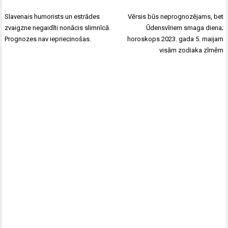
Slavenais humorists un estrādes
Vērsis būs neprognozējams, bet
zvaigzne negaidīti nonācis slimnīcā.
Ūdensvīriem smaga diena;
Prognozes nav iepriecinošas.
horoskops 2023. gada 5. maijam
visām zodiaka zīmēm