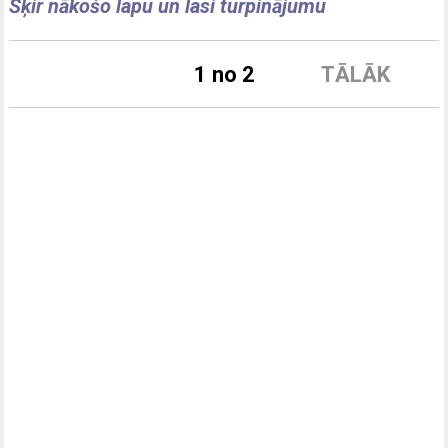
Šķir nākošo lapu un lasi turpinājumu
1 no 2
TĀLĀK