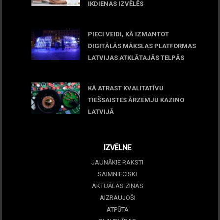
IKDIENAS IZVĒLĒS
April 23, 2026
PIECI VEIDI, KĀ IZMANTOT
DIGITĀLĀS MĀKSLAS PLATFORMAS
LATVIJAS ATKLĀTAJĀS TELPĀS
March 09, 2026
KĀ ATRAST KVALITATĪVU
TIEŠSAISTES ĀRZEMJU KAZINO
LATVIJĀ
December 15, 2025
IZVĒLNE
JAUNĀKIE RAKSTI
SAIMNIECISKI
AKTUĀLAS ZIŅAS
AIZRAUJOŠI
ATPŪTA