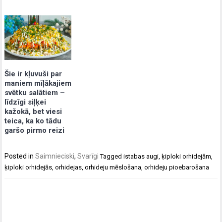
Šie ir kļuvuši par
maniem mīļākajiem
svētku salātiem –
līdzīgi siļķei
kažokā, bet viesi
teica, ka ko tādu
garšo pirmo reizi
Posted in
Saimnieciski
,
Svarīgi
Tagged
istabas augi
,
ķiploki orhidejām
,
ķiploki orhidejās
,
orhidejas
,
orhideju mēslošana
,
orhideju pioebarošana
Post
navigation