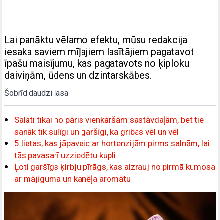
Lai panāktu vēlamo efektu, mūsu redakcija
iesaka saviem mīļajiem lasītājiem pagatavot
īpašu maisījumu, kas pagatavots no ķiploku
daiviņām, ūdens un dzintarskābes.
Šobrīd daudzi lasa
Salāti tikai no pāris vienkāršām sastāvdaļām, bet tie
sanāk tik sulīgi un garšīgi, ka gribas vēl un vēl
5 lietas, kas jāpaveic ar hortenzijām pirms salnām, lai
tās pavasarī uzziedētu kupli
Ļoti garšīgs ķirbju pīrāgs, kas aizrauj no pirmā kumosa
ar mājīguma un kanēļa aromātu