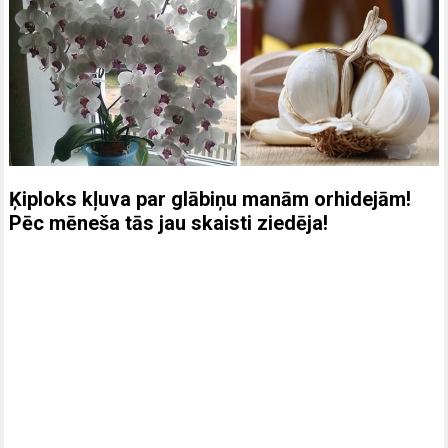
Ķiploks kļuva par glābiņu manām orhidejām!
Pēc mēneša tās jau skaisti ziedēja!