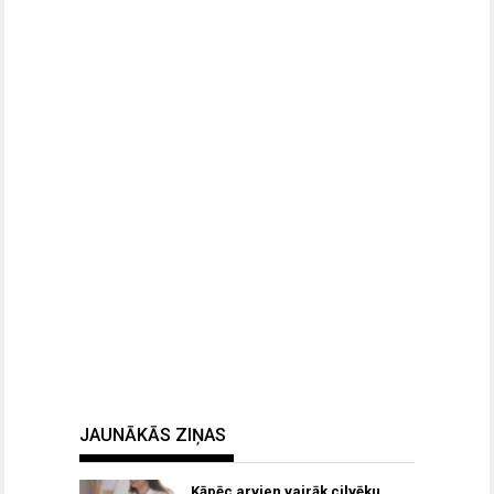
JAUNĀKĀS ZIŅAS
Kāpēc arvien vairāk cilvēku