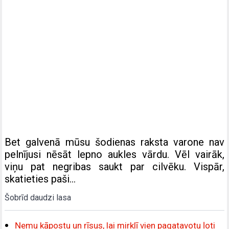
Bet galvenā mūsu šodienas raksta varone nav
pelnījusi nēsāt lepno aukles vārdu. Vēl vairāk,
viņu pat negribas saukt par cilvēku. Vispār,
skatieties paši…
Šobrīd daudzi lasa
Ņemu kāpostu un rīsus, lai mirklī vien pagatavotu ļoti