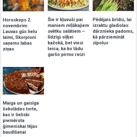
Šie ir kļuvuši par
Pēdējais brīdis, lai
Horoskops 2.
maniem mīļākajiem
izraktu gladiolas:
novembrim:
svētku salātiem –
dārznieka padoms,
Lauvas gūs lielu
līdzīgi siļķei
kā pārziemināt
laimi, Skorpioni
kažokā, bet viesi
sīpolus
saņems labas
teica, ka ko tādu
ziņas
garšo pirmo reizi
Maiga un gaisīga
šokolādes torte,
kas ir lieliski
piemērota
ģimeniskai tējas
baudīšanai