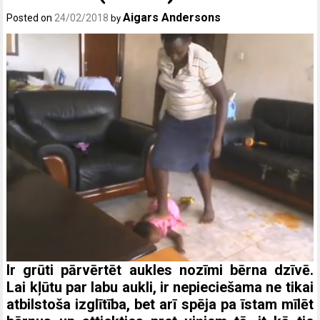
Aigars Andersons
Posted on
24/02/2018
by
Ir grūti pārvērtēt aukles nozīmi bērna dzīvē.
Lai kļūtu par labu aukli, ir nepieciešama ne tikai
atbilstoša izglītība, bet arī spēja pa īstam mīlēt