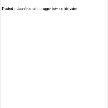
Posted in
Jaunākie raksti
Tagged
bērna aukle
,
video
Post
navigation