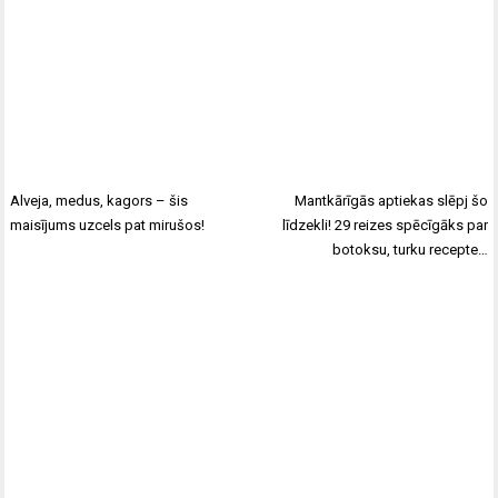
Alveja, medus, kagors – šis
Mantkārīgās aptiekas slēpj šo
maisījums uzcels pat mirušos!
līdzekli! 29 reizes spēcīgāks par
botoksu, turku recepte…