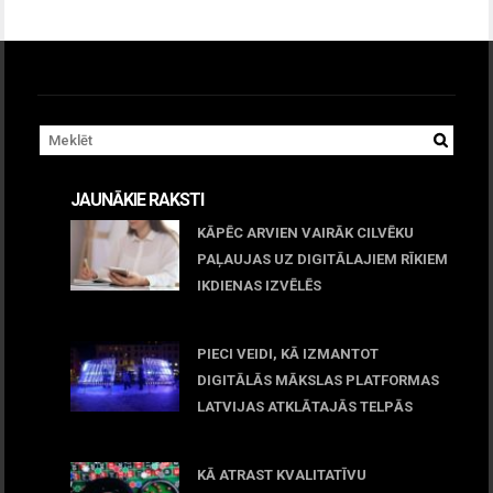
JAUNĀKIE RAKSTI
KĀPĒC ARVIEN VAIRĀK CILVĒKU
PAĻAUJAS UZ DIGITĀLAJIEM RĪKIEM
IKDIENAS IZVĒLĒS
April 23, 2026
PIECI VEIDI, KĀ IZMANTOT
DIGITĀLĀS MĀKSLAS PLATFORMAS
LATVIJAS ATKLĀTAJĀS TELPĀS
March 09, 2026
KĀ ATRAST KVALITATĪVU