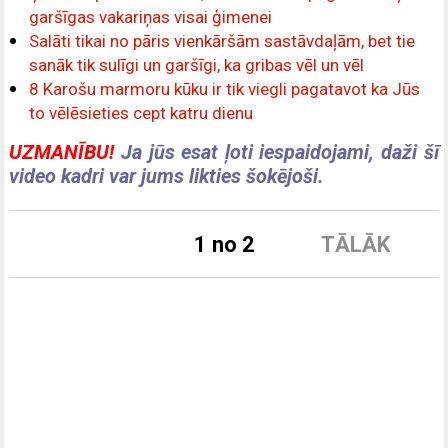
garšīgas vakariņas visai ģimenei
Salāti tikai no pāris vienkāršām sastāvdaļām, bet tie
sanāk tik sulīgi un garšīgi, ka gribas vēl un vēl
8 Karošu marmoru kūku ir tik viegli pagatavot ka Jūs
to vēlēsieties cept katru dienu
UZMANĪBU!
Ja jūs esat ļoti iespaidojami, daži šī
video kadri var jums likties šokējoši.
1 no 2
TĀLĀK