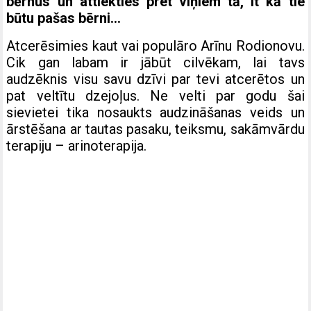
bērnus un attiekties pret viņiem tā, it kā tie
būtu pašas bērni…
Atcerēsimies kaut vai populāro Arīnu Rodionovu.
Cik gan labam ir jābūt cilvēkam, lai tavs
audzēknis visu savu dzīvi par tevi atcerētos un
pat veltītu dzejoļus. Ne velti par godu šai
sievietei tika nosaukts audzināšanas veids un
ārstēšana ar tautas pasaku, teiksmu, sakāmvārdu
terapiju – arinoterapija.