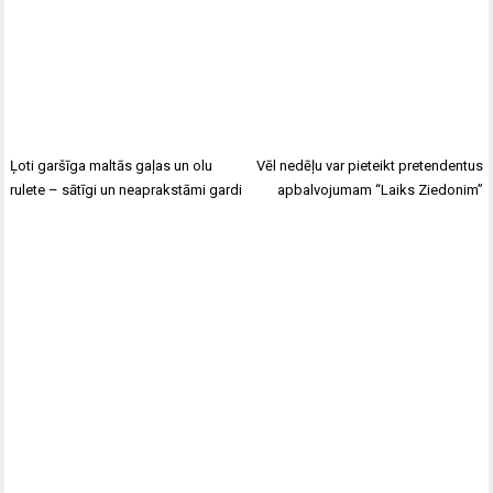
Ļoti garšīga maltās gaļas un olu
Vēl nedēļu var pieteikt pretendentus
rulete – sātīgi un neaprakstāmi gardi
apbalvojumam “Laiks Ziedonim”