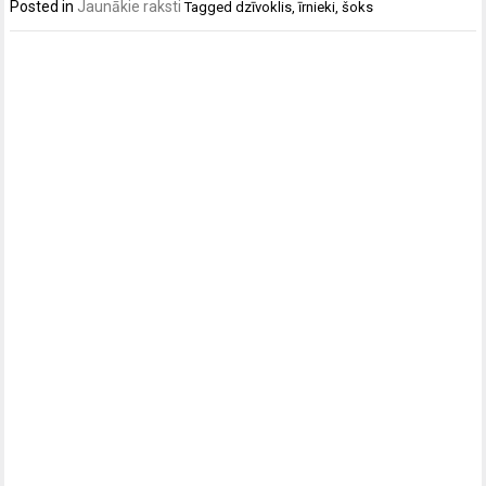
Posted in
Jaunākie raksti
Tagged
dzīvoklis
,
īrnieki
,
šoks
Post
navigation