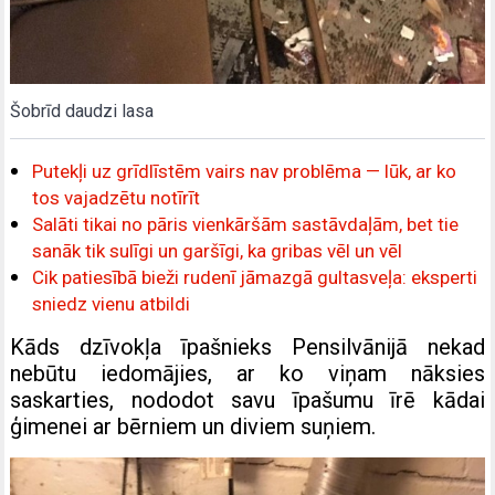
Šobrīd daudzi lasa
Putekļi uz grīdlīstēm vairs nav problēma — lūk, ar ko
tos vajadzētu notīrīt
Salāti tikai no pāris vienkāršām sastāvdaļām, bet tie
sanāk tik sulīgi un garšīgi, ka gribas vēl un vēl
Cik patiesībā bieži rudenī jāmazgā gultasveļa: eksperti
sniedz vienu atbildi
Kāds dzīvokļa īpašnieks Pensilvānijā nekad
nebūtu iedomājies, ar ko viņam nāksies
saskarties, nododot savu īpašumu īrē kādai
ģimenei ar bērniem un diviem suņiem.