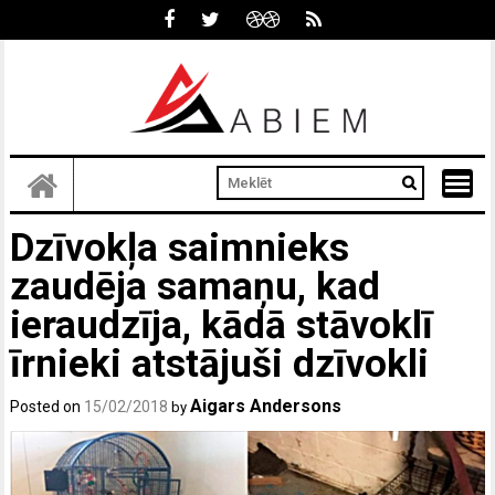
Skip
to
content
Dzīvokļa saimnieks
zaudēja samaņu, kad
ieraudzīja, kādā stāvoklī
īrnieki atstājuši dzīvokli
Aigars Andersons
Posted on
15/02/2018
by