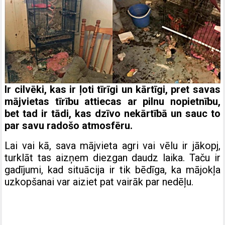
Ir cilvēki, kas ir ļoti tīrīgi un kārtīgi, pret savas
mājvietas tīrību attiecas ar pilnu nopietnību,
bet tad ir tādi, kas dzīvo nekārtībā un sauc to
par savu radošo atmosfēru.
Lai vai kā, sava mājvieta agri vai vēlu ir jākopj,
turklāt tas aizņem diezgan daudz laika. Taču ir
gadījumi, kad situācija ir tik bēdīga, ka mājokļa
uzkopšanai var aiziet pat vairāk par nedēļu.