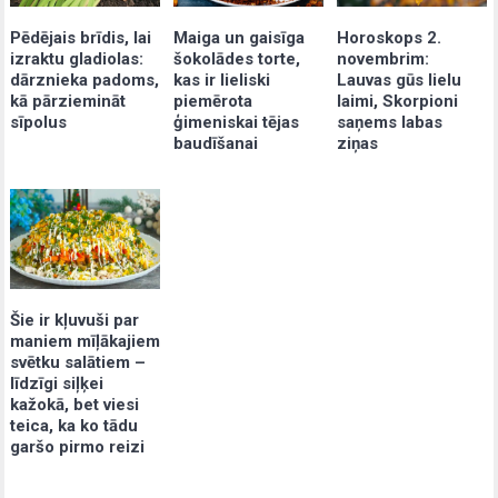
Pēdējais brīdis, lai
Maiga un gaisīga
Horoskops 2.
izraktu gladiolas:
šokolādes torte,
novembrim:
dārznieka padoms,
kas ir lieliski
Lauvas gūs lielu
kā pārziemināt
piemērota
laimi, Skorpioni
sīpolus
ģimeniskai tējas
saņems labas
baudīšanai
ziņas
Šie ir kļuvuši par
maniem mīļākajiem
svētku salātiem –
līdzīgi siļķei
kažokā, bet viesi
teica, ka ko tādu
garšo pirmo reizi