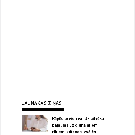
JAUNĀKĀS ZIŅAS
Kāpēc arvien vairāk cilvēku
paļaujas uz digitālajiem
rīkiem ikdienas izvēlēs