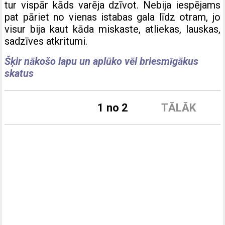
tur vispār kāds varēja dzīvot. Nebija iespējams
pat pāriet no vienas istabas gala līdz otram, jo
visur bija kaut kāda miskaste, atliekas, lauskas,
sadzīves atkritumi.
Šķir nākošo lapu un aplūko vēl briesmīgākus
skatus
1 no 2
TĀLĀK