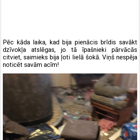
Pēc kāda laika, kad bija pienācis brīdis savākt
dzīvokļa atslēgas, jo tā īpašnieki pārvācās
citviet, saimieks bija ļoti lielā šokā. Viņš nespēja
noticēt savām acīm!