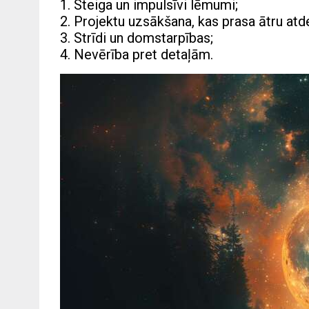
1. Steiga un impulsīvi lēmumi;
2. Projektu uzsākšana, kas prasa ātru atde
3. Strīdi un domstarpības;
4. Nevērība pret detaļām.