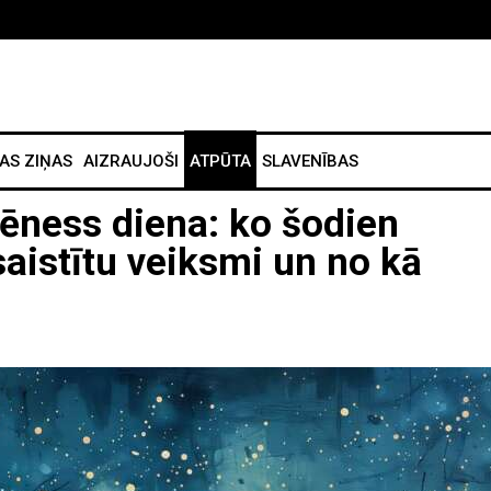
AS ZIŅAS
AIZRAUJOŠI
ATPŪTA
SLAVENĪBAS
Mēness diena: ko šodien
esaistītu veiksmi un no kā