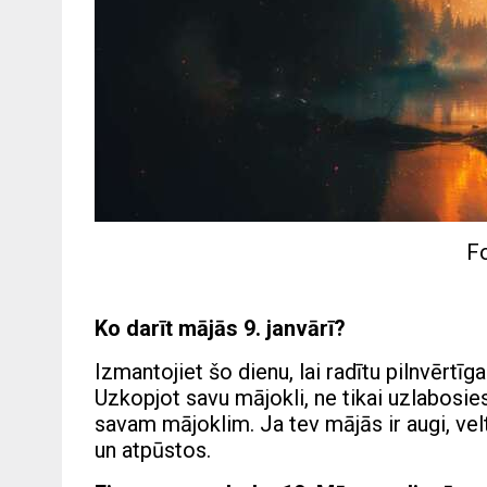
Fo
Ko darīt mājās 9. janvārī?
Izmantojiet šo dienu, lai radītu pilnvērtīg
Uzkopjot savu mājokli, ne tikai uzlabosies 
savam mājoklim. Ja tev mājās ir augi, velt
un atpūstos.