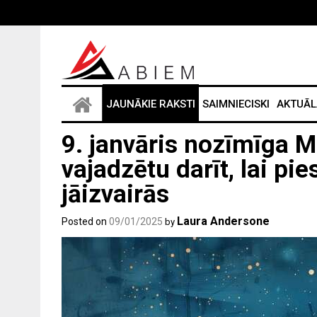
Skip
to
content
JAUNĀKIE RAKSTI
SAIMNIECISKI
AKTUĀL
9. janvāris nozīmīga 
vajadzētu darīt, lai pi
jāizvairās
Laura Andersone
Posted on
09/01/2025
by