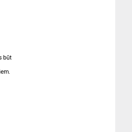
s būt
iem.