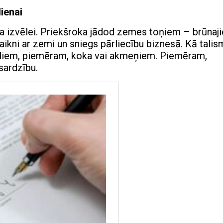
ienai
a izvēlei. Priekšroka jādod zemes toņiem – brūnaj
saikni ar zemi un sniegs pārliecību biznesā. Kā talis
āliem, piemēram, koka vai akmeņiem. Piemēram,
sardzību.