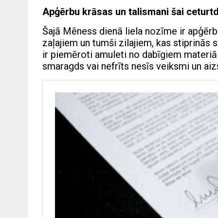
Apģērbu krāsas un talismani šai ceturtd
Šajā Mēness dienā liela nozīme ir apģērb
zaļajiem un tumši zilajiem, kas stiprinās 
ir piemēroti amuleti no dabīgiem materi
smaragds vai nefrīts nesīs veiksmi un aiz