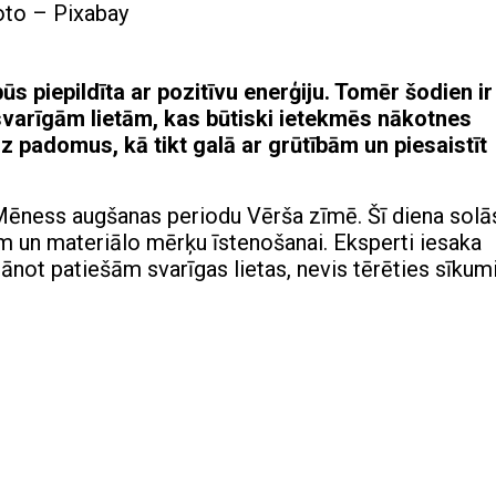
to – Pixabay
ūs piepildīta ar pozitīvu enerģiju. Tomēr šodien ir
 svarīgām lietām, kas būtiski ietekmēs nākotnes
z padomus, kā tikt galā ar grūtībām un piesaistīt
 Mēness augšanas periodu Vērša zīmē. Šī diena solā
ām un materiālo mērķu īstenošanai. Eksperti iesaka
ānot patiešām svarīgas lietas, nevis tērēties sīkum