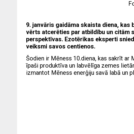
Fo
9. janvāris gaidāma skaista diena, kas b
vērts atcerēties par atbildību un citām
perspektīvas. Ezotērikas eksperti snied
veiksmi savos centienos.
Šodien ir Mēness 10.diena, kas sakrīt ar
īpaši produktīva un labvēlīga zemes liet
izmantot Mēness enerģiju savā labā un pl