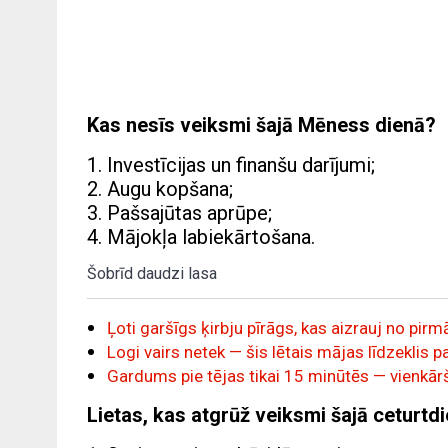
Kas nesīs veiksmi šajā Mēness dienā?
1. Investīcijas un finanšu darījumi;
2. Augu kopšana;
3. Pašsajūtas aprūpe;
4. Mājokļa labiekārtošana.
Šobrīd daudzi lasa
Ļoti garšīgs ķirbju pīrāgs, kas aizrauj no p
Logi vairs netek — šis lētais mājas līdzeklis 
Gardums pie tējas tikai 15 minūtēs — vienk
Lietas, kas atgrūž veiksmi šajā ceturtd