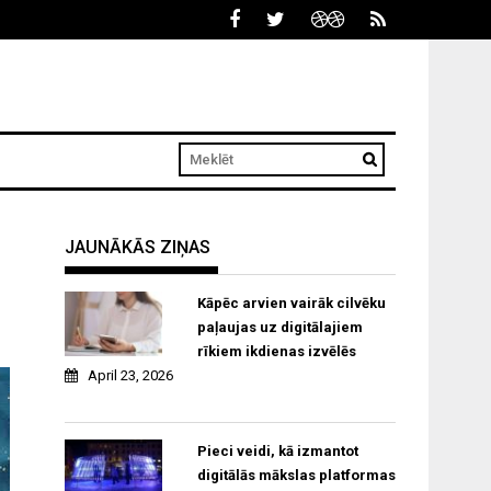
JAUNĀKĀS ZIŅAS
Kāpēc arvien vairāk cilvēku
paļaujas uz digitālajiem
rīkiem ikdienas izvēlēs
April 23, 2026
Pieci veidi, kā izmantot
digitālās mākslas platformas