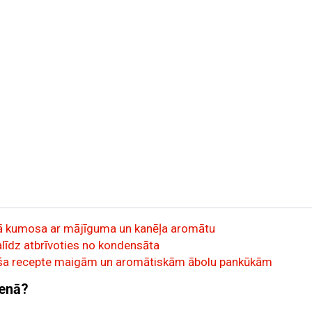
irmā kumosa ar mājīguma un kanēļa aromātu
palīdz atbrīvoties no kondensāta
ārša recepte maigām un aromātiskām ābolu pankūkām
ienā?