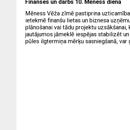
Finanses un darbs 10. Mēness dienā
Mēness Vēža zīmē pastiprina uzticamības, 
ietekmē finanšu lietas un biznesa uzņēmum
plānošanai vai tādu projektu uzsākšanai
jautājumos jāmeklē iespējas stabilizēt un
pūles ilgtermiņa mērķu sasniegšanā, var 