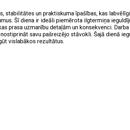
stabilitātes un praktiskuma īpašības, kas labvēlīg
us. Šī diena ir ideāli piemērota ilgtermiņa ieguldī
, kas prasa uzmanību detaļām un konsekvenci. Darba
 nostiprināt savu pašreizējo stāvokli. Šajā dienā ieg
gūt vislabākos rezultātus.