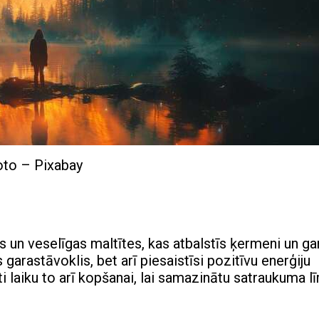
to – Pixabay
as un veselīgas maltītes, kas atbalstīs ķermeni un ga
garastāvoklis, bet arī piesaistīsi pozitīvu enerģiju
i laiku to arī kopšanai, lai samazinātu satraukuma l