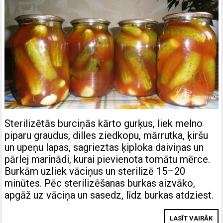
Sterilizētās burciņās kārto gurķus, liek melno
piparu graudus, dilles ziedkopu, mārrutka, ķiršu
un upeņu lapas, sagrieztas ķiploka daiviņas un
pārlej marinādi, kurai pievienota tomātu mērce.
Burkām uzliek vāciņus un sterilizē 15–20
minūtes. Pēc sterilizēšanas burkas aizvāko,
apgāž uz vāciņa un sasedz, līdz burkas atdziest.
LASĪT VAIRĀK