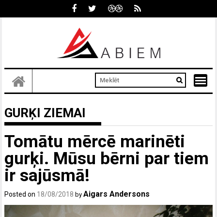
Skip
to
content
GURĶI ZIEMAI
Tomātu mērcē marinēti
gurķi. Mūsu bērni par tiem
ir sajūsmā!
Aigars Andersons
Posted on
18/08/2018
by