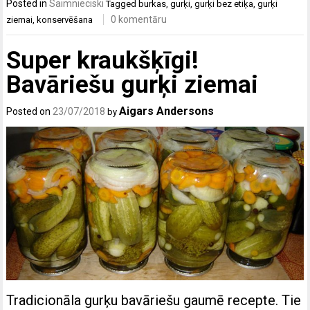
Posted in
Saimnieciski
Tagged
burkas
,
gurķi
,
gurķi bez etiķa
,
gurķi
0 komentāru
ziemai
,
konservēšana
Super kraukšķīgi!
Bavāriešu gurķi ziemai
Aigars Andersons
Posted on
23/07/2018
by
Tradicionāla gurķu bavāriešu gaumē recepte. Tie