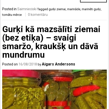
Posted in
Saimnieciski
Tagged
gurķi ziemai
,
marināde
,
marinēti gurķi
,
0 komentāru
tomātu mērce
Gurķi kā mazsālīti ziemai
(bez etiķa) – svaigi
smaržo, kraukšķ un dāvā
mundrumu
Aigars Andersons
Posted on
16/08/2018
by