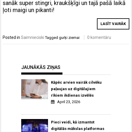
sanāk super stingri, kraukšķīgi un tajā pašā laikā
ļoti maigi un pikanti!
LASĪT VAIRĀK
Posted in
Saimnieciski
0 komentāru
Tagged
gurķi ziemai
JAUNĀKĀS ZIŅAS
Kāpēc arvien vairāk cilvēku
paļaujas uz digitālajiem
rīkiem ikdienas izvēlēs
April 23, 2026
Pieci veidi, kā izmantot
digitālās mākslas platformas