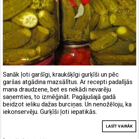
Sanāk ļoti garšīgi, kraukšķīgi gurķīši un pēc
garšas atgādina mazsālītus. Ar recepti padalījās
mana draudzene, bet es nekādi nevarēju
saņemties, to izmēģināt. Pagājušajā gadā
beidzot ieliku dažas burciņas. Un nenožēloju, ka
iekonservēju. Gurķīši ļoti iepatikās.
LASĪT VAIRĀK