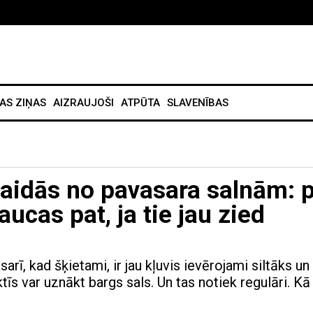
AS ZIŅAS
AIZRAUJOŠI
ATPŪTA
SLAVENĪBAS
ebaidās no pavasara salnām: 
ucas pat, ja tie jau zied
arī, kad šķietami, ir jau kļuvis ievērojami siltāks un
ktīs var uznākt bargs sals. Un tas notiek regulāri. Kā 