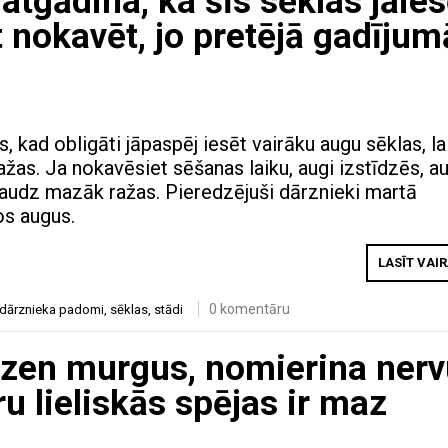
atgādina, ka šīs sēklas jāies
t nokavēt, jo pretējā gadījum
, kad obligāti jāpaspēj iesēt vairāku augu sēklas, la
ražas. Ja nokavēsiet sēšanas laiku, augi izstīdzēs, a
daudz mazāk ražas. Pieredzējuši dārznieki martā
os augus.
LASĪT VAI
0 komentāru
dārznieka padomi
,
sēklas
,
stādi
zen murgus, nomierina nerv
ru lieliskās spējas ir maz