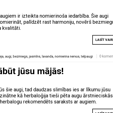
augiem ir izteikta nomierinoša iedarbība. Šie augi
omierināt, palīdzēt rast harmoniju, novērš bezmieg
kvalitāti.
LASĪT VAI
0 komen
eja
,
augi
,
bezmiegs
,
jasmīns
,
lavanda
,
nomierina nervus
,
telpaugi
jābūt jūsu mājās!
s šie augi, tad daudzas slimības ies ar līkumu jūsu
zinātne kā herbaloģija tieši pēta augu ārstnieciskās
ir herbalogu rekomendēts saraksts ar augiem.