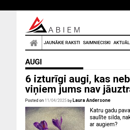
Skip
to
content
JAUNĀKIE RAKSTI
SAIMNIECISKI
AKTUĀL
AUGI
6 izturīgi augi, kas n
viņiem jums nav jāuztra
Laura Andersone
Posted on
11/04/2025
by
Katru gadu pavas
saulīte silda, na
ar augiem?