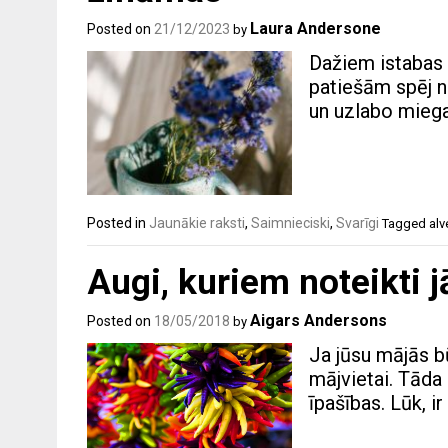
Laura Andersone
Posted on
21/12/2023
by
Dažiem istabas 
patiešām spēj n
un uzlabo miega 
Posted in
Jaunākie raksti
,
Saimnieciski
,
Svarīgi
Tagged
alv
Augi, kuriem noteikti 
Aigars Andersons
Posted on
18/05/2018
by
Ja jūsu mājās bū
mājvietai. Tāda 
īpašības. Lūk, 