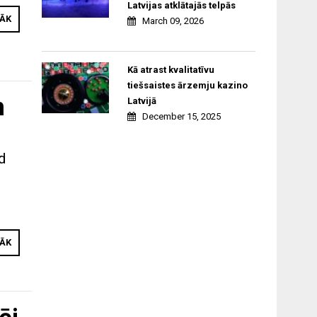
Latvijas atklātajās telpās
RĀK
March 09, 2026
Kā atrast kvalitatīvu
tiešsaistes ārzemju kazino
m
Latvijā
December 15, 2025
d
RĀK