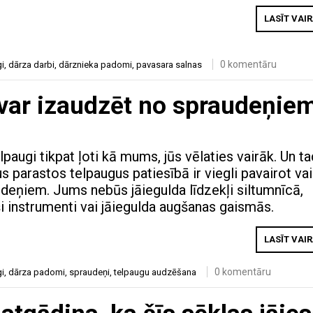
LASĪT VAI
0 komentāru
i
,
dārza darbi
,
dārznieka padomi
,
pavasara salnas
 var izaudzēt no spraudeņie
lpaugi tikpat ļoti kā mums, jūs vēlaties vairāk. Un ta
s parastos telpaugus patiesībā ir viegli pavairot vai
deņiem. Jums nebūs jāiegulda līdzekļi siltumnīcā,
ši instrumenti vai jāiegulda augšanas gaismās.
LASĪT VAI
0 komentāru
i
,
dārza padomi
,
spraudeņi
,
telpaugu audzēšana