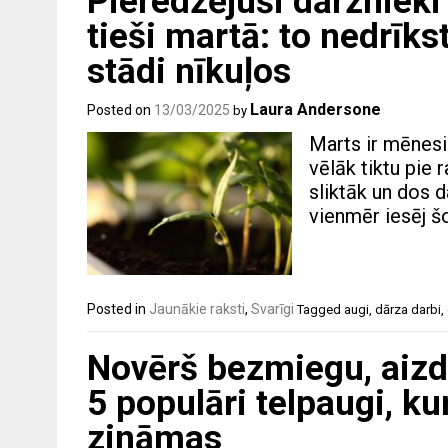
Pieredzējuši dārznieki 
tieši martā: to nedrīks
stādi nīkuļos
Laura Andersone
Posted on
13/03/2025
by
Marts ir mēnesis
vēlāk tiktu pie 
sliktāk un dos 
vienmēr iesēj š
Posted in
Jaunākie raksti
,
Svarīgi
Tagged
augi
,
dārza darbi
,
Novērš bezmiegu, aizd
5 populāri telpaugi, ku
zināmas