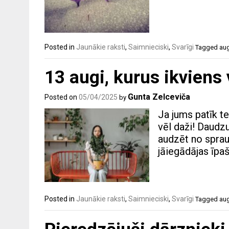
Posted in
Jaunākie raksti
,
Saimnieciski
,
Svarīgi
Tagged
aug
13 augi, kurus ikviens
Gunta Zelceviča
Posted on
05/04/2025
by
Ja jums patīk te
vēl daži! Daudzu
audzēt no sprau
jāiegādājas īpa
Posted in
Jaunākie raksti
,
Saimnieciski
,
Svarīgi
Tagged
aug