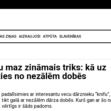
AS ZIŅAS
AIZRAUJOŠI
ATPŪTA
SLAVENĪBAS
u maz zināmais triks: kā uz
oties no nezālēm dobēs
 padalīsimies ar interesantu vecu dārznieku “knifu”,
z tikt galā ar nezālēm dārza dobēs. Kurš gan ar šo n
ik vērtīgs ir šāds padoms.