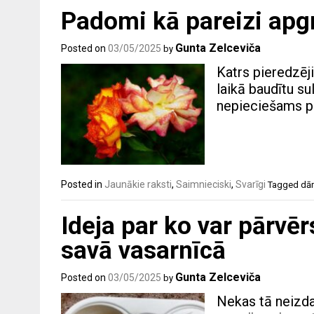
Padomi kā pareizi apg
Gunta Zelceviča
Posted on
03/05/2025
by
Katrs pieredzēji
laikā baudītu s
nepieciešams pa
Posted in
Jaunākie raksti
,
Saimnieciski
,
Svarīgi
Tagged
dā
Ideja par ko var pārvēr
savā vasarnīcā
Gunta Zelceviča
Posted on
03/05/2025
by
Nekas tā neizdai