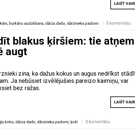
LASĪT VAI
0 komentāru
kāni
,
burkānu audzēšana
,
dārza darbi
,
dārznieka padomi
dīt blakus ķiršiem: tie atņem
ē augt
rznieki zina, ka dažus kokus un augus nedrīkst stādī
ram. Ja nebūsiet izvēlējušies pareizo kaimiņu, var
iksiet bez ražas.
LASĪT VAI
0 komentāru
gļu koks
,
dārza darbi
,
dārznieka padomi
,
ķirši