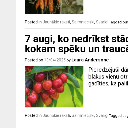
Posted in
Jaunākie raksti
,
Saimnieciski
,
Svarīgi
Tagged
bur
7 augi, ko nedrīkst stā
kokam spēku un trauc
Laura Andersone
Posted on
13/04/2025
by
Pieredzējuši dā
blakus vienu ot
gadīties, ka pal
Posted in
Jaunākie raksti
,
Saimnieciski
,
Svarīgi
Tagged
au