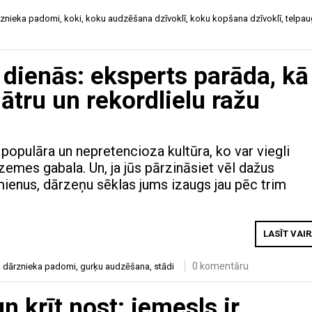
rznieka padomi
,
koki
,
koku audzēšana dzīvoklī
,
koku kopšana dzīvoklī
,
telpau
 dienās: eksperts parāda, kā
 ātru un rekordlielu ražu
 populāra un nepretencioza kultūra, ko var viegli
zemes gabala. Un, ja jūs pārzināsiet vēl dažus
ienus, dārzeņu sēklas jums izaugs jau pēc trim
LASĪT VAI
0 komentāru
,
dārznieka padomi
,
gurķu audzēšana
,
stādi
n krīt nost: iemesls ir