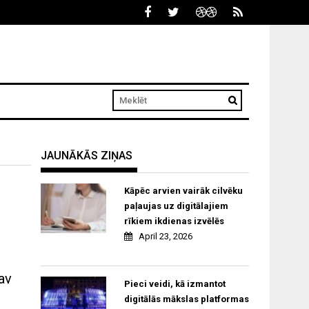
JAUNĀKĀS ZIŅAS
Kāpēc arvien vairāk cilvēku
paļaujas uz digitālajiem
rīkiem ikdienas izvēlēs
April 23, 2026
av
Pieci veidi, kā izmantot
digitālās mākslas platformas