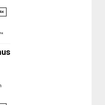
RĀK
na
nus
m