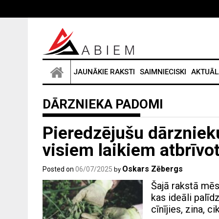
Skip
to
content
JAUNĀKIE RAKSTI
SAIMNIECISKI
AKTUĀL
DĀRZNIEKA PADOMI
Pieredzējušu dārzniek
visiem laikiem atbrīv
Oskars Zēbergs
Posted on
06/07/2025
by
Šajā rakstā mēs
kas ideāli palīd
cīnījies, zina, c