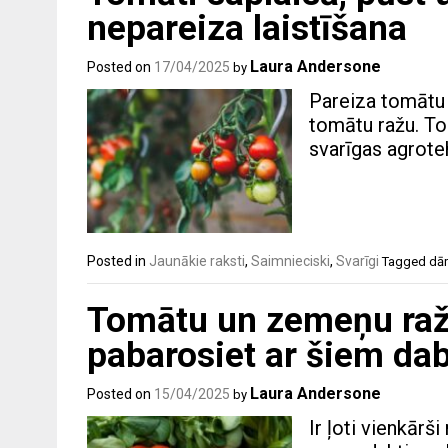
nepareiza laistīšana
Laura Andersone
Posted on
17/04/2025
by
Pareiza tomātu l
tomātu ražu. To
svarīgas agrote
Posted in
Jaunākie raksti
,
Saimnieciski
,
Svarīgi
Tagged
dār
Tomātu un zemeņu raža
pabarosiet ar šiem da
Laura Andersone
Posted on
15/04/2025
by
Ir ļoti vienkārš