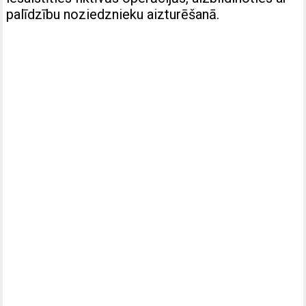
palīdzību noziedznieku aizturēšanā.