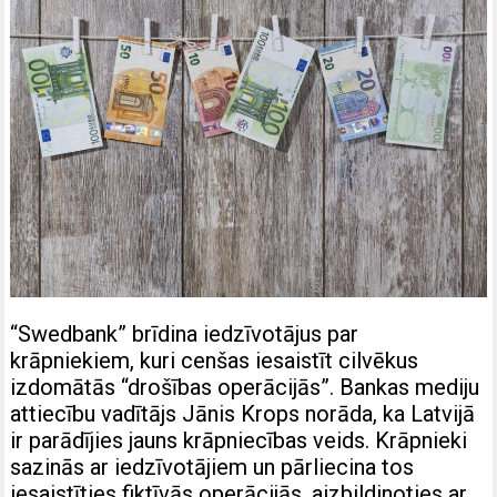
“Swedbank” brīdina iedzīvotājus par
krāpniekiem, kuri cenšas iesaistīt cilvēkus
izdomātās “drošības operācijās”. Bankas mediju
attiecību vadītājs Jānis Krops norāda, ka Latvijā
ir parādījies jauns krāpniecības veids. Krāpnieki
sazinās ar iedzīvotājiem un pārliecina tos
iesaistīties fiktīvās operācijās, aizbildinoties ar