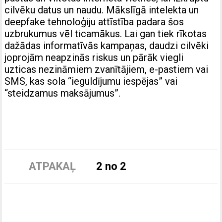
cilvēku datus un naudu. Mākslīgā intelekta un
deepfake tehnoloģiju attīstība padara šos
uzbrukumus vēl ticamākus. Lai gan tiek rīkotas
dažādas informatīvās kampaņas, daudzi cilvēki
joprojām neapzinās riskus un pārāk viegli
uzticas nezināmiem zvanītājiem, e-pastiem vai
SMS, kas sola “ieguldījumu iespējas” vai
“steidzamus maksājumus”.
ATPAKAĻ
2 no 2