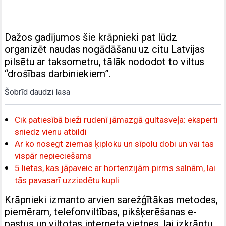
Dažos gadījumos šie krāpnieki pat lūdz
organizēt naudas nogādāšanu uz citu Latvijas
pilsētu ar taksometru, tālāk nododot to viltus
“drošības darbiniekiem”.
Šobrīd daudzi lasa
Cik patiesībā bieži rudenī jāmazgā gultasveļa: eksperti
sniedz vienu atbildi
Ar ko nosegt ziemas ķiploku un sīpolu dobi un vai tas
vispār nepieciešams
5 lietas, kas jāpaveic ar hortenzijām pirms salnām, lai
tās pavasarī uzziedētu kupli
Krāpnieki izmanto arvien sarežģītākas metodes,
piemēram, telefonviltības, pikšķerēšanas e-
pastus un viltotas interneta vietnes, lai izkrāptu