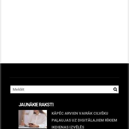
JAUNĀKIE RAKSTI
KĀPĒC ARVIEN VAIRĀK CILVĒKU
PAĻAUJAS UZ DIGITĀLAJIEM RĪKIEM
IKDIENAS IZVĒLĒS