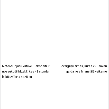
Noteikti ir jūsu virtuvē – eksperti ir
Zvaigžņu zīmes, kuras 29. janvārī
nosaukuši līdzekli, kas 48 stundu
gaida liela finansiālā veiksme
laikā iznīcina nezāles