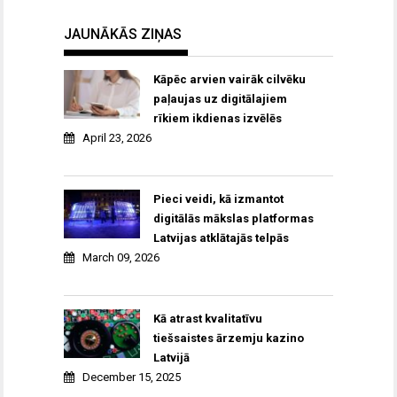
JAUNĀKĀS ZIŅAS
Kāpēc arvien vairāk cilvēku
paļaujas uz digitālajiem
rīkiem ikdienas izvēlēs
April 23, 2026
Pieci veidi, kā izmantot
digitālās mākslas platformas
Latvijas atklātajās telpās
March 09, 2026
Kā atrast kvalitatīvu
tiešsaistes ārzemju kazino
Latvijā
December 15, 2025