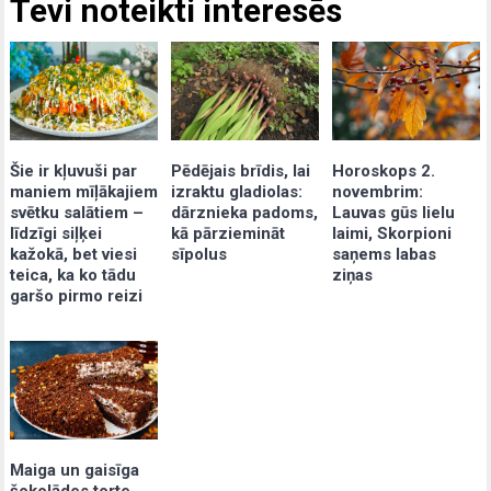
Tevi noteikti interesēs
Šie ir kļuvuši par
Pēdējais brīdis, lai
Horoskops 2.
maniem mīļākajiem
izraktu gladiolas:
novembrim:
svētku salātiem –
dārznieka padoms,
Lauvas gūs lielu
līdzīgi siļķei
kā pārziemināt
laimi, Skorpioni
kažokā, bet viesi
sīpolus
saņems labas
teica, ka ko tādu
ziņas
garšo pirmo reizi
Maiga un gaisīga
šokolādes torte,