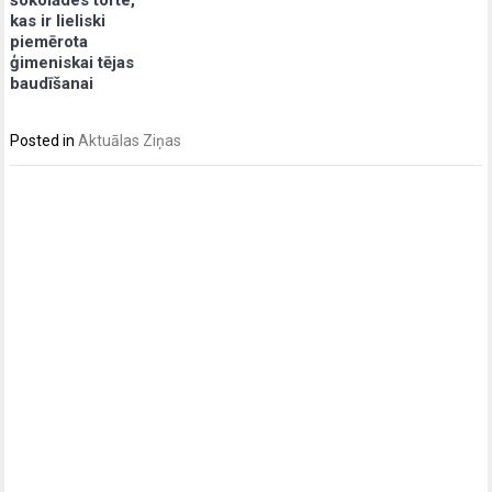
kas ir lieliski
piemērota
ģimeniskai tējas
baudīšanai
Posted in
Aktuālas Ziņas
Post
navigation