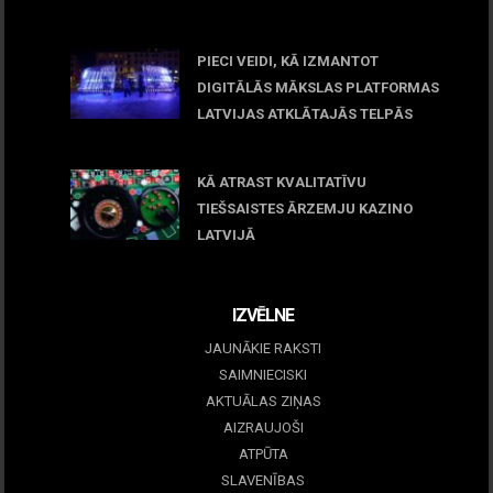
April 23, 2026
PIECI VEIDI, KĀ IZMANTOT
DIGITĀLĀS MĀKSLAS PLATFORMAS
LATVIJAS ATKLĀTAJĀS TELPĀS
March 09, 2026
KĀ ATRAST KVALITATĪVU
TIEŠSAISTES ĀRZEMJU KAZINO
LATVIJĀ
December 15, 2025
IZVĒLNE
JAUNĀKIE RAKSTI
SAIMNIECISKI
AKTUĀLAS ZIŅAS
AIZRAUJOŠI
ATPŪTA
SLAVENĪBAS