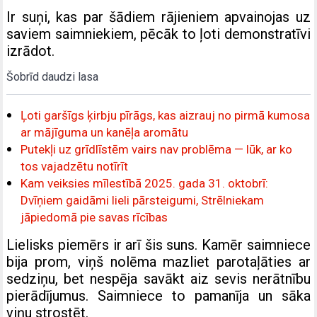
Ir suņi, kas par šādiem rājieniem apvainojas uz
saviem saimniekiem, pēcāk to ļoti demonstratīvi
izrādot.
Šobrīd daudzi lasa
Ļoti garšīgs ķirbju pīrāgs, kas aizrauj no pirmā kumosa
ar mājīguma un kanēļa aromātu
Putekļi uz grīdlīstēm vairs nav problēma — lūk, ar ko
tos vajadzētu notīrīt
Kam veiksies mīlestībā 2025. gada 31. oktobrī:
Dvīņiem gaidāmi lieli pārsteigumi, Strēlniekam
jāpiedomā pie savas rīcības
Lielisks piemērs ir arī šis suns. Kamēr saimniece
bija prom, viņš nolēma mazliet parotaļāties ar
sedziņu, bet nespēja savākt aiz sevis nerātnību
pierādījumus. Saimniece to pamanīja un sāka
viņu strostēt.