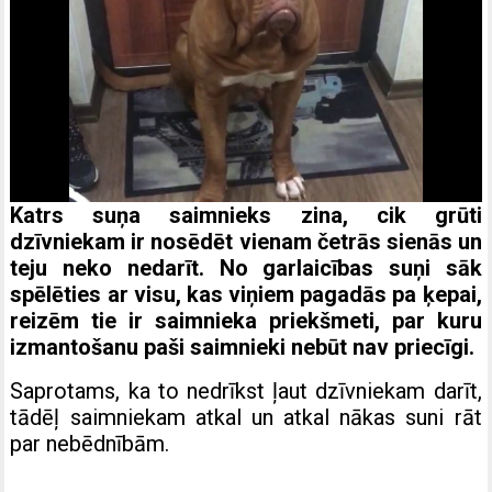
Katrs suņa saimnieks zina, cik grūti
dzīvniekam ir nosēdēt vienam četrās sienās un
teju neko nedarīt. No garlaicības suņi sāk
spēlēties ar visu, kas viņiem pagadās pa ķepai,
reizēm tie ir saimnieka priekšmeti, par kuru
izmantošanu paši saimnieki nebūt nav priecīgi.
Saprotams, ka to nedrīkst ļaut dzīvniekam darīt,
tādēļ saimniekam atkal un atkal nākas suni rāt
par nebēdnībām.