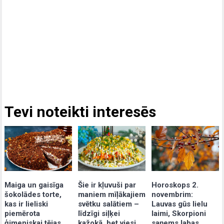
Tevi noteikti interesēs
Maiga un gaisīga
Šie ir kļuvuši par
Horoskops 2.
šokolādes torte,
maniem mīļākajiem
novembrim:
kas ir lieliski
svētku salātiem –
Lauvas gūs lielu
piemērota
līdzīgi siļķei
laimi, Skorpioni
ģimeniskai tējas
kažokā, bet viesi
saņems labas