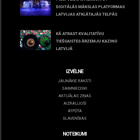
DIGITĀLĀS MĀKSLAS PLATFORMAS
LATVIJAS ATKLĀTAJĀS TELPĀS
March 09, 2026
KĀ ATRAST KVALITATĪVU
TIEŠSAISTES ĀRZEMJU KAZINO
LATVIJĀ
December 15, 2025
IZVĒLNE
JAUNĀKIE RAKSTI
SAIMNIECISKI
AKTUĀLAS ZIŅAS
AIZRAUJOŠI
ATPŪTA
SLAVENĪBAS
NOTEIKUMI