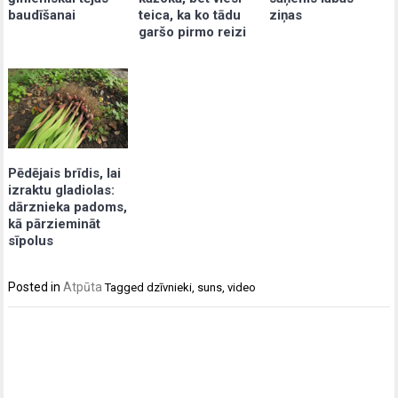
baudīšanai
teica, ka ko tādu
ziņas
garšo pirmo reizi
Pēdējais brīdis, lai
izraktu gladiolas:
dārznieka padoms,
kā pārziemināt
sīpolus
Posted in
Atpūta
Tagged
dzīvnieki
,
suns
,
video
Post
navigation