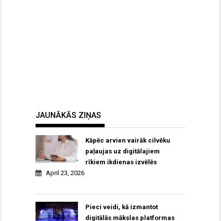
JAUNĀKĀS ZIŅAS
Kāpēc arvien vairāk cilvēku
paļaujas uz digitālajiem
rīkiem ikdienas izvēlēs
April 23, 2026
Pieci veidi, kā izmantot
digitālās mākslas platformas