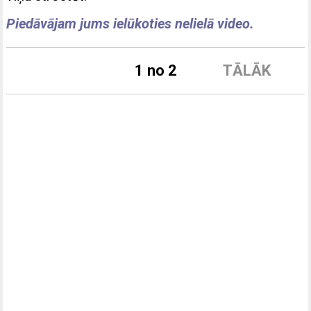
Piedāvājam jums ielūkoties nelielā video.
1 no 2
TĀLĀK