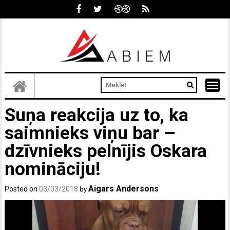
Skip
to
content
Suņa reakcija uz to, ka
saimnieks viņu bar –
dzīvnieks pelnījis Oskara
nomināciju!
Aigars Andersons
Posted on
03/03/2018
by