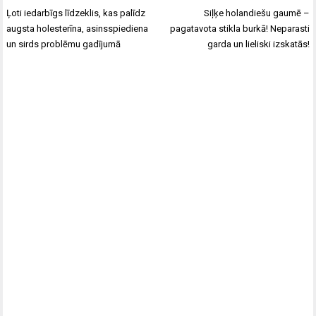
Ļoti iedarbīgs līdzeklis, kas palīdz
Siļķe holandiešu gaumē –
augsta holesterīna, asinsspiediena
pagatavota stikla burkā! Neparasti
un sirds problēmu gadījumā
garda un lieliski izskatās!