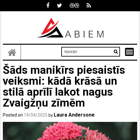
Skip
to
content
Šāds manikīrs piesaistīs
veiksmi: kādā krāsā un
stilā aprīlī lakot nagus
Zvaigžņu zīmēm
Laura Andersone
Posted on
14/04/2025
by