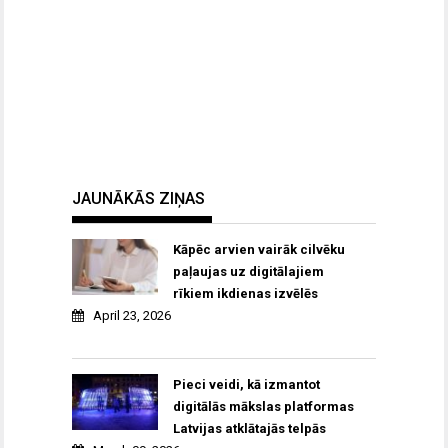
JAUNĀKĀS ZIŅAS
Kāpēc arvien vairāk cilvēku
paļaujas uz digitālajiem
rīkiem ikdienas izvēlēs
April 23, 2026
Pieci veidi, kā izmantot
digitālās mākslas platformas
Latvijas atklātajās telpās