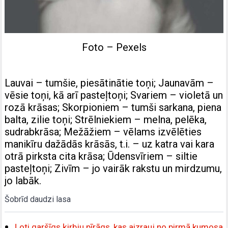
Foto – Pexels
Lauvai – tumšie, piesātinātie toņi; Jaunavām –
vēsie toņi, kā arī pasteļtoņi; Svariem – violetā un
rozā krāsas; Skorpioniem – tumši sarkana, piena
balta, zilie toņi; Strēlniekiem – melna, pelēka,
sudrabkrāsa; Mežāžiem – vēlams izvēlēties
manikīru dažādās krāsās, t.i. – uz katra vai kara
otrā pirksta cita krāsa; Ūdensvīriem – siltie
pasteļtoņi; Zivīm – jo vairāk rakstu un mirdzumu,
jo labāk.
Šobrīd daudzi lasa
Ļoti garšīgs ķirbju pīrāgs, kas aizrauj no pirmā kumosa