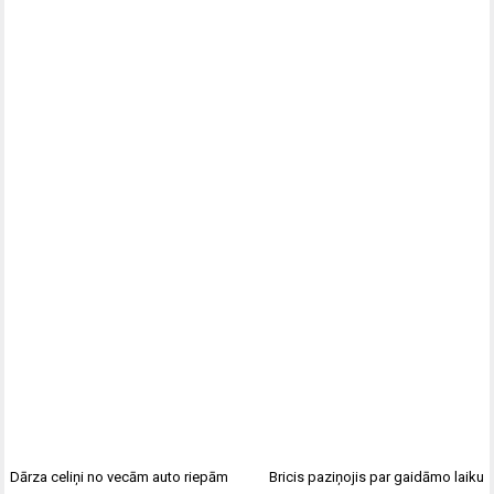
Dārza celiņi no vecām auto riepām
Bricis paziņojis par gaidāmo laiku