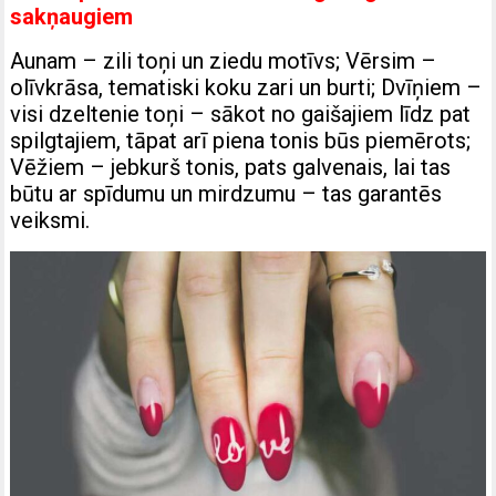
sakņaugiem
Aunam – zili toņi un ziedu motīvs; Vērsim –
olīvkrāsa, tematiski koku zari un burti; Dvīņiem –
visi dzeltenie toņi – sākot no gaišajiem līdz pat
spilgtajiem, tāpat arī piena tonis būs piemērots;
Vēžiem – jebkurš tonis, pats galvenais, lai tas
būtu ar spīdumu un mirdzumu – tas garantēs
veiksmi.