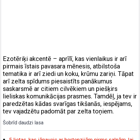
Ezotēriķi akcentē – aprīlī, kas vienlaikus ir arī
pirmais īstais pavasara mēnesis, atbilstoša
tematika ir arī ziedi un koku, krūmu zariņi. Tāpat
arī zelta spīdums piesaistīts panākumus
saskarsmē ar citiem cilvēkiem un piešķirs
lieliskas komunikācijas prasmes. Tamdēļ, ja tev ir
paredzētas kādas svarīgas tikšanās, iespējams,
tev vajadzētu padomāt par zelta toņiem.
Šobrīd daudzi lasa
5 lietas, kas jāpaveic ar hortenzijām pirms salnām, lai