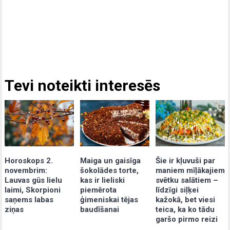
Tevi noteikti interesēs
Maiga un gaisīga
Šie ir kļuvuši par
Horoskops 2.
šokolādes torte,
maniem mīļākajiem
novembrim:
kas ir lieliski
svētku salātiem –
Lauvas gūs lielu
piemērota
līdzīgi siļķei
laimi, Skorpioni
ģimeniskai tējas
kažokā, bet viesi
saņems labas
baudīšanai
teica, ka ko tādu
ziņas
garšo pirmo reizi