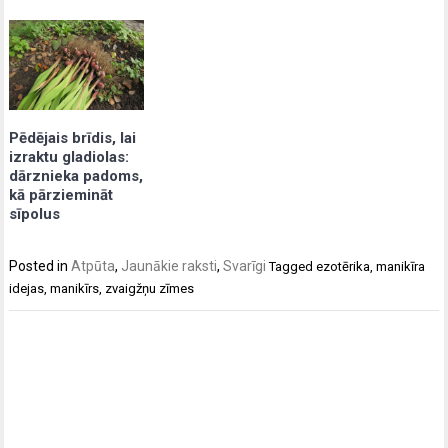
Pēdējais brīdis, lai
izraktu gladiolas:
dārznieka padoms,
kā pārziemināt
sīpolus
Posted in
Atpūta
,
Jaunākie raksti
,
Svarīgi
Tagged
ezotērika
,
manikīra
idejas
,
manikīrs
,
zvaigžņu zīmes
Post
navigation