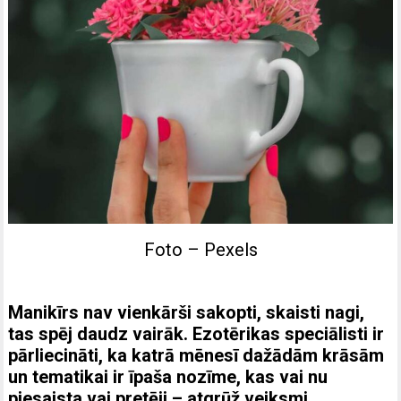
Foto – Pexels
Manikīrs nav vienkārši sakopti, skaisti nagi,
tas spēj daudz vairāk. Ezotērikas speciālisti ir
pārliecināti, ka katrā mēnesī dažādām krāsām
un tematikai ir īpaša nozīme, kas vai nu
piesaista vai pretēji – atgrūž veiksmi.