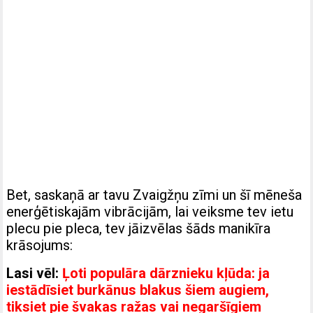
Bet, saskaņā ar tavu Zvaigžņu zīmi un šī mēneša
enerģētiskajām vibrācijām, lai veiksme tev ietu
plecu pie pleca, tev jāizvēlas šāds manikīra
krāsojums:
Lasi vēl:
Ļoti populāra dārznieku kļūda: ja
iestādīsiet burkānus blakus šiem augiem,
tiksiet pie švakas ražas vai negaršīgiem