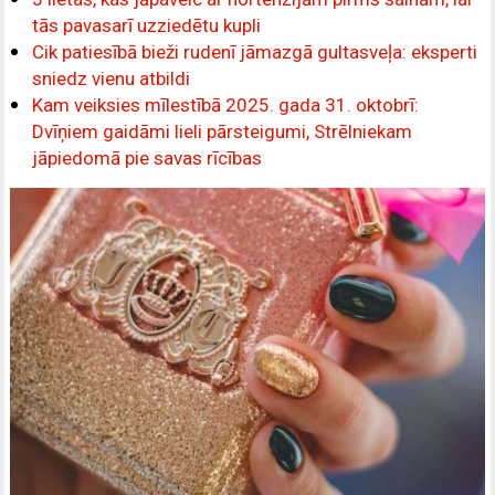
tās pavasarī uzziedētu kupli
Cik patiesībā bieži rudenī jāmazgā gultasveļa: eksperti
sniedz vienu atbildi
Kam veiksies mīlestībā 2025. gada 31. oktobrī:
Dvīņiem gaidāmi lieli pārsteigumi, Strēlniekam
jāpiedomā pie savas rīcības