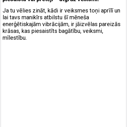
Ja tu vēlies zināt, kādi ir veiksmes toņi aprīlī un
lai tavs manikīrs atbilstu šī mēneša
enerģētiskajām vibrācijām, ir jāizvēlas pareizās
krāsas, kas piesaistīts bagātību, veiksmi,
mīlestību.