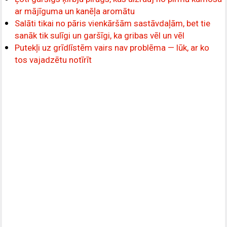
ar mājīguma un kanēļa aromātu
Salāti tikai no pāris vienkāršām sastāvdaļām, bet tie
sanāk tik sulīgi un garšīgi, ka gribas vēl un vēl
Putekļi uz grīdlīstēm vairs nav problēma — lūk, ar ko
tos vajadzētu notīrīt