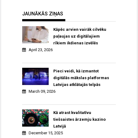
JAUNĀKĀS ZIŅAS
Kāpēc arvien vairāk cilvēku
paļaujas uz digitālajiem
rīkiem ikdienas izvēlēs
April 23, 2026
Pieci veidi, kā izmantot
digitālās mākslas platformas
Latvijas atklātajās telpās
March 09, 2026
Kā atrast kvalitatīvu
tiešsaistes ārzemju kazino
Latvijā
December 15, 2025