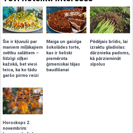
Šie ir kļuvuši par
Maiga un gaisīga
Pēdējais brīdis, lai
maniem mīļākajiem
šokolādes torte,
izraktu gladiolas:
svētku salātiem –
kas ir lieliski
dārznieka padoms,
līdzīgi siļķei
piemērota
kā pārziemināt
kažokā, bet viesi
ģimeniskai tējas
sīpolus
teica, ka ko tādu
baudīšanai
garšo pirmo reizi
Horoskops 2.
novembrim: