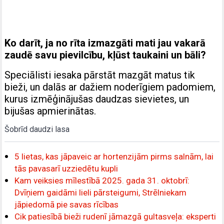
Ko darīt, ja no rīta izmazgāti mati jau vakarā
zaudē savu pievilcību, kļūst taukaini un bāli?
Speciālisti iesaka pārstāt mazgāt matus tik
bieži, un dalās ar dažiem noderīgiem padomiem,
kurus izmēģinājušas daudzas sievietes, un
bijušas apmierinātas.
Šobrīd daudzi lasa
5 lietas, kas jāpaveic ar hortenzijām pirms salnām, lai
tās pavasarī uzziedētu kupli
Kam veiksies mīlestībā 2025. gada 31. oktobrī:
Dvīņiem gaidāmi lieli pārsteigumi, Strēlniekam
jāpiedomā pie savas rīcības
Cik patiesībā bieži rudenī jāmazgā gultasveļa: eksperti