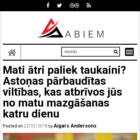
Skip
to
content
Mati ātri paliek taukaini?
Astoņas pārbaudītas
viltības, kas atbrīvos jūs
no matu mazgāšanas
katru dienu
Aigars Andersons
Posted on
23/02/2018
by