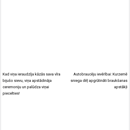
Kad viņa ieraudzīja kāzās sava vīra
Autobraucēju ievērībai: Kurzemē
bijušo sievu, viņa apstādināja
sniega dēļ apgrūtināti braukšanas
ceremoniju un palūdza viņai
apstākļi
piecelties!