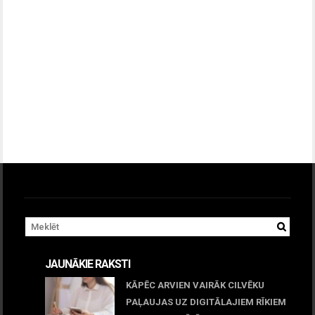
JAUNĀKIE RAKSTI
KĀPĒC ARVIEN VAIRĀK CILVĒKU
PAĻAUJAS UZ DIGITĀLAJIEM RĪKIEM