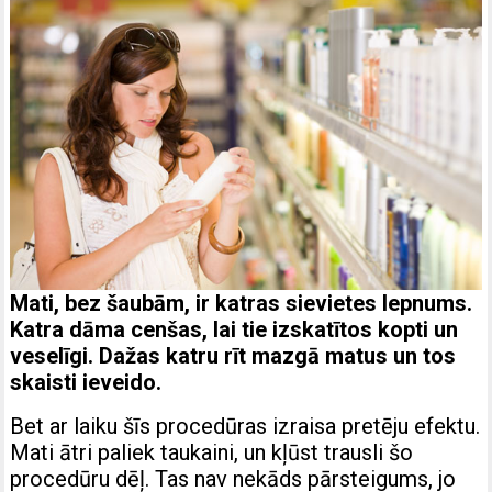
Mati, bez šaubām, ir katras sievietes lepnums.
Katra dāma cenšas, lai tie izskatītos kopti un
veselīgi. Dažas katru rīt mazgā matus un tos
skaisti ieveido.
Bet ar laiku šīs procedūras izraisa pretēju efektu.
Mati ātri paliek taukaini, un kļūst trausli šo
procedūru dēļ. Tas nav nekāds pārsteigums, jo