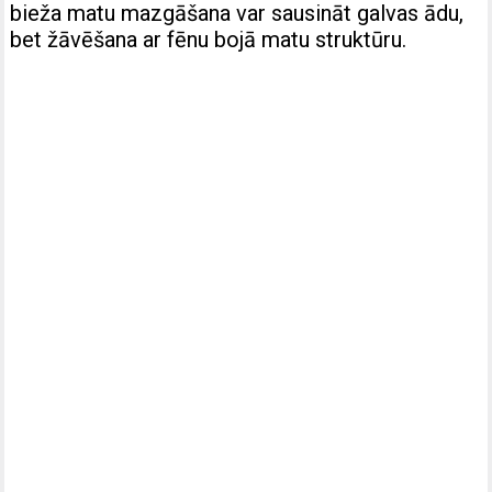
bieža matu mazgāšana var sausināt galvas ādu,
bet žāvēšana ar fēnu bojā matu struktūru.