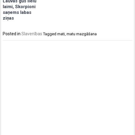
Lauvas gūs lielu
laimi, Skorpioni
saņems labas
ziņas
Posted in
Slavenības
Tagged
mati
,
matu mazgāšana
Post
navigation