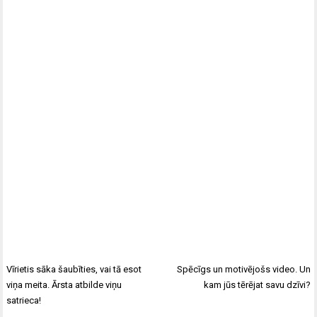
Vīrietis sāka šaubīties, vai tā esot
Spēcīgs un motivējošs video. Un
viņa meita. Ārsta atbilde viņu
kam jūs tērējat savu dzīvi?
satrieca!