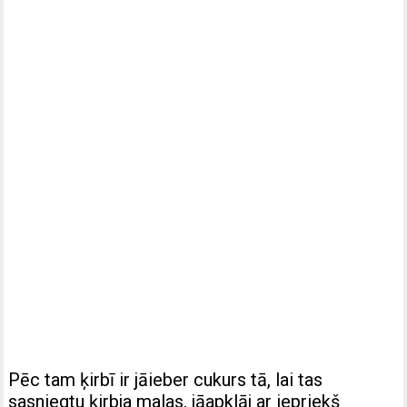
Pēc tam ķirbī ir jāieber cukurs tā, lai tas
sasniegtu ķirbja malas, jāapklāj ar iepriekš