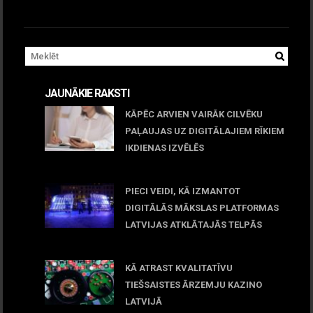
JAUNĀKIE RAKSTI
KĀPĒC ARVIEN VAIRĀK CILVĒKU
PAĻAUJAS UZ DIGITĀLAJIEM RĪKIEM
IKDIENAS IZVĒLĒS
April 23, 2026
PIECI VEIDI, KĀ IZMANTOT
DIGITĀLĀS MĀKSLAS PLATFORMAS
LATVIJAS ATKLĀTAJĀS TELPĀS
March 09, 2026
KĀ ATRAST KVALITATĪVU
TIEŠSAISTES ĀRZEMJU KAZINO
LATVIJĀ