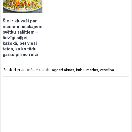
Šie ir kļuvuši par
maniem mīļākajiem
svētku salātiem –
līdzīgi siļķei
kažokā, bet viesi
teica, ka ko tādu
garšo pirmo reizi
Posted in
Jaunākie raksti
Tagged
aknas
,
ķirbju medus
,
veselība
Post
navigation