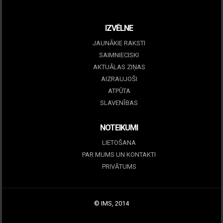
December 15, 2025
IZVĒLNE
JAUNĀKIE RAKSTI
SAIMNIECISKI
AKTUĀLAS ZIŅAS
AIZRAUJOŠI
ATPŪTA
SLAVENĪBAS
NOTEIKUMI
LIETOŠANA
PAR MUMS UN KONTAKTI
PRIVĀTUMS
© IMS, 2014
|
Profitmag by