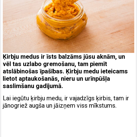
Ķirbju medus ir īsts balzāms jūsu aknām, un
vēl tas uzlabo gremošanu, tam piemīt
atslābinošas īpašības. Ķirbju medu ieteicams
lietot aptaukošanās, nieru un urīnpūšļa
saslimšanu gadījumā.
Lai iegūtu ķirbju medu, ir vajadzīgs ķirbis, tam ir
jānogriež augša un jāizņem viss mīkstums.