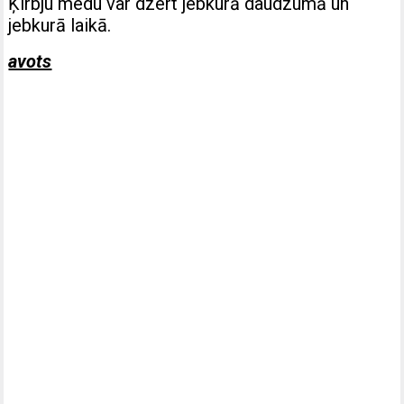
Ķirbju medu var dzert jebkurā daudzumā un
jebkurā laikā.
avots