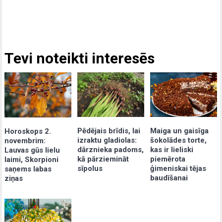
Tevi noteikti interesēs
Pēdējais brīdis, lai
Maiga un gaisīga
Horoskops 2.
izraktu gladiolas:
šokolādes torte,
novembrim:
dārznieka padoms,
kas ir lieliski
Lauvas gūs lielu
kā pārziemināt
piemērota
laimi, Skorpioni
sīpolus
ģimeniskai tējas
saņems labas
baudīšanai
ziņas