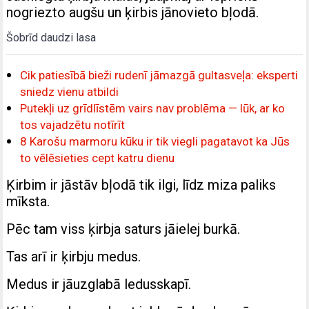
nogriezto augšu un ķirbis jānovieto bļodā.
Šobrīd daudzi lasa
Cik patiesībā bieži rudenī jāmazgā gultasveļa: eksperti
sniedz vienu atbildi
Putekļi uz grīdlīstēm vairs nav problēma — lūk, ar ko
tos vajadzētu notīrīt
8 Karošu marmoru kūku ir tik viegli pagatavot ka Jūs
to vēlēsieties cept katru dienu
Ķirbim ir jāstāv bļodā tik ilgi, līdz miza paliks
mīksta.
Pēc tam viss ķirbja saturs jāielej burkā.
Tas arī ir ķirbju medus.
Medus ir jāuzglabā ledusskapī.