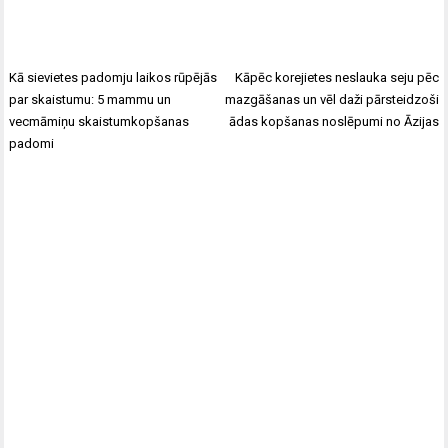
Kā sievietes padomju laikos rūpējās
Kāpēc korejietes neslauka seju pēc
par skaistumu: 5 mammu un
mazgāšanas un vēl daži pārsteidzoši
vecmāmiņu skaistumkopšanas
ādas kopšanas noslēpumi no Āzijas
padomi