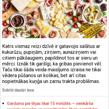
Katrs vismaz reizi dzīvē ir gatavojis salātus ar
kukurūzu, pupiņām, zirņiem, aunazirņiem vai
citiem pākšaugiem, papildinot tos ar sieru un
mērci. Iznāk tik garšīgi, ka gribas pievienot vēl.
Taču tikai šāda veida maisījums izraisa ne tikai
vēdera pūšanos un kolikas, bet arī citas
nopietnākas kuņģa un zarnu trakta problēmas.
Šobrīd daudzi lasa
Gardums pie tējas tikai 15 minūtēs — vienkārša