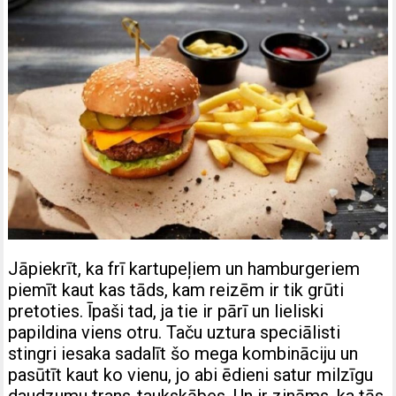
Jāpiekrīt, ka frī kartupeļiem un hamburgeriem
piemīt kaut kas tāds, kam reizēm ir tik grūti
pretoties. Īpaši tad, ja tie ir pārī un lieliski
papildina viens otru. Taču uztura speciālisti
stingri iesaka sadalīt šo mega kombināciju un
pasūtīt kaut ko vienu, jo abi ēdieni satur milzīgu