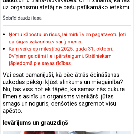
daudzumu trans-taukskābes. Un ir zināms, ka tās
uz organismu atstāj ne pašu patīkamāko ietekmi.
Šobrīd daudzi lasa
Ņemu kāpostu un rīsus, lai mirklī vien pagatavotu ļoti
garšīgas vakariņas visai ģimenei
Kam veiksies mīlestībā 2025. gada 31. oktobrī:
Dvīņiem gaidāmi lieli pārsteigumi, Strēlniekam
jāpiedomā pie savas rīcības
Vai esat pamanījuši, kā pēc ātrās ēdināšanas
uzkodas pēkšņi kļūst slinkums un miegainība?
Nu, tas viss notiek tāpēc, ka samazinās cukura
līmenis asinīs un organisms vienkārši jūtas
smags un noguris, cenšoties sagremot visu
apēsto.
Ievārījums un grauzdiņš