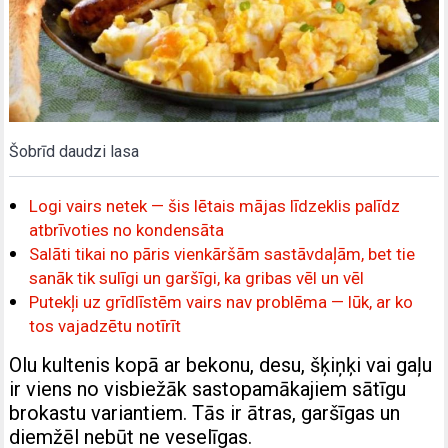
Šobrīd daudzi lasa
Logi vairs netek — šis lētais mājas līdzeklis palīdz
atbrīvoties no kondensāta
Salāti tikai no pāris vienkāršām sastāvdaļām, bet tie
sanāk tik sulīgi un garšīgi, ka gribas vēl un vēl
Putekļi uz grīdlīstēm vairs nav problēma — lūk, ar ko
tos vajadzētu notīrīt
Olu kultenis kopā ar bekonu, desu, šķiņķi vai gaļu
ir viens no visbiežāk sastopamākajiem sātīgu
brokastu variantiem. Tās ir ātras, garšīgas un
diemžēl nebūt ne veselīgas.