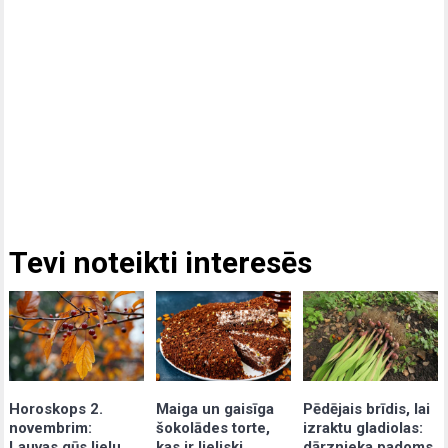
Tevi noteikti interesēs
Maiga un gaisīga
Pēdējais brīdis, lai
Horoskops 2.
šokolādes torte,
izraktu gladiolas:
novembrim:
kas ir lieliski
dārznieka padoms,
Lauvas gūs lielu