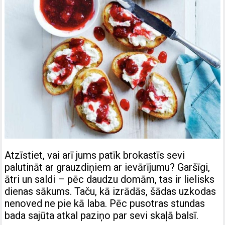
Atzīstiet, vai arī jums patīk brokastīs sevi
palutināt ar grauzdiņiem ar ievārījumu? Garšīgi,
ātri un saldi – pēc daudzu domām, tas ir lielisks
dienas sākums. Taču, kā izrādās, šādas uzkodas
nenoved ne pie kā laba. Pēc pusotras stundas
bada sajūta atkal paziņo par sevi skaļā balsī.