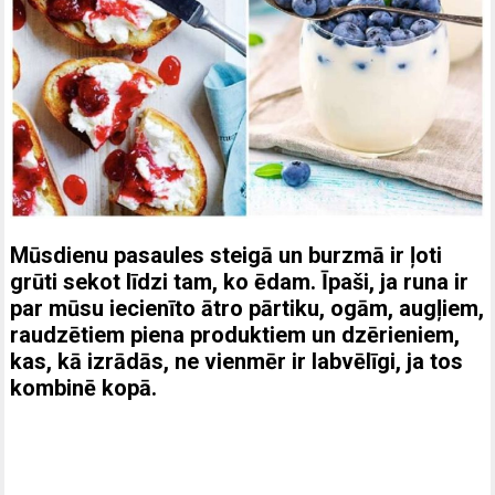
Mūsdienu pasaules steigā un burzmā ir ļoti
grūti sekot līdzi tam, ko ēdam. Īpaši, ja runa ir
par mūsu iecienīto ātro pārtiku, ogām, augļiem,
raudzētiem piena produktiem un dzērieniem,
kas, kā izrādās, ne vienmēr ir labvēlīgi, ja tos
kombinē kopā.