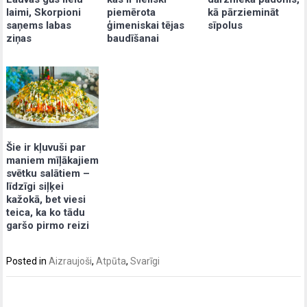
piemērota
kā pārziemināt
laimi, Skorpioni
ģimeniskai tējas
sīpolus
saņems labas
baudīšanai
ziņas
Šie ir kļuvuši par
maniem mīļākajiem
svētku salātiem –
līdzīgi siļķei
kažokā, bet viesi
teica, ka ko tādu
garšo pirmo reizi
Posted in
Aizraujoši
,
Atpūta
,
Svarīgi
Post