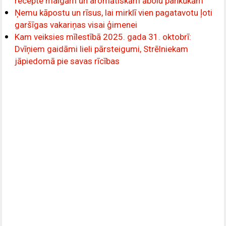
recepte maigām un aromātiskām ābolu pankūkām
Ņemu kāpostu un rīsus, lai mirklī vien pagatavotu ļoti
garšīgas vakariņas visai ģimenei
Kam veiksies mīlestībā 2025. gada 31. oktobrī:
Dvīņiem gaidāmi lieli pārsteigumi, Strēlniekam
jāpiedomā pie savas rīcības