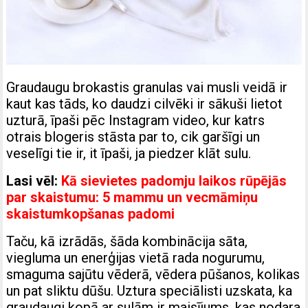
Graudaugu brokastis granulas vai musli veidā ir
kaut kas tāds, ko daudzi cilvēki ir sākuši lietot
uzturā, īpaši pēc Instagram video, kur katrs
otrais blogeris stāsta par to, cik garšīgi un
veselīgi tie ir, it īpaši, ja piedzer klāt sulu.
Lasi vēl:
Kā sievietes padomju laikos rūpējās
par skaistumu: 5 mammu un vecmāmiņu
skaistumkopšanas padomi
Taču, kā izrādās, šāda kombinācija sāta,
viegluma un enerģijas vietā rada nogurumu,
smaguma sajūtu vēderā, vēdera pūšanos, kolikas
un pat sliktu dūšu. Uztura speciālisti uzskata, ka
graudaugi kopā ar sulām ir maisījums, kas nodara