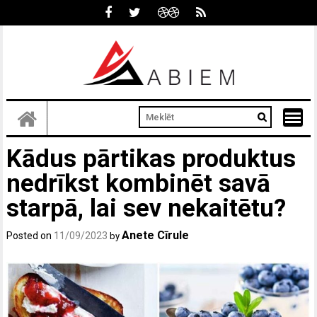
Skip
to
content
Kādus pārtikas produktus
nedrīkst kombinēt savā
starpā, lai sev nekaitētu?
Anete Cīrule
Posted on
11/09/2023
by