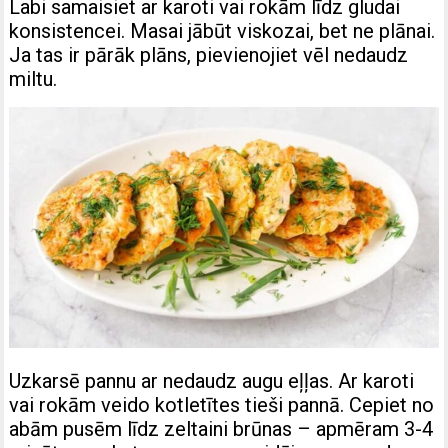
Labi samaisiet ar karoti vai rokām līdz gludai
konsistencei. Masai jābūt viskozai, bet ne plānai.
Ja tas ir pārāk plāns, pievienojiet vēl nedaudz
miltu.
Uzkarsē pannu ar nedaudz augu eļļas. Ar karoti
vai rokām veido kotletītes tieši pannā. Cepiet no
abām pusēm līdz zeltaini brūnas – apmēram 3-4