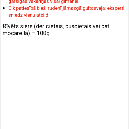
garšīgas vakariņas visai ģimenei
Cik patiesībā bieži rudenī jāmazgā gultasveļa: eksperti
sniedz vienu atbildi
Rīvēts siers (der cietais, puscietais vai pat
mocarella) – 100g