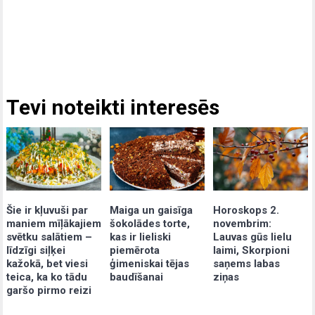
Tevi noteikti interesēs
Šie ir kļuvuši par
Maiga un gaisīga
Horoskops 2.
maniem mīļākajiem
šokolādes torte,
novembrim:
svētku salātiem –
kas ir lieliski
Lauvas gūs lielu
līdzīgi siļķei
piemērota
laimi, Skorpioni
kažokā, bet viesi
ģimeniskai tējas
saņems labas
teica, ka ko tādu
baudīšanai
ziņas
garšo pirmo reizi