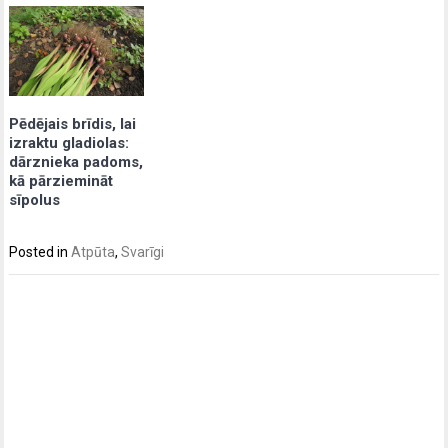
Pēdējais brīdis, lai
izraktu gladiolas:
dārznieka padoms,
kā pārziemināt
sīpolus
Posted in
Atpūta
,
Svarīgi
Post
navigation