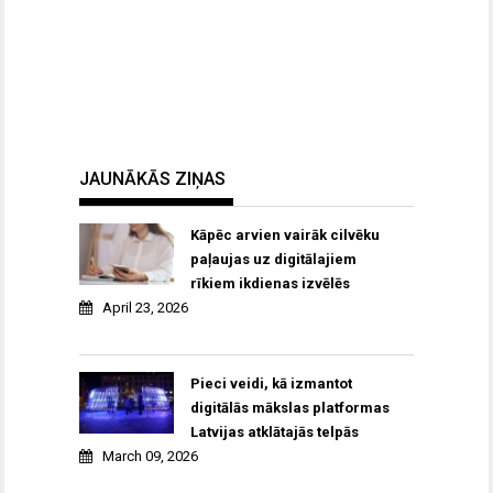
JAUNĀKĀS ZIŅAS
Kāpēc arvien vairāk cilvēku
paļaujas uz digitālajiem
rīkiem ikdienas izvēlēs
April 23, 2026
Pieci veidi, kā izmantot
digitālās mākslas platformas
Latvijas atklātajās telpās
March 09, 2026