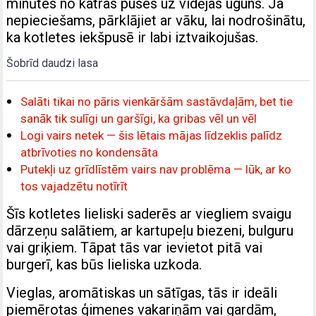
minūtes no katras puses uz vidējas uguns. Ja
nepieciešams, pārklājiet ar vāku, lai nodrošinātu,
ka kotletes iekšpusē ir labi iztvaikojušas.
Šobrīd daudzi lasa
Salāti tikai no pāris vienkāršām sastāvdaļām, bet tie
sanāk tik sulīgi un garšīgi, ka gribas vēl un vēl
Logi vairs netek — šis lētais mājas līdzeklis palīdz
atbrīvoties no kondensāta
Putekļi uz grīdlīstēm vairs nav problēma — lūk, ar ko
tos vajadzētu notīrīt
Šīs kotletes lieliski saderēs ar viegliem svaigu
dārzeņu salātiem, ar kartupeļu biezeni, bulguru
vai griķiem. Tāpat tās var ievietot pitā vai
burgerī, kas būs lieliska uzkoda.
Vieglas, aromātiskas un sātīgas, tās ir ideāli
piemērotas ģimenes vakariņām vai gardām,