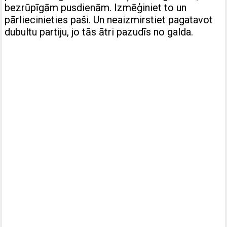
bezrūpīgām pusdienām. Izmēģiniet to un
pārliecinieties paši. Un neaizmirstiet pagatavot
dubultu partiju, jo tās ātri pazudīs no galda.