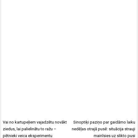
Vai no kartupeļiem vajadzētu novākt
Sinoptiķi paziņo par gaidāmo laiku
ziedus, lai palielinātu to ražu –
nedēļas otrajā pusē: situācija strauji
pētnieki veica eksperimentu
mainīsies uz slikto pusi