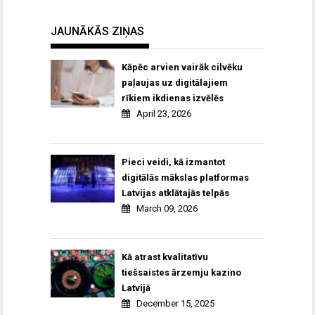
JAUNĀKĀS ZIŅAS
Kāpēc arvien vairāk cilvēku
paļaujas uz digitālajiem
rīkiem ikdienas izvēlēs
April 23, 2026
Pieci veidi, kā izmantot
digitālās mākslas platformas
Latvijas atklātajās telpās
March 09, 2026
Kā atrast kvalitatīvu
tiešsaistes ārzemju kazino
Latvijā
December 15, 2025