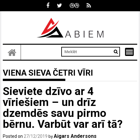
Skip
to
content
VIENA SIEVA ČETRI VĪRI
Sieviete dzīvo ar 4
vīriešiem – un drīz
dzemdēs savu pirmo
bērnu. Varbūt var arī tā?
Aigars Andersons
Posted on
27/12/2019
by