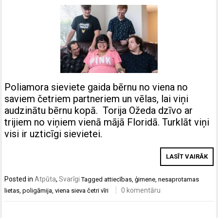
Poliamora sieviete gaida bērnu no viena no
saviem četriem partneriem un vēlas, lai viņi
audzinātu bērnu kopā. Torija Ožeda dzīvo ar
trijiem no viņiem vienā mājā Floridā. Turklāt viņi
visi ir uzticīgi sievietei.
LASĪT VAIRĀK
Posted in
Atpūta
,
Svarīgi
Tagged
attiecības
,
ģimene
,
nesaprotamas
0 komentāru
lietas
,
poligāmija
,
viena sieva četri vīri