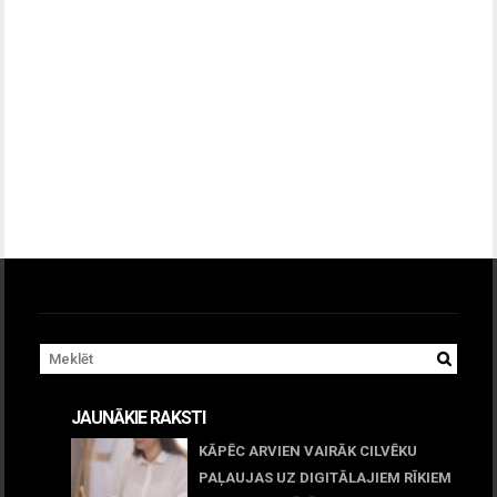
JAUNĀKIE RAKSTI
KĀPĒC ARVIEN VAIRĀK CILVĒKU
PAĻAUJAS UZ DIGITĀLAJIEM RĪKIEM