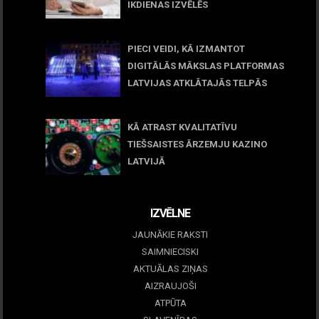
IKDIENAS IZVĒLĒS
April 23, 2026
PIECI VEIDI, KĀ IZMANTOT
DIGITĀLĀS MĀKSLAS PLATFORMAS
LATVIJAS ATKLĀTAJĀS TELPĀS
March 09, 2026
KĀ ATRAST KVALITATĪVU
TIEŠSAISTES ĀRZEMJU KAZINO
LATVIJĀ
December 15, 2025
IZVĒLNE
JAUNĀKIE RAKSTI
SAIMNIECISKI
AKTUĀLAS ZIŅAS
AIZRAUJOŠI
ATPŪTA