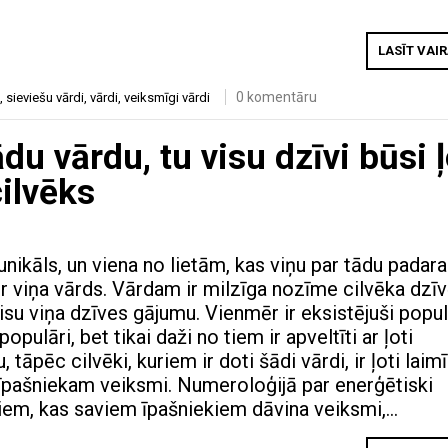
LASĪT VAI
0 komentāru
,
sieviešu vārdi
,
vārdi
,
veiksmīgi vārdi
du vārdu, tu visu dzīvi būsi ļ
ilvēks
 unikāls, un viena no lietām, kas viņu par tādu padar
ir viņa vārds. Vārdam ir milzīga nozīme cilvēka dzī
isu viņa dzīves gājumu. Vienmēr ir eksistējuši popul
pulāri, bet tikai daži no tiem ir apveltīti ar ļoti
, tāpēc cilvēki, kuriem ir doti šādi vārdi, ir ļoti laimī
pašniekam veiksmi. Numeroloģijā par enerģētiski
em, kas saviem īpašniekiem dāvina veiksmi,…