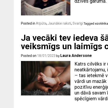
dzīves garumā.
Posted in
Atpūta
,
Jaunākie raksti
,
Svarīgi
Tagged
ezotērika
Ja vecāki tev iedeva šā
veiksmīgs un laimīgs c
Laura Andersone
Posted on
18/01/2023
by
Katrs cilvēks ir
neatkārtojamu, 
– tas ietekmē v
vārdi un mazāk po
pozitīvu enerģiju
un dāvā savam ī
spēcīgiem vārdi