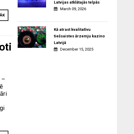
Latvijas atklātajās telpās
March 09, 2026
RĀK
Kā atrast kvalitatīvu
tiešsaistes ārzemju kazino
Latvijā
oti
December 15, 2025
a –
vē
āri
gi