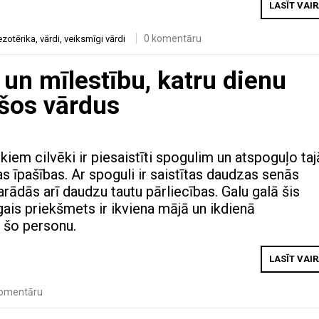
LASĪT VAI
0 komentāru
ezotērika
,
vārdi
,
veiksmīgi vārdi
 un mīlestību, katru dienu
 šos vārdus
iem cilvēki ir piesaistīti spogulim un atspoguļo taj
s īpašības. Ar spoguli ir saistītas daudzas senās
rādās arī daudzu tautu pārliecības. Galu galā šis
gais priekšmets ir ikviena mājā un ikdienā
r šo personu.
LASĪT VAI
komentāru