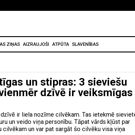
AS ZIŅAS
AIZRAUJOŠI
ATPŪTA
SLAVENĪBAS
tīgas un stipras: 3 sieviešu
 vienmēr dzīvē ir veiksmīgas
dzīvē ir liela nozīme cilvēkam. Tas ietekmē sieviet
turu un veido viņa personību. Tāpat vārds kļūst par
 cilvēkam un var pat sargāt šo cilvēku visa viņa