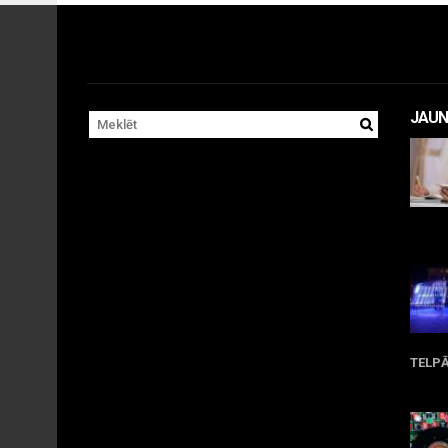
JAUN
Apr
TELP
Ma