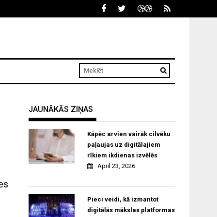
JAUNĀKĀS ZIŅAS
Kāpēc arvien vairāk cilvēku
paļaujas uz digitālajiem
rīkiem ikdienas izvēlēs
April 23, 2026
es
Pieci veidi, kā izmantot
digitālās mākslas platformas