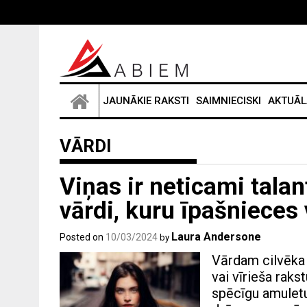
Skip
to
content
JAUNĀKIE RAKSTI
SAIMNIECISKI
AKTUĀL
VĀRDI
Viņas ir neticami talan
vārdi, kuru īpašnieces
Laura Andersone
Posted on
10/03/2024
by
Vārdam cilvēka 
vai vīrieša raks
spēcīgu amuletu