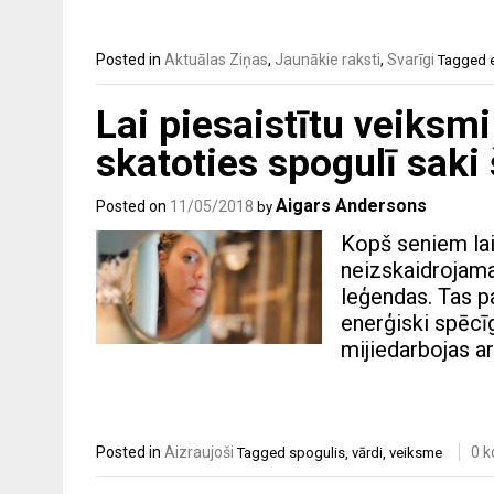
Posted in
Aktuālas Ziņas
,
Jaunākie raksti
,
Svarīgi
Tagged
Lai piesaistītu veiksmi
skatoties spogulī saki
Aigars Andersons
Posted on
11/05/2018
by
Kopš seniem laik
neizskaidrojama
leģendas. Tas pa
enerģiski spēcī
mijiedarbojas a
Posted in
Aizraujoši
0 
Tagged
spogulis
,
vārdi
,
veiksme