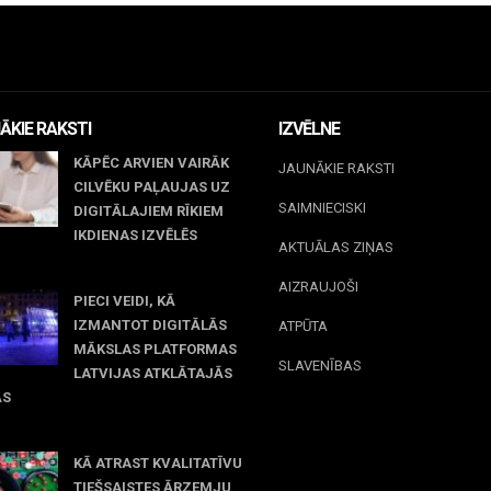
ĀKIE RAKSTI
IZVĒLNE
KĀPĒC ARVIEN VAIRĀK
JAUNĀKIE RAKSTI
CILVĒKU PAĻAUJAS UZ
SAIMNIECISKI
DIGITĀLAJIEM RĪKIEM
IKDIENAS IZVĒLĒS
AKTUĀLAS ZIŅAS
il 23, 2026
AIZRAUJOŠI
PIECI VEIDI, KĀ
IZMANTOT DIGITĀLĀS
ATPŪTA
MĀKSLAS PLATFORMAS
SLAVENĪBAS
LATVIJAS ATKLĀTAJĀS
ĀS
rch 09, 2026
KĀ ATRAST KVALITATĪVU
TIEŠSAISTES ĀRZEMJU