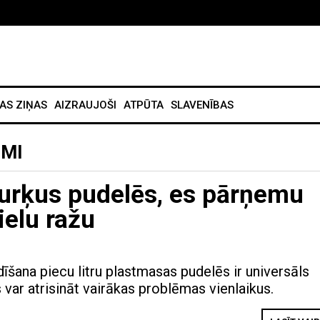
AS ZIŅAS
AIZRAUJOŠI
ATPŪTA
SLAVENĪBAS
OMI
urķus pudelēs, es pārņemu
lielu ražu
īšana piecu litru plastmasas pudelēs ir universāls
s var atrisināt vairākas problēmas vienlaikus.