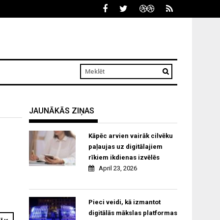
JAUNĀKĀS ZIŅAS
Kāpēc arvien vairāk cilvēku
paļaujas uz digitālajiem
rīkiem ikdienas izvēlēs
April 23, 2026
Pieci veidi, kā izmantot
digitālās mākslas platformas