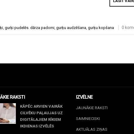
LASĪT VAI
0 kom
ķi
,
gurķi pudelēs. dārza padomi
,
gurķu audzēšana
,
gurķu kopšana
ĀKIE RAKSTI
IZVĒLNE
KĀPĒC ARVIEN VAIRĀK
JAUNĀKIE RAKSTI
CILVĒKU PAĻAUJAS UZ
SAIMNIECISKI
DIGITĀLAJIEM RĪKIEM
IKDIENAS IZVĒLĒS
AKTUĀLAS ZIŅAS
il 23, 2026