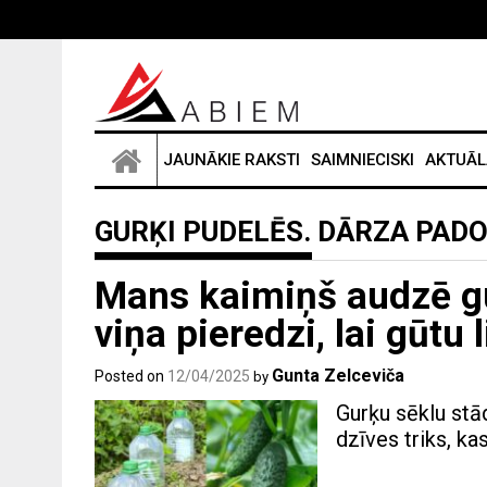
Skip
to
content
JAUNĀKIE RAKSTI
SAIMNIECISKI
AKTUĀL
GURĶI PUDELĒS. DĀRZA PAD
Mans kaimiņš audzē g
viņa pieredzi, lai gūtu 
Gunta Zelceviča
Posted on
12/04/2025
by
Gurķu sēklu stād
dzīves triks, ka