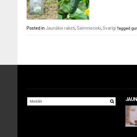
Posted in
Jaunākie raksti
,
Saimnieciski
,
Svarīgi
Tagged
gur
JAUN
Apr