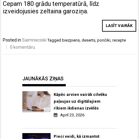
Cepam 180 grādu temperatūrā, līdz
izveidojusies zeltaina garoziņa.
LASĪT VAIRĀK
Posted in
Saimnieciski
Tagged
biezpiens
,
deserts
,
pončiki
,
recepte
0 komentāru
JAUNĀKĀS ZIŅAS
Kāpēc arvien vairāk cilvēku
paļaujas uz digitālajiem
rīkiem ikdienas izvēlēs
April 23, 2026
Pieci veidi, kā izmantot