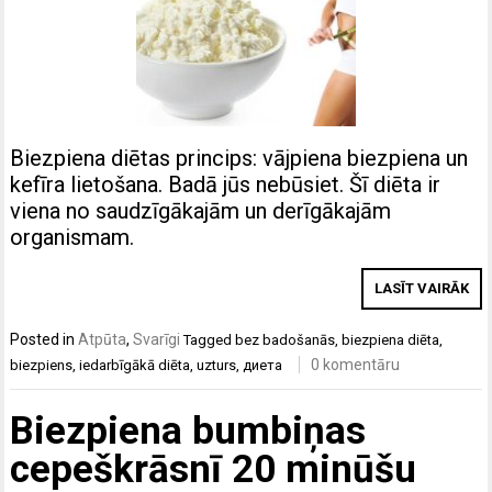
Biezpiena diētas princips: vājpiena biezpiena un
kefīra lietošana. Badā jūs nebūsiet. Šī diēta ir
viena no saudzīgākajām un derīgākajām
organismam.
LASĪT VAIRĀK
Posted in
Atpūta
,
Svarīgi
Tagged
bez badošanās
,
biezpiena diēta
,
0 komentāru
biezpiens
,
iedarbīgākā diēta
,
uzturs
,
диета
Biezpiena bumbiņas
cepeškrāsnī 20 minūšu