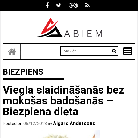
Skip
to
content
BIEZPIENS
Viegla slaidināšanās bez
mokošas badošanās –
Biezpiena diēta
Aigars Andersons
Posted on
06/12/2018
by