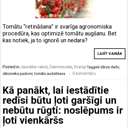
Tomātu “retināšana” ir svarīga agronomiska
procedūra, kas optimizē tomātu augšanu. Bet
kas notiek, ja to ignorē un nedara?
LASĪT VAIRĀK
Posted in
Jaunākie raksti
,
Saimnieciski
,
Svarīgi
Tagged
dārza darbi
,
0 komentāru
dārznieka padomi
,
tomātu audzēšana
Kā panākt, lai iestādītie
redīsi būtu ļoti garšīgi un
nebūtu rūgti: noslēpums ir
ļoti vienkāršs