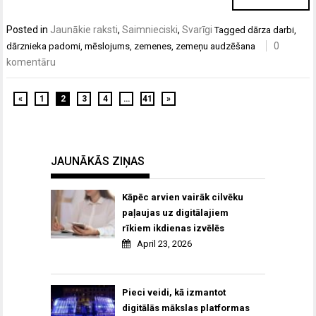
Posted in
Jaunākie raksti
,
Saimnieciski
,
Svarīgi
Tagged
dārza darbi
,
0
dārznieka padomi
,
mēslojums
,
zemenes
,
zemeņu audzēšana
komentāru
«
1
2
3
4
…
41
»
JAUNĀKĀS ZIŅAS
Kāpēc arvien vairāk cilvēku
paļaujas uz digitālajiem
rīkiem ikdienas izvēlēs
April 23, 2026
Pieci veidi, kā izmantot
digitālās mākslas platformas