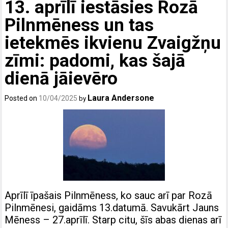
13. aprīlī iestāsies Rozā
Pilnmēness un tas
ietekmēs ikvienu Zvaigžņu
zīmi: padomi, kas šajā
dienā jāievēro
Laura Andersone
Posted on
10/04/2025
by
Aprīlī īpašais Pilnmēness, ko sauc arī par Rozā
Pilnmēnesi, gaidāms 13.datumā. Savukārt Jauns
Mēness – 27.aprīlī. Starp citu, šīs abas dienas arī