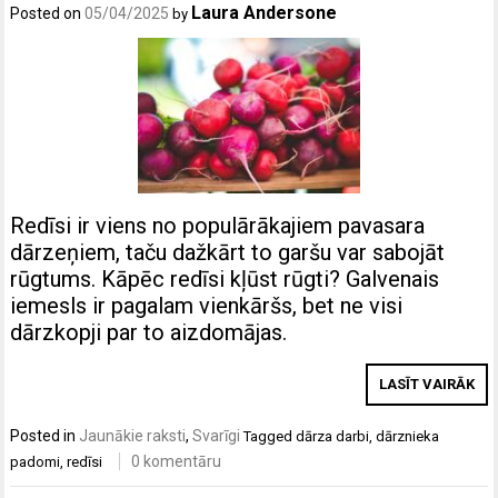
Laura Andersone
Posted on
05/04/2025
by
Redīsi ir viens no populārākajiem pavasara
dārzeņiem, taču dažkārt to garšu var sabojāt
rūgtums. Kāpēc redīsi kļūst rūgti? Galvenais
iemesls ir pagalam vienkāršs, bet ne visi
dārzkopji par to aizdomājas.
LASĪT VAIRĀK
Posted in
Jaunākie raksti
,
Svarīgi
Tagged
dārza darbi
,
dārznieka
0 komentāru
padomi
,
redīsi