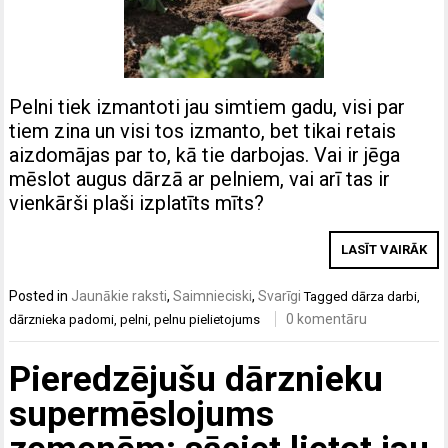
Pelni tiek izmantoti jau simtiem gadu, visi par
tiem zina un visi tos izmanto, bet tikai retais
aizdomājas par to, kā tie darbojas. Vai ir jēga
mēslot augus dārzā ar pelniem, vai arī tas ir
vienkārši plaši izplatīts mīts?
LASĪT VAIRĀK
Posted in
Jaunākie raksti
,
Saimnieciski
,
Svarīgi
Tagged
dārza darbi
,
0 komentāru
dārznieka padomi
,
pelni
,
pelnu pielietojums
Pieredzējušu dārznieku
supermēslojums