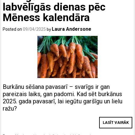
labvēlīgās dienas pēc
Mēness kalendāra
Laura Andersone
Posted on
09/04/2025
by
Burkānu sēšana pavasarī – svarīgs ir gan
pareizais laiks, gan padomi. Kad sēt burkānus
2025. gada pavasarī, lai iegūtu garšīgu un lielu
ražu?
LASĪT VAIRĀK