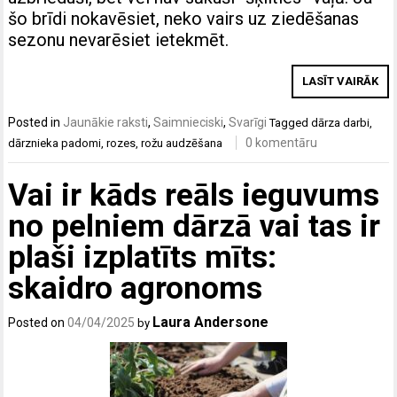
šo brīdi nokavēsiet, neko vairs uz ziedēšanas
sezonu nevarēsiet ietekmēt.
LASĪT VAIRĀK
Posted in
Jaunākie raksti
,
Saimnieciski
,
Svarīgi
Tagged
dārza darbi
,
0 komentāru
dārznieka padomi
,
rozes
,
rožu audzēšana
Vai ir kāds reāls ieguvums
no pelniem dārzā vai tas ir
plaši izplatīts mīts:
skaidro agronoms
Laura Andersone
Posted on
04/04/2025
by