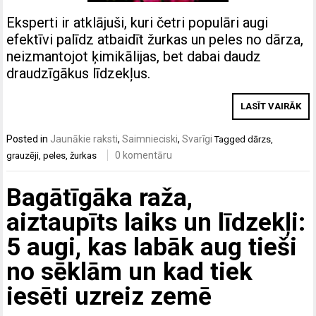
Eksperti ir atklājuši, kuri četri populāri augi
efektīvi palīdz atbaidīt žurkas un peles no dārza,
neizmantojot ķimikālijas, bet dabai daudz
draudzīgākus līdzekļus.
LASĪT VAIRĀK
Posted in
Jaunākie raksti
,
Saimnieciski
,
Svarīgi
Tagged
dārzs
,
0 komentāru
grauzēji
,
peles
,
žurkas
Bagātīgāka raža,
aiztaupīts laiks un līdzekļi:
5 augi, kas labāk aug tieši
no sēklām un kad tiek
iesēti uzreiz zemē