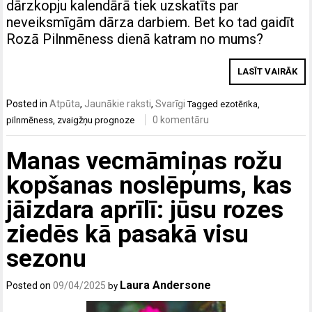
dārzkopju kalendārā tiek uzskatīts par
neveiksmīgām dārza darbiem. Bet ko tad gaidīt
Rozā Pilnmēness dienā katram no mums?
LASĪT VAIRĀK
Posted in
Atpūta
,
Jaunākie raksti
,
Svarīgi
Tagged
ezotērika
,
0 komentāru
pilnmēness
,
zvaigžņu prognoze
Manas vecmāmiņas rožu
kopšanas noslēpums, kas
jāizdara aprīlī: jūsu rozes
ziedēs kā pasakā visu
sezonu
Laura Andersone
Posted on
09/04/2025
by