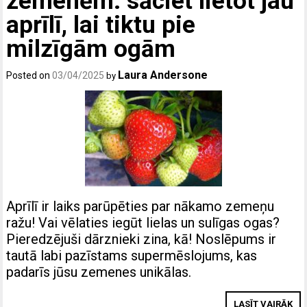
zemenēm: sāciet lietot jau
aprīlī, lai tiktu pie
milzīgām ogām
Laura Andersone
Posted on
03/04/2025
by
Aprīlī ir laiks parūpēties par nākamo zemeņu
ražu! Vai vēlaties iegūt lielas un sulīgas ogas?
Pieredzējuši dārznieki zina, kā! Noslēpums ir
tautā labi pazīstams supermēslojums, kas
padarīs jūsu zemenes unikālas.
LASĪT VAIRĀK