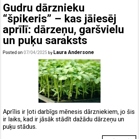
Gudru dārznieku
“špikeris” – kas jāiesēj
aprīlī: dārzeņu, garšvielu
un puķu saraksts
Laura Andersone
Posted on
07/04/2025
by
Aprīlis ir ļoti darbīgs mēnesis dārzniekiem, jo šis
ir laiks, kad ir jāsāk stādīt dažādu dārzeņu un
puķu stādus.