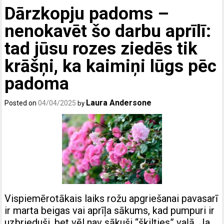
Dārzkopju padoms –
nenokavēt šo darbu aprīlī:
tad jūsu rozes ziedēs tik
krāšņi, ka kaimiņi lūgs pēc
padoma
Laura Andersone
Posted on
04/04/2025
by
Vispiemērotākais laiks rožu apgriešanai pavasarī
ir marta beigas vai aprīļa sākums, kad pumpuri ir
uzbrieduši, bet vēl nav sākuši “šķilties” vaļā. Ja