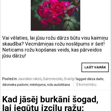
Vai vēlaties, lai jūsu rožu dārzs būtu visu kaimiņu
skaudība? Vecmāmiņas rožu noslēpums ir šeit!
Neticams rožu kopšanas veids, kas pārveidos
jūsu dārzu!
LASĪT VAIRĀK
Posted in
Jaunākie raksti
,
Saimnieciski
,
Svarīgi
Tagged
dārza darbi
,
0 komentāru
dārznieka padomi
,
mēslojums
,
rožu audzēšana
Kad jāsēj burkāni šogad,
lai iegūtu izcilu ražu: