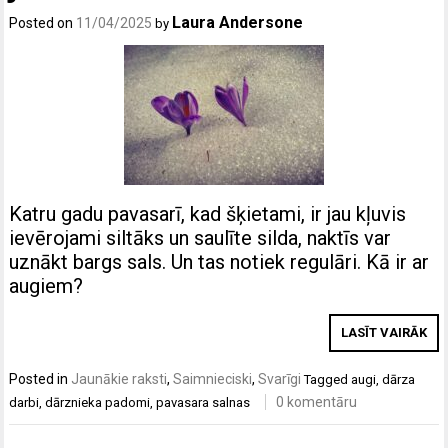
Laura Andersone
Posted on
11/04/2025
by
Katru gadu pavasarī, kad šķietami, ir jau kļuvis
ievērojami siltāks un saulīte silda, naktīs var
uznākt bargs sals. Un tas notiek regulāri. Kā ir ar
augiem?
LASĪT VAIRĀK
Posted in
Jaunākie raksti
,
Saimnieciski
,
Svarīgi
Tagged
augi
,
dārza
0 komentāru
darbi
,
dārznieka padomi
,
pavasara salnas