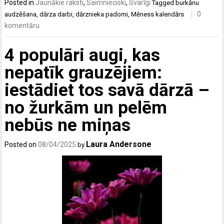
Posted in
Jaunākie raksti
,
Saimnieciski
,
Svarīgi
Tagged
burkānu
0
audzēšana
,
dārza darbi
,
dārznieka padomi
,
Mēness kalendārs
komentāru
4 populāri augi, kas
nepatīk grauzējiem:
iestādiet tos savā dārzā –
no žurkām un pelēm
nebūs ne miņas
Laura Andersone
Posted on
08/04/2025
by