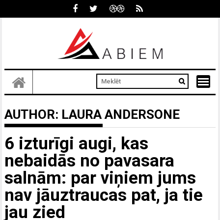
Skip
to
content
AUTHOR:
LAURA ANDERSONE
6 izturīgi augi, kas
nebaidās no pavasara
salnām: par viņiem jums
nav jāuztraucas pat, ja tie
jau zied