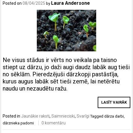
Laura Andersone
Posted on
08/04/2025
by
Ne visus stādus ir vērts no veikala pa taisno
stiept uz dārzu, jo daži augi daudz labāk aug tieši
no sēklām. Pieredzējuši dārzkopji pastāstīja,
kurus augus labāk sēt tieši zemē, lai netērētu
naudu un nezaudētu ražu.
LASĪT VAIRĀK
Posted in
Jaunākie raksti
,
Saimnieciski
,
Svarīgi
Tagged
dārza darbi
,
0 komentāru
dārznieka padomi