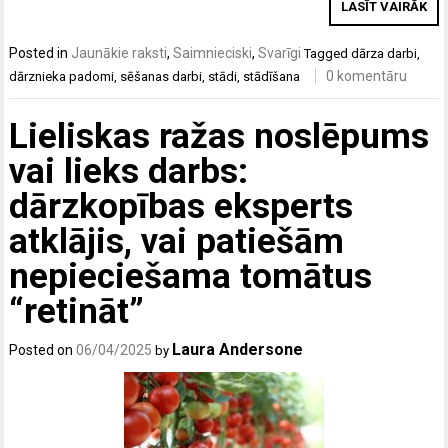
LASĪT VAIRĀK
Posted in
Jaunākie raksti
,
Saimnieciski
,
Svarīgi
Tagged
dārza darbi
,
0 komentāru
dārznieka padomi
,
sēšanas darbi
,
stādi
,
stādīšana
Lieliskas ražas noslēpums
vai lieks darbs:
dārzkopības eksperts
atklājis, vai patiešām
nepieciešama tomātus
“retināt”
Laura Andersone
Posted on
06/04/2025
by