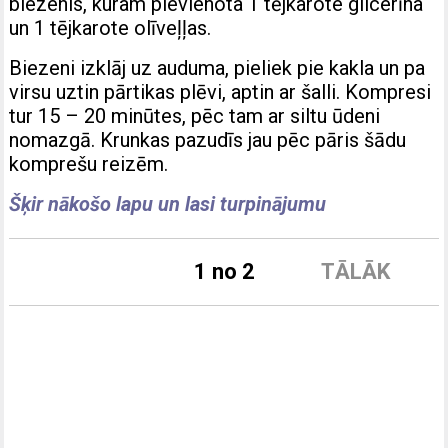
biezenis, kuram pievienota 1 tējkarote glicerīna
un 1 tējkarote olīveļļas.
Biezeni izklāj uz auduma, pieliek pie kakla un pa
virsu uztin pārtikas plēvi, aptin ar šalli. Kompresi
tur 15 – 20 minūtes, pēc tam ar siltu ūdeni
nomazgā. Krunkas pazudīs jau pēc pāris šādu
komprešu reizēm.
Šķir nākošo lapu un lasi turpinājumu
1 no 2
TĀLĀK