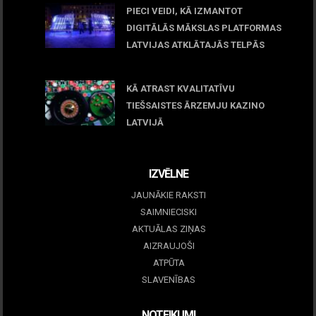
PIECI VEIDI, KĀ IZMANTOT
DIGITĀLĀS MĀKSLAS PLATFORMAS
LATVIJAS ATKLĀTAJĀS TELPĀS
March 09, 2026
KĀ ATRAST KVALITATĪVU
TIEŠSAISTES ĀRZEMJU KAZINO
LATVIJĀ
December 15, 2025
IZVĒLNE
JAUNĀKIE RAKSTI
SAIMNIECISKI
AKTUĀLAS ZIŅAS
AIZRAUJOŠI
ATPŪTA
SLAVENĪBAS
NOTEIKUMI