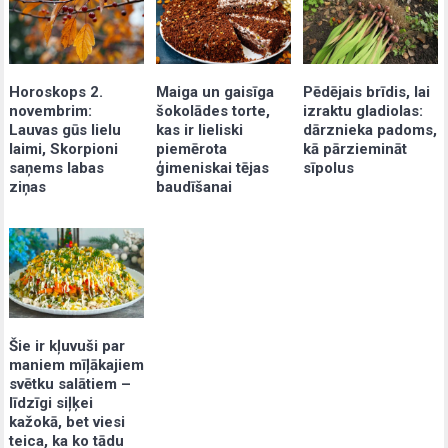
Maiga un gaisīga
Pēdējais brīdis, lai
Horoskops 2.
šokolādes torte,
izraktu gladiolas:
novembrim:
kas ir lieliski
dārznieka padoms,
Lauvas gūs lielu
piemērota
kā pārziemināt
laimi, Skorpioni
ģimeniskai tējas
sīpolus
saņems labas
baudīšanai
ziņas
Šie ir kļuvuši par
maniem mīļākajiem
svētku salātiem –
līdzīgi siļķei
kažokā, bet viesi
teica, ka ko tādu