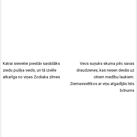
Katrai sievietei piestāv savādāks
Vecs suņuks skuma pēc savas
ziedu pušķa veids, un tā izvēle
draudzenes, kas nesen devās uz
atkarīga no viņas Zodiaka zīmes
citiem medību laukiem.
Ziemassvētkos ar viņu atgadījās īsts
brīnums