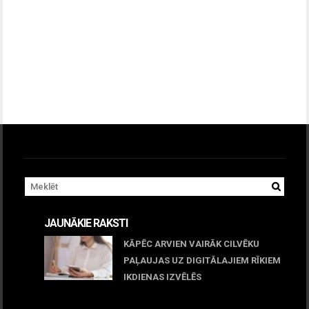
JAUNĀKIE RAKSTI
KĀPĒC ARVIEN VAIRĀK CILVĒKU
PAĻAUJAS UZ DIGITĀLAJIEM RĪKIEM
IKDIENAS IZVĒLĒS
April 23, 2026