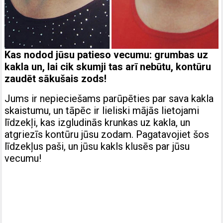
Kas nodod jūsu patieso vecumu: grumbas uz
kakla un, lai cik skumji tas arī nebūtu, kontūru
zaudēt sākušais zods!
Jums ir nepieciešams parūpēties par sava kakla
skaistumu, un tāpēc ir lieliski mājās lietojami
līdzekļi, kas izgludinās krunkas uz kakla, un
atgriezīs kontūru jūsu zodam. Pagatavojiet šos
līdzekļus paši, un jūsu kakls klusēs par jūsu
vecumu!