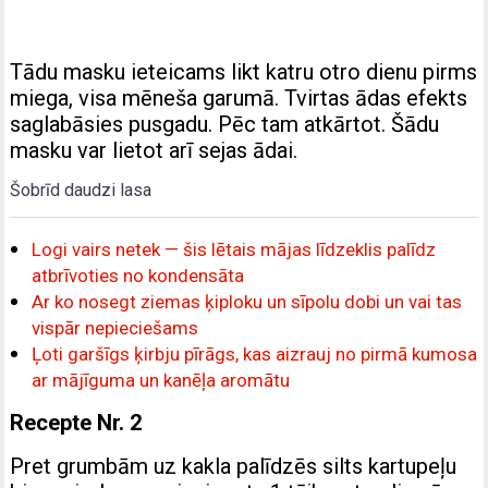
Tādu masku ieteicams likt katru otro dienu pirms
miega, visa mēneša garumā. Tvirtas ādas efekts
saglabāsies pusgadu. Pēc tam atkārtot. Šādu
masku var lietot arī sejas ādai.
Šobrīd daudzi lasa
Logi vairs netek — šis lētais mājas līdzeklis palīdz
atbrīvoties no kondensāta
Ar ko nosegt ziemas ķiploku un sīpolu dobi un vai tas
vispār nepieciešams
Ļoti garšīgs ķirbju pīrāgs, kas aizrauj no pirmā kumosa
ar mājīguma un kanēļa aromātu
Recepte Nr. 2
Pret grumbām uz kakla palīdzēs silts kartupeļu