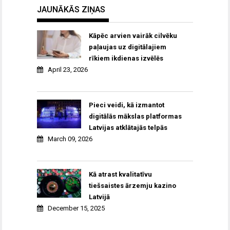
JAUNĀKĀS ZIŅAS
Kāpēc arvien vairāk cilvēku
paļaujas uz digitālajiem
rīkiem ikdienas izvēlēs
April 23, 2026
Pieci veidi, kā izmantot
digitālās mākslas platformas
Latvijas atklātajās telpās
March 09, 2026
Kā atrast kvalitatīvu
tiešsaistes ārzemju kazino
Latvijā
December 15, 2025