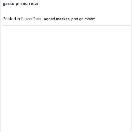
garšo pirmo reizi
Posted in
Slavenības
Tagged
maskas
,
pret grumbām
Post
navigation