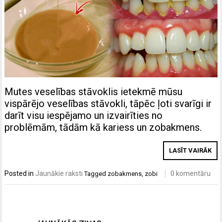
Mutes veselības stāvoklis ietekmē mūsu
vispārējo veselības stāvokli, tāpēc ļoti svarīgi ir
darīt visu iespējamo un izvairīties no
problēmām, tādām kā kariess un zobakmens.
LASĪT VAIRĀK
Posted in
Jaunākie raksti
0 komentāru
Tagged
zobakmens
,
zobi