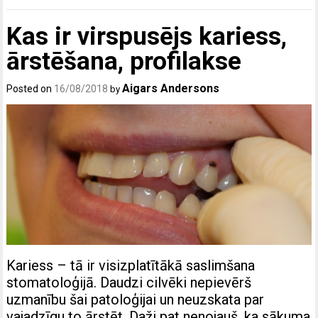
Kas ir virspusējs kariess,
ārstēšana, profilakse
Aigars Andersons
Posted on
16/08/2018
by
Kariess – tā ir visizplatītākā saslimšana
stomatoloģijā. Daudzi cilvēki nepievērš
uzmanību šai patoloģijai un neuzskata par
vajadzīgu to ārstēt. Daži pat nenojauš, ka sākuma