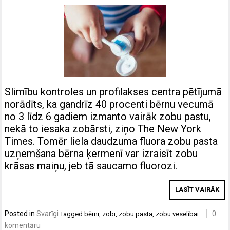
Slimību kontroles un profilakses centra pētījumā
norādīts, ka gandrīz 40 procenti bērnu vecumā
no 3 līdz 6 gadiem izmanto vairāk zobu pastu,
nekā to iesaka zobārsti, ziņo The New York
Times. Tomēr liela daudzuma fluora zobu pasta
uzņemšana bērna ķermenī var izraisīt zobu
krāsas maiņu, jeb tā saucamo fluorozi.
LASĪT VAIRĀK
Posted in
Svarīgi
0
Tagged
bērni
,
zobi
,
zobu pasta
,
zobu veselībai
komentāru