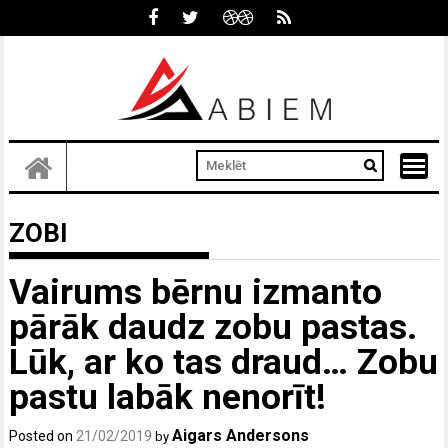
Skip
to
content
ZOBI
Vairums bērnu izmanto
pārāk daudz zobu pastas.
Lūk, ar ko tas draud… Zobu
pastu labāk nenorīt!
Aigars Andersons
Posted on
21/02/2019
by