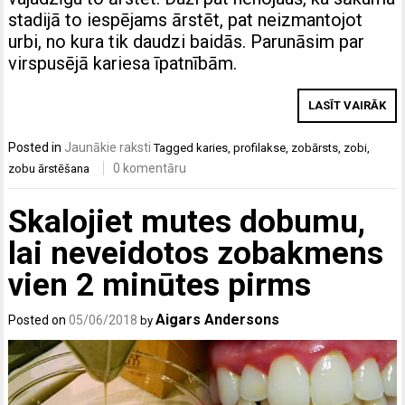
stadijā to iespējams ārstēt, pat neizmantojot
urbi, no kura tik daudzi baidās. Parunāsim par
virspusējā kariesa īpatnībām.
LASĪT VAIRĀK
Posted in
Jaunākie raksti
Tagged
karies
,
profilakse
,
zobārsts
,
zobi
,
0 komentāru
zobu ārstēšana
Skalojiet mutes dobumu,
lai neveidotos zobakmens
vien 2 minūtes pirms
Aigars Andersons
Posted on
05/06/2018
by