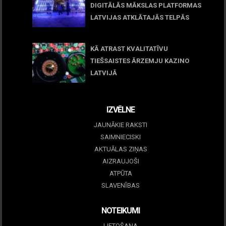
DIGITĀLĀS MĀKSLAS PLATFORMAS
LATVIJAS ATKLĀTAJĀS TELPĀS
March 09, 2026
KĀ ATRAST KVALITATĪVU
TIEŠSAISTES ĀRZEMJU KAZINO
LATVIJĀ
December 15, 2025
IZVĒLNE
JAUNĀKIE RAKSTI
SAIMNIECISKI
AKTUĀLAS ZIŅAS
AIZRAUJOŠI
ATPŪTA
SLAVENĪBAS
NOTEIKUMI
LIETOŠANA