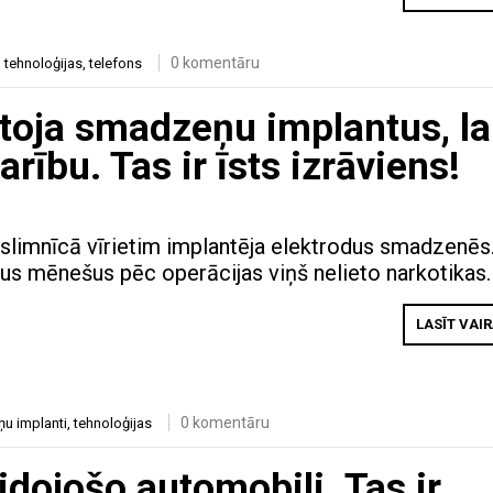
0 komentāru
,
tehnoloģijas
,
telefons
toja smadzeņu implantus, la
rību. Tas ir īsts izrāviens!
 slimnīcā vīrietim implantēja elektrodus smadzenēs
us mēnešus pēc operācijas viņš nelieto narkotikas.
LASĪT VAI
0 komentāru
u implanti
,
tehnoloģijas
idojošo automobili. Tas ir