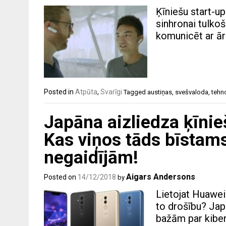
Ķīniešu start-u
sinhronai tulkoša
komunicēt ar ār
Posted in
Atpūta
,
Svarīgi
Tagged
austiņas
,
svešvaloda
,
tehn
Japāna aizliedza ķīni
Kas viņos tāds bīstam
negaidījām!
Aigars Andersons
Posted on
14/12/2018
by
Lietojat Huawei
to drošību? Jap
bažām par kibe