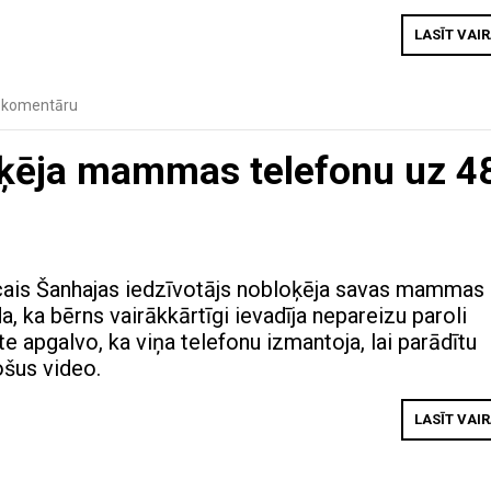
LASĪT VAI
 komentāru
oķēja mammas telefonu uz 4
ais Šanhajas iedzīvotājs nobloķēja savas mammas 
a, ka bērns vairākkārtīgi ievadīja nepareizu paroli
te apgalvo, ka viņa telefonu izmantoja, lai parādītu
ošus video.
LASĪT VAI