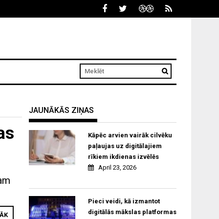
JAUNĀKĀS ZIŅAS
as
Kāpēc arvien vairāk cilvēku
paļaujas uz digitālajiem
rīkiem ikdienas izvēlēs
April 23, 2026
mam
Pieci veidi, kā izmantot
digitālās mākslas platformas
RĀK