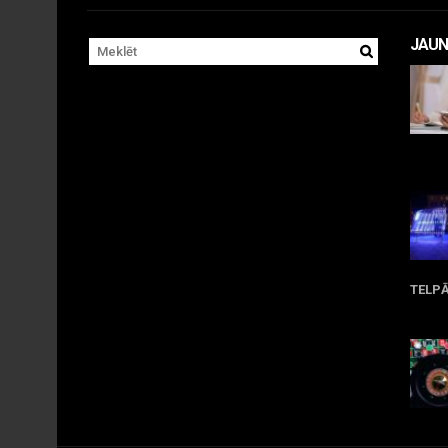
JAUN
Apr
TELP
Ma