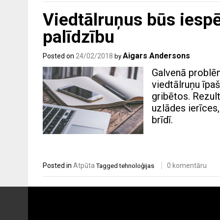
Viedtālruņus būs iespē
palīdzību
Aigars Andersons
Posted on
24/02/2018
by
Galvenā problēma
viedtālruņu īpaš
gribētos. Rezul
uzlādes ierīces,
brīdī.
Posted in
Atpūta
0 komentāru
Tagged
tehnoloģijas