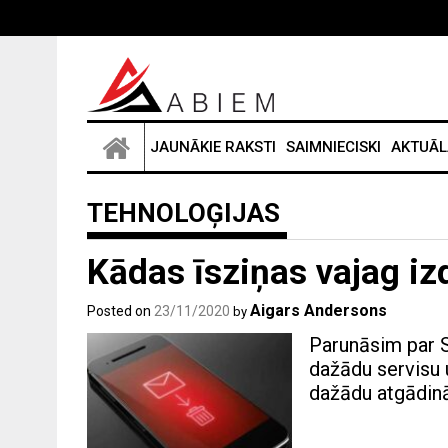
Skip
to
content
JAUNĀKIE RAKSTI
SAIMNIECISKI
AKTUĀL
TEHNOLOĢIJAS
Kādas īsziņas vajag iz
Aigars Andersons
Posted on
23/11/2020
by
Parunāsim par 
dažādu servisu 
dažādu atgādin