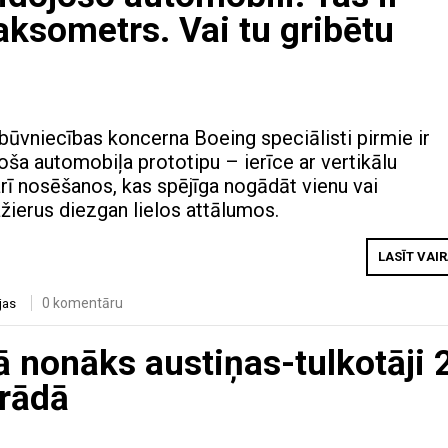
aksometrs. Vai tu gribētu
ūvniecības koncerna Boeing speciālisti pirmie ir
joša automobiļa prototipu – ierīce ar vertikālu
rī nosēšanos, kas spējīga nogādāt vienu vai
ierus diezgan lielos attālumos.
LASĪT VAI
0 komentāru
jas
 nonāks austiņas-tulkotāji 
trādā