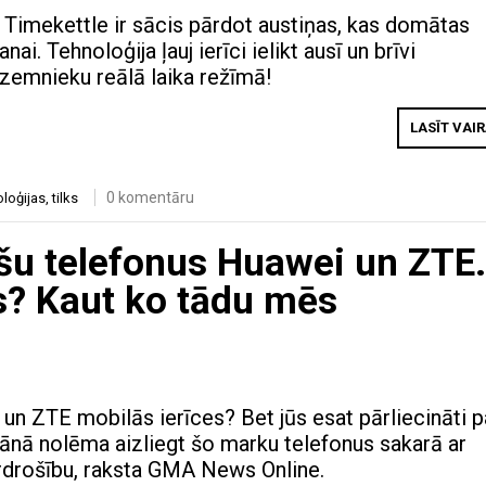
p Timekettle ir sācis pārdot austiņas, kas domātas
nai. Tehnoloģija ļauj ierīci ielikt ausī un brīvi
zemnieku reālā laika režīmā!
LASĪT VAI
0 komentāru
oloģijas
,
tilks
ešu telefonus Huawei un ZTE.
s? Kaut ko tādu mēs
 un ZTE mobilās ierīces? Bet jūs esat pārliecināti p
ānā nolēma aizliegt šo marku telefonus sakarā ar
rdrošību, raksta GMA News Online.