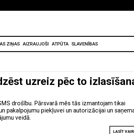
AS ZIŅAS
AIZRAUJOŠI
ATPŪTA
SLAVENĪBAS
dzēst uzreiz pēc to izlasīšan
SMS drošību. Pārsvarā mēs tās izmantojam tikai
un pakalpojumu piekļuvei un autorizācijai un saņe
ājumu veidā.
LASĪT VAI