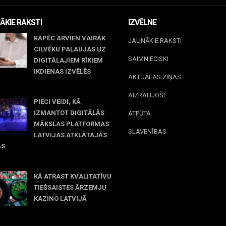
ĀKIE RAKSTI
IZVĒLNE
KĀPĒC ARVIEN VAIRĀK
JAUNĀKIE RAKSTI
CILVĒKU PAĻAUJAS UZ
SAIMNIECISKI
DIGITĀLAJIEM RĪKIEM
IKDIENAS IZVĒLĒS
AKTUĀLAS ZIŅAS
il 23, 2026
AIZRAUJOŠI
PIECI VEIDI, KĀ
IZMANTOT DIGITĀLĀS
ATPŪTA
MĀKSLAS PLATFORMAS
SLAVENĪBAS
LATVIJAS ATKLĀTAJĀS
ĀS
rch 09, 2026
KĀ ATRAST KVALITATĪVU
TIEŠSAISTES ĀRZEMJU
KAZINO LATVIJĀ
December 15, 2025