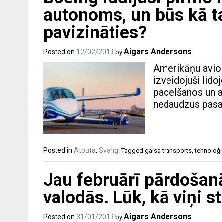
autonoms, un būs kā t
pavizināties?
Aigars Andersons
Posted on
12/02/2019
by
Amerikāņu aviob
izveidojuši lido
pacelšanos un a
nedaudzus pasaž
Posted in
Atpūta
,
Svarīgi
Tagged
gaisa transports
,
tehnoloģi
Jau februārī pārdošanā
valodās. Lūk, kā viņi s
Aigars Andersons
Posted on
31/01/2019
by