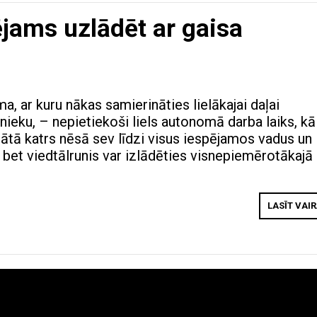
jams uzlādēt ar gaisa
, ar kuru nākas samierināties lielākajai daļai
nieku, – nepietiekoši liels autonomā darba laiks, kā
tātā katrs nēsā sev līdzi visus iespējamos vadus un
 bet viedtālrunis var izlādēties visnepiemērotākajā
LASĪT VAI