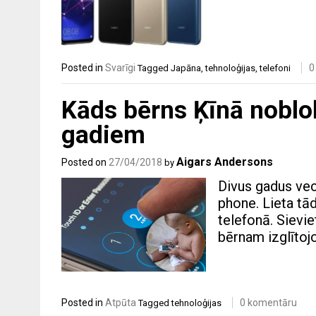
Posted in
Svarīgi
0
Tagged
Japāna
,
tehnoloģijas
,
telefoni
Kāds bērns Ķīnā nobl
gadiem
Aigars Andersons
Posted on
27/04/2018
by
Divus gadus vec
phone. Lieta tād
telefonā. Sievie
bērnam izglītoj
Posted in
Atpūta
0 komentāru
Tagged
tehnoloģijas