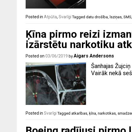
Posted in
Atpūta
,
Svarīgi
Tagged
datu drošība
,
īsziņas
,
SMS
Ķīna pirmo reizi izman
izārstētu narkotiku atka
Aigars Andersons
Posted on
03/06/2019
by
Šanhajas Žujciņ
Vairāk nekā seš
Posted in
Svarīgi
Tagged
atkarības
,
ķīna
,
narkotikas
,
smadzeņ
Boeing radījusi pirmo l