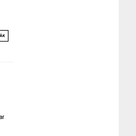
RĀK
ar