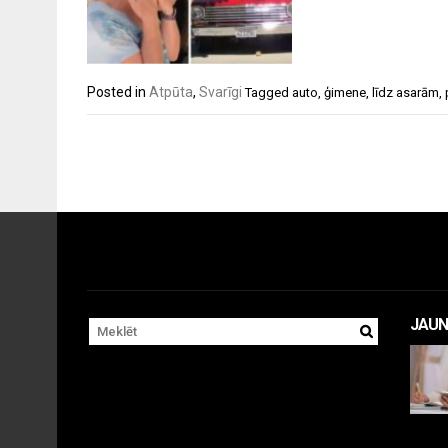
Posted in
Atpūta
,
Svarīgi
Tagged
auto
,
ģimene
,
līdz asarām
,
JAUN
Apr