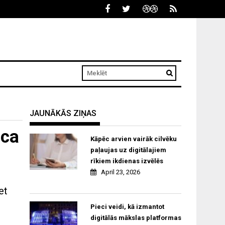
JAUNĀKĀS ZIŅAS
āca
Kāpēc arvien vairāk cilvēku
paļaujas uz digitālajiem
rīkiem ikdienas izvēlēs
April 23, 2026
et
Pieci veidi, kā izmantot
digitālās mākslas platformas