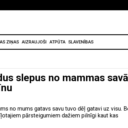
AS ZIŅAS
AIZRAUJOŠI
ATPŪTA
SLAVENĪBAS
adus slepus no mammas sav
īnu
ums no mums gatavs savu tuvo dēļ gatavi uz visu. B
mīļotajiem pārsteigumiem dažiem pilnīgi kaut kas