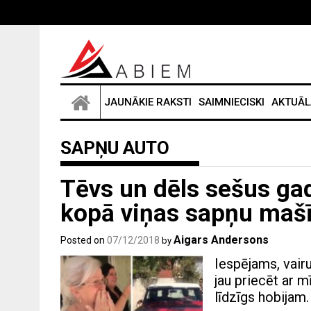
Skip
to
content
JAUNĀKIE RAKSTI
SAIMNIECISKI
AKTUĀL
SAPŅU AUTO
Tēvs un dēls sešus g
kopā viņas sapņu maš
Aigars Andersons
Posted on
07/12/2018
by
Iespējams, vair
jau priecēt ar 
līdzīgs hobijam.