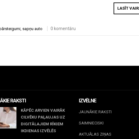
LASĪT VAI
0 komentāru
pārsteigumi
,
sapņu auto
ĀKIE RAKSTI
IZVĒLNE
KĀPĒC ARVIEN VAIRĀK
JAUNĀKIE RAKSTI
CILVĒKU PAĻAUJAS UZ
SAIMNIECISKI
DIGITĀLAJIEM RĪKIEM
IKDIENAS IZVĒLĒS
AKTUĀLAS ZIŅAS
il 23, 2026