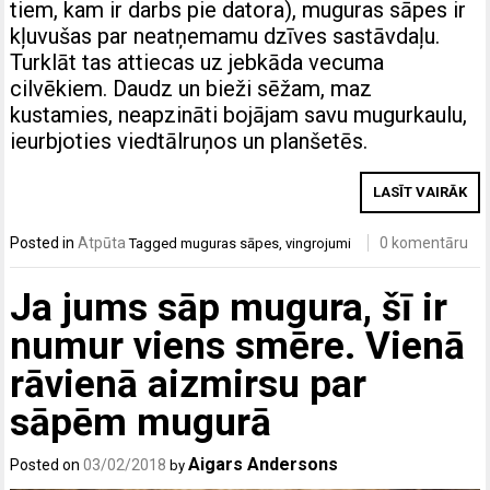
tiem, kam ir darbs pie datora), muguras sāpes ir
kļuvušas par neatņemamu dzīves sastāvdaļu.
Turklāt tas attiecas uz jebkāda vecuma
cilvēkiem. Daudz un bieži sēžam, maz
kustamies, neapzināti bojājam savu mugurkaulu,
ieurbjoties viedtālruņos un planšetēs.
LASĪT VAIRĀK
Posted in
Atpūta
0 komentāru
Tagged
muguras sāpes
,
vingrojumi
Ja jums sāp mugura, šī ir
numur viens smēre. Vienā
rāvienā aizmirsu par
sāpēm mugurā
Aigars Andersons
Posted on
03/02/2018
by