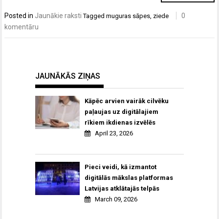
Posted in
Jaunākie raksti
0
Tagged
muguras sāpes
,
ziede
komentāru
JAUNĀKĀS ZIŅAS
Kāpēc arvien vairāk cilvēku
paļaujas uz digitālajiem
rīkiem ikdienas izvēlēs
April 23, 2026
Pieci veidi, kā izmantot
digitālās mākslas platformas
Latvijas atklātajās telpās
March 09, 2026