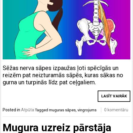
Sēžas nerva sāpes izpaužas ļoti spēcīgās un
reizēm pat neizturamās sāpēs, kuras sākas no
gurna un turpinās līdz pat ceļgaliem.
LASĪT VAIRĀK
Posted in
Atpūta
0 komentāru
Tagged
muguras sāpes
,
vingrojums
Mugura uzreiz pārstāja