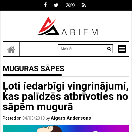
Skip
to
content
MUGURAS SĀPES
Ļoti iedarbīgi vingrinājumi,
kas palīdzēs atbrīvoties no
sāpēm mugurā
Aigars Andersons
Posted on
04/03/2018
by