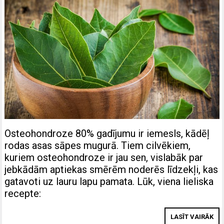
Osteohondroze 80% gadījumu ir iemesls, kādēļ
rodas asas sāpes mugurā. Tiem cilvēkiem,
kuriem osteohondroze ir jau sen, vislabāk par
jebkādām aptiekas smērēm noderēs līdzekļi, kas
gatavoti uz lauru lapu pamata. Lūk, viena lieliska
recepte:
LASĪT VAIRĀK