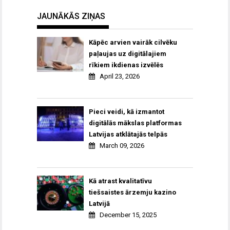
JAUNĀKĀS ZIŅAS
Kāpēc arvien vairāk cilvēku
paļaujas uz digitālajiem
rīkiem ikdienas izvēlēs
April 23, 2026
Pieci veidi, kā izmantot
digitālās mākslas platformas
Latvijas atklātajās telpās
March 09, 2026
Kā atrast kvalitatīvu
tiešsaistes ārzemju kazino
Latvijā
December 15, 2025