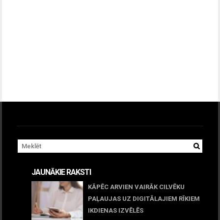
JAUNĀKIE RAKSTI
KĀPĒC ARVIEN VAIRĀK CILVĒKU
PAĻAUJAS UZ DIGITĀLAJIEM RĪKIEM
IKDIENAS IZVĒLĒS