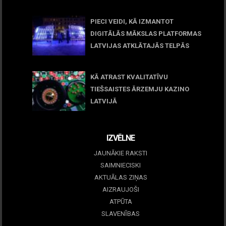
April 23, 2026
PIECI VEIDI, KĀ IZMANTOT
DIGITĀLĀS MĀKSLAS PLATFORMAS
LATVIJAS ATKLĀTAJĀS TELPĀS
March 09, 2026
KĀ ATRAST KVALITATĪVU
TIEŠSAISTES ĀRZEMJU KAZINO
LATVIJĀ
December 15, 2025
IZVĒLNE
JAUNĀKIE RAKSTI
SAIMNIECISKI
AKTUĀLAS ZIŅAS
AIZRAUJOŠI
ATPŪTA
SLAVENĪBAS