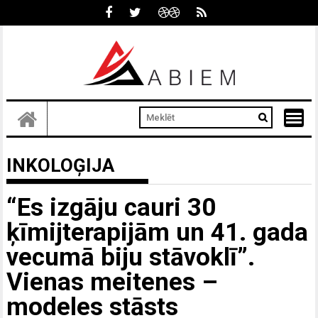
Skip
to
content
INKOLOĢIJA
“Es izgāju cauri 30
ķīmijterapijām un 41. gada
vecumā biju stāvoklī”.
Vienas meitenes –
modeles stāsts