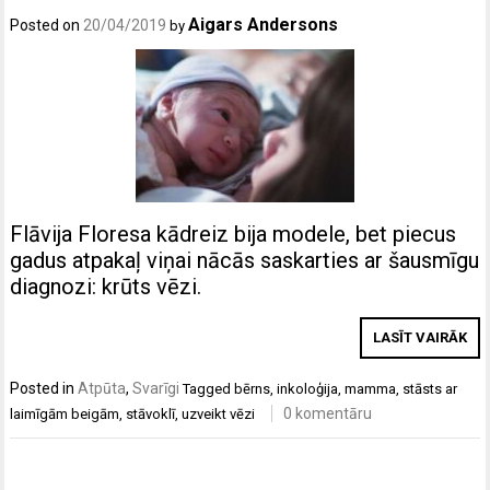
Aigars Andersons
Posted on
20/04/2019
by
Flāvija Floresa kādreiz bija modele, bet piecus
gadus atpakaļ viņai nācās saskarties ar šausmīgu
diagnozi: krūts vēzi.
LASĪT VAIRĀK
Posted in
Atpūta
,
Svarīgi
Tagged
bērns
,
inkoloģija
,
mamma
,
stāsts ar
0 komentāru
laimīgām beigām
,
stāvoklī
,
uzveikt vēzi