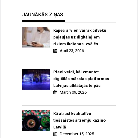
JAUNĀKĀS ZIŅAS
Kāpēc arvien vairāk cilvēku
paļaujas uz digitālajiem
rīkiem ikdienas izvēlēs
April 23, 2026
Pieci veidi, kā izmantot
digitālās mākslas platformas
Latvijas atklātajās telpās
March 09, 2026
Kā atrast kvalitatīvu
tiešsaistes ārzemju kazino
Latvijā
December 15, 2025