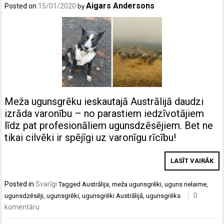
Aigars Andersons
Posted on
15/01/2020
by
Meža ugunsgrēku ieskautajā Austrālijā daudzi
izrāda varonību – no parastiem iedzīvotājiem
līdz pat profesionāliem ugunsdzēsējiem. Bet ne
tikai cilvēki ir spējīgi uz varonīgu rīcību!
LASĪT VAIRĀK
Posted in
Svarīgi
Tagged
Austrālija
,
meža ugunsgrēki
,
uguns nelaime
,
0
ugunsdzēsēji
,
ugunsgrēki
,
ugunsgrēki Austrālijā
,
ugunsgrēks
komentāru