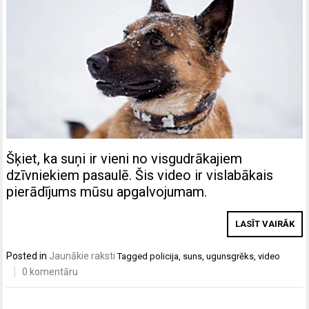
Šķiet, ka suņi ir vieni no visgudrākajiem
dzīvniekiem pasaulē. Šis video ir vislabākais
pierādījums mūsu apgalvojumam.
LASĪT VAIRĀK
Posted in
Jaunākie raksti
Tagged
policija
,
suns
,
ugunsgrēks
,
video
0 komentāru