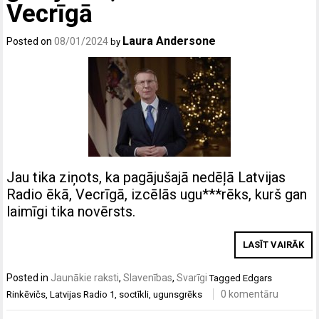
Vecrīgā
Laura Andersone
Posted on
08/01/2024
by
Jau tika ziņots, ka pagājušajā nedēļā Latvijas
Radio ēkā, Vecrīgā, izcēlās ugu***rēks, kurš gan
laimīgi tika novērsts.
LASĪT VAIRĀK
Posted in
Jaunākie raksti
,
Slavenības
,
Svarīgi
Tagged
Edgars
0 komentāru
Rinkēvičs
,
Latvijas Radio 1
,
soctīkli
,
ugunsgrēks