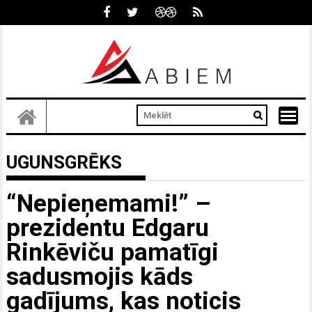
Skip
to
content
UGUNSGRĒKS
“Nepieņemami!” –
prezidentu Edgaru
Rinkēviču pamatīgi
sadusmojis kāds
gadījums, kas noticis