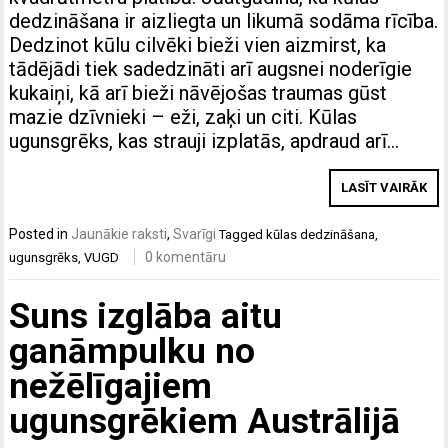
dedzināšana ir aizliegta un likumā sodāma rīcība.
Dedzinot kūlu cilvēki bieži vien aizmirst, ka
tādējādi tiek sadedzināti arī augsnei noderīgie
kukaiņi, kā arī bieži nāvējošas traumas gūst
mazie dzīvnieki – eži, zaķi un citi. Kūlas
ugunsgrēks, kas strauji izplatās, apdraud arī…
LASĪT VAIRĀK
Posted in
Jaunākie raksti
,
Svarīgi
Tagged
kūlas dedzināšana
,
0 komentāru
ugunsgrēks
,
VUGD
Suns izglāba aitu
ganāmpulku no
nežēlīgajiem
ugunsgrēkiem Austrālijā