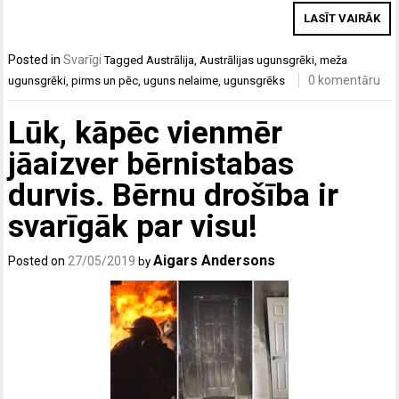
LASĪT VAIRĀK
Posted in
Svarīgi
Tagged
Austrālija
,
Austrālijas ugunsgrēki
,
meža
0 komentāru
ugunsgrēki
,
pirms un pēc
,
uguns nelaime
,
ugunsgrēks
Lūk, kāpēc vienmēr
jāaizver bērnistabas
durvis. Bērnu drošība ir
svarīgāk par visu!
Aigars Andersons
Posted on
27/05/2019
by