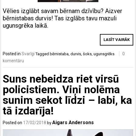
Vēlies izglābt savam bērnam dzīvību? Aizver
bērnistabas durvis! Tas izglābs tavu mazuli
ugunsgrēka laikā.
LASĪT VAIRĀK
Posted in
Svarīgi
0
Tagged
bērnistaba
,
durvis
,
šoks
,
ugunsgrēks
komentāru
Suns nebeidza riet virsū
policistiem. Viņi nolēma
sunim sekot līdzi – labi, ka
tā izdarīja!
Aigars Andersons
Posted on
17/02/2018
by