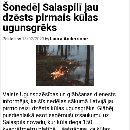
Šonedēļ Salaspilī jau
dzēsts pirmais kūlas
ugunsgrēks
Laura Andersone
Posted on
18/02/2023
by
Valsts Ugunsdzēsības un glābšanas dienests
informējis, ka šīs nedēļas sākumā Latvijā jau
pirmo reizi dzēsts kūlas ugunsgrēks. Glābēji
pusdienlaikā esot saņēmuši izsaukumu uz
Salaspils novadu, kur kūla dega 150
kvadrātmetru platībā. Jāatgādina, ka kūlas