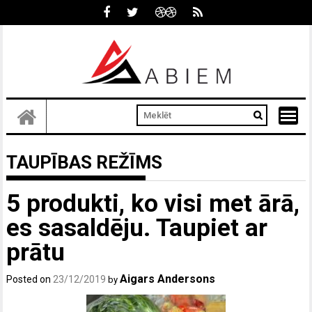
Skip
to
content
TAUPĪBAS REŽĪMS
5 produkti, ko visi met ārā,
es sasaldēju. Taupiet ar
prātu
Aigars Andersons
Posted on
23/12/2019
by