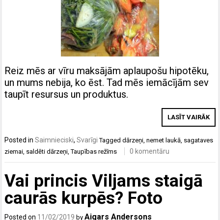
Reiz mēs ar vīru maksājām aplaupošu hipotēku,
un mums nebija, ko ēst. Tad mēs iemācījām sev
taupīt resursus un produktus.
LASĪT VAIRĀK
Posted in
Saimnieciski
,
Svarīgi
Tagged
dārzeņi
,
nemet laukā
,
sagataves
0 komentāru
ziemai
,
saldēti dārzeņi
,
Taupības režīms
Vai princis Viljams staigā
caurās kurpēs? Foto
Aigars Andersons
Posted on
11/02/2019
by