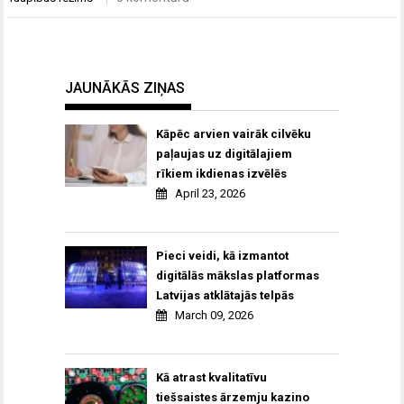
JAUNĀKĀS ZIŅAS
Kāpēc arvien vairāk cilvēku
paļaujas uz digitālajiem
rīkiem ikdienas izvēlēs
April 23, 2026
Pieci veidi, kā izmantot
digitālās mākslas platformas
Latvijas atklātajās telpās
March 09, 2026
Kā atrast kvalitatīvu
tiešsaistes ārzemju kazino