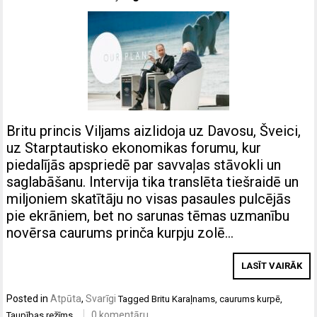
Britu princis Viljams aizlidoja uz Davosu, Šveici,
uz Starptautisko ekonomikas forumu, kur
piedalījās apspriedē par savvaļas stāvokli un
saglabāšanu. Intervija tika translēta tiešraidē un
miljoniem skatītāju no visas pasaules pulcējās
pie ekrāniem, bet no sarunas tēmas uzmanību
novērsa caurums prinča kurpju zolē…
LASĪT VAIRĀK
Posted in
Atpūta
,
Svarīgi
Tagged
Britu Karaļnams
,
caurums kurpē
,
0 komentāru
Taupības režīms