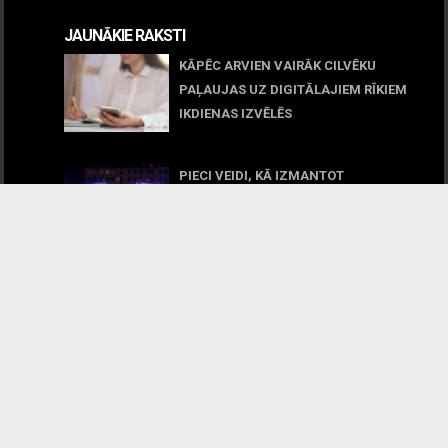
JAUNĀKIE RAKSTI
KĀPĒC ARVIEN VAIRĀK CILVĒKU
PAĻAUJAS UZ DIGITĀLAJIEM RĪKIEM
IKDIENAS IZVĒLĒS
April 23, 2026
PIECI VEIDI, KĀ IZMANTOT
DIGITĀLĀS MĀKSLAS PLATFORMAS
LATVIJAS ATKLĀTAJĀS TELPĀS
March 09, 2026
KĀ ATRAST KVALITATĪVU
TIEŠSAISTES ĀRZEMJU KAZINO
LATVIJĀ
December 15, 2025
IZVĒLNE
JAUNĀKIE RAKSTI