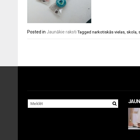
Posted in
Jaunākie raksti
Tagged
narkotiskās vielas
,
skola
,
JAUN
Apr