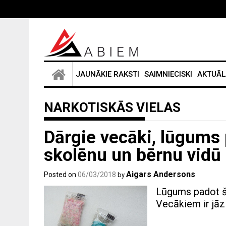
Skip
to
content
JAUNĀKIE RAKSTI
SAIMNIECISKI
AKTUĀL
NARKOTISKĀS VIELAS
Dārgie vecāki, lūgums
skolēnu un bērnu vidū 
Aigars Andersons
Posted on
06/03/2018
by
Lūgums padot šo
Vecākiem ir jāz