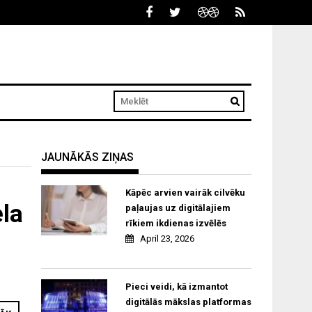
JAUNĀKĀS ZIŅAS
Kāpēc arvien vairāk cilvēku
ela
paļaujas uz digitālajiem
rīkiem ikdienas izvēlēs
April 23, 2026
Pieci veidi, kā izmantot
digitālās mākslas platformas