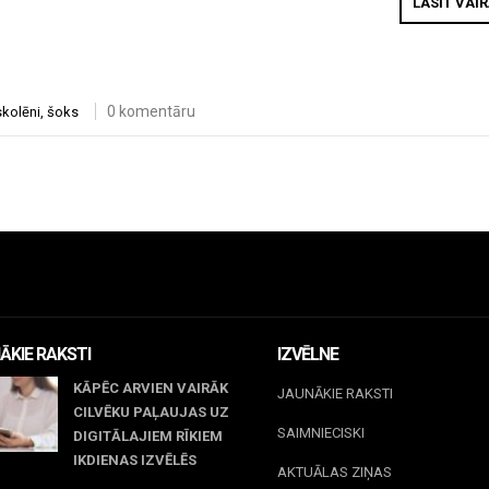
LASĪT VAI
0 komentāru
skolēni
,
šoks
ĀKIE RAKSTI
IZVĒLNE
KĀPĒC ARVIEN VAIRĀK
JAUNĀKIE RAKSTI
CILVĒKU PAĻAUJAS UZ
SAIMNIECISKI
DIGITĀLAJIEM RĪKIEM
IKDIENAS IZVĒLĒS
AKTUĀLAS ZIŅAS
il 23, 2026