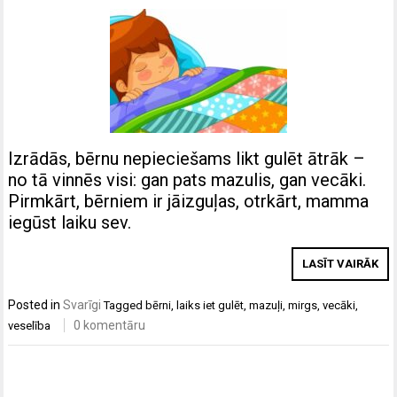
Izrādās, bērnu nepieciešams likt gulēt ātrāk –
no tā vinnēs visi: gan pats mazulis, gan vecāki.
Pirmkārt, bērniem ir jāizguļas, otrkārt, mamma
iegūst laiku sev.
LASĪT VAIRĀK
Posted in
Svarīgi
Tagged
bērni
,
laiks iet gulēt
,
mazuļi
,
mirgs
,
vecāki
,
0 komentāru
veselība