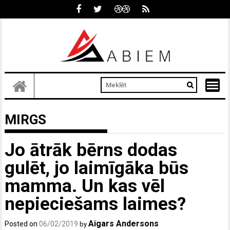
Skip
to
content
MIRGS
Jo ātrāk bērns dodas
gulēt, jo laimīgāka būs
mamma. Un kas vēl
nepieciešams laimes?
Aigars Andersons
Posted on
06/02/2019
by