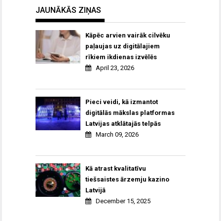
JAUNĀKĀS ZIŅAS
Kāpēc arvien vairāk cilvēku
paļaujas uz digitālajiem
rīkiem ikdienas izvēlēs
April 23, 2026
Pieci veidi, kā izmantot
digitālās mākslas platformas
Latvijas atklātajās telpās
March 09, 2026
Kā atrast kvalitatīvu
tiešsaistes ārzemju kazino
Latvijā
December 15, 2025