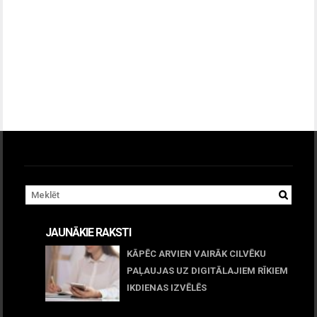
JAUNĀKIE RAKSTI
KĀPĒC ARVIEN VAIRĀK CILVĒKU
PAĻAUJAS UZ DIGITĀLAJIEM RĪKIEM
IKDIENAS IZVĒLĒS
April 23, 2026