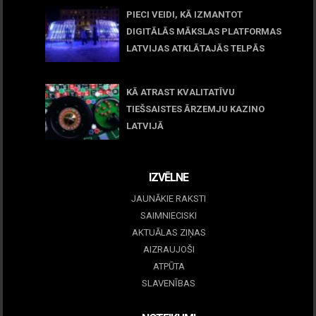
PIECI VEIDI, KĀ IZMANTOT
DIGITĀLĀS MĀKSLAS PLATFORMAS
LATVIJAS ATKLĀTAJĀS TELPĀS
March 09, 2026
KĀ ATRAST KVALITATĪVU
TIEŠSAISTES ĀRZEMJU KAZINO
LATVIJĀ
December 15, 2025
IZVĒLNE
JAUNĀKIE RAKSTI
SAIMNIECISKI
AKTUĀLAS ZIŅAS
AIZRAUJOŠI
ATPŪTA
SLAVENĪBAS