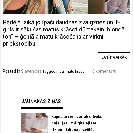
Pēdējā laikā jo īpaši daudzas zvaigznes un it-
girls ir sākušas matus krāsot dūmakaini blondā
tonī – ģeniāla matu krāsošana ar virkni
priekšrocību.
LASĪT VAIRĀK
Posted in
Slavenības
0 komentāru
Tagged
mati
,
matu krāsa
JAUNĀKĀS ZIŅAS
Kāpēc arvien vairāk cilvēku
paļaujas uz digitālajiem
rīkiem ikdienas izvēlēs