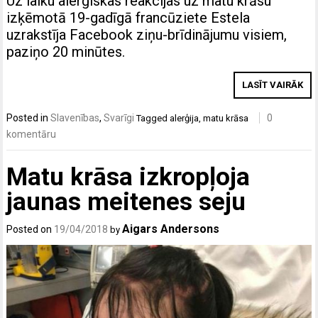
Uz laiku alerģiskas reakcijas uz matu krāsu
izķēmotā 19-gadīgā francūziete Estela
uzrakstīja Facebook ziņu-brīdinājumu visiem,
paziņo 20 minūtes.
LASĪT VAIRĀK
Posted in
Slavenības
,
Svarīgi
0
Tagged
alerģija
,
matu krāsa
komentāru
Matu krāsa izkropļoja
jaunas meitenes seju
Aigars Andersons
Posted on
19/04/2018
by