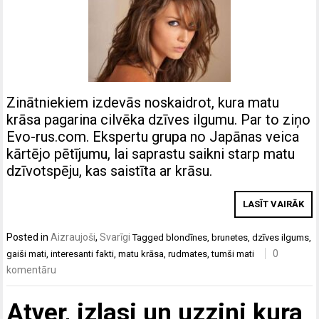
Zinātniekiem izdevās noskaidrot, kura matu
krāsa pagarina cilvēka dzīves ilgumu. Par to ziņo
Evo-rus.com. Ekspertu grupa no Japānas veica
kārtējo pētījumu, lai saprastu saikni starp matu
dzīvotspēju, kas saistīta ar krāsu.
LASĪT VAIRĀK
Posted in
Aizraujoši
,
Svarīgi
Tagged
blondīnes
,
brunetes
,
dzīves ilgums
,
0
gaiši mati
,
interesanti fakti
,
matu krāsa
,
rudmates
,
tumši mati
komentāru
Atver, izlasi un uzzini kura