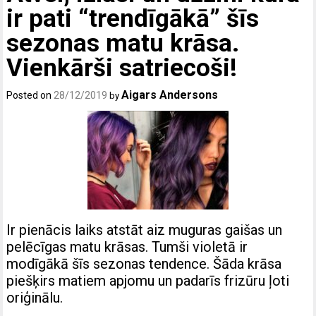
ir pati “trendīgākā” šīs
sezonas matu krāsa.
Vienkārši satriecoši!
Aigars Andersons
Posted on
28/12/2019
by
Ir pienācis laiks atstāt aiz muguras gaišas un
pelēcīgas matu krāsas. Tumši violetā ir
modīgākā šīs sezonas tendence. Šāda krāsa
piešķirs matiem apjomu un padarīs frizūru ļoti
oriģinālu.