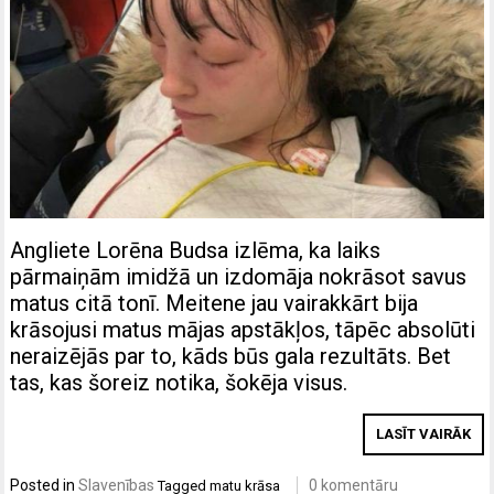
Angliete Lorēna Budsa izlēma, ka laiks
pārmaiņām imidžā un izdomāja nokrāsot savus
matus citā tonī. Meitene jau vairakkārt bija
krāsojusi matus mājas apstākļos, tāpēc absolūti
neraizējās par to, kāds būs gala rezultāts. Bet
tas, kas šoreiz notika, šokēja visus.
LASĪT VAIRĀK
Posted in
Slavenības
0 komentāru
Tagged
matu krāsa