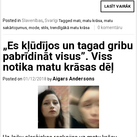
LASĪT VAIRĀK
Posted in
Slavenības
,
Svarīgi
Tagged
mati
,
matu krāsa
,
matu
0 komentāru
sakārtojumus
,
mode
,
stils
,
trendīgākā matu krāsa
„Es kļūdījos un tagad gribu
pabrīdināt visus”. Viss
notika matu krāsas dēļ
Aigars Andersons
Posted on
01/12/2018
by