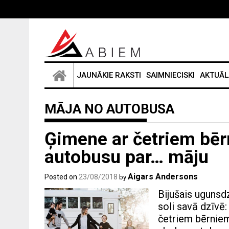
Skip
to
content
JAUNĀKIE RAKSTI
SAIMNIECISKI
AKTUĀL
MĀJA NO AUTOBUSA
Ģimene ar četriem bēr
autobusu par… māju
Aigars Andersons
Posted on
23/08/2018
by
Bijušais ugunsd
soli savā dzīvē
četriem bērniem