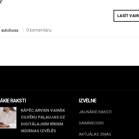
!
LASĪT VAI
0 komentāru
o autobusa
ĀKIE RAKSTI
IZVĒLNE
KĀPĒC ARVIEN VAIRĀK
JAUNĀKIE RAKSTI
CILVĒKU PAĻAUJAS UZ
SAIMNIECISKI
DIGITĀLAJIEM RĪKIEM
IKDIENAS IZVĒLĒS
AKTUĀLAS ZIŅAS
il 23, 2026