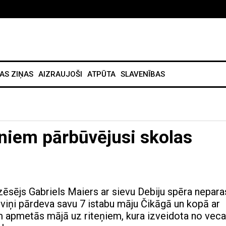
AS ZIŅAS
AIZRAUJOŠI
ATPŪTA
SLAVENĪBAS
niem pārbūvējusi skolas
zēsējs Gabriels Maiers ar sievu Debiju spēra nepara
: viņi pārdeva savu 7 istabu māju Čikāgā un kopā ar
 apmetās mājā uz riteņiem, kura izveidota no vec