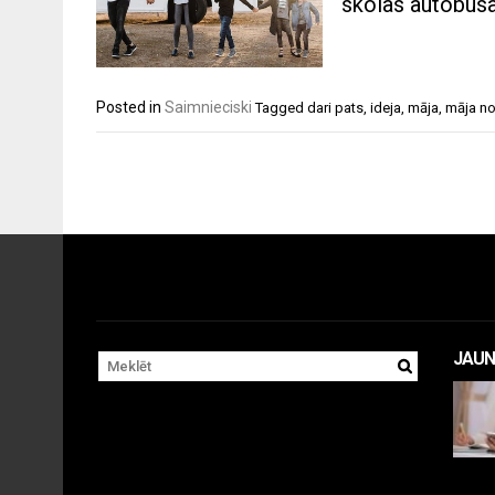
skolas autobusa
Posted in
Saimnieciski
Tagged
dari pats
,
ideja
,
māja
,
māja n
JAUN
Apr