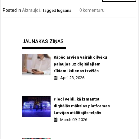
Posted in
Aizraujoši
0 komentāru
Tagged
lūgšana
JAUNĀKĀS ZIŅAS
Kāpēc arvien vairāk cilvēku
paļaujas uz digitālajiem
rīkiem ikdienas izvēlēs
April 23, 2026
Pieci veidi, kā izmantot
digitālās mākslas platformas
Latvijas atklātajās telpās
March 09, 2026