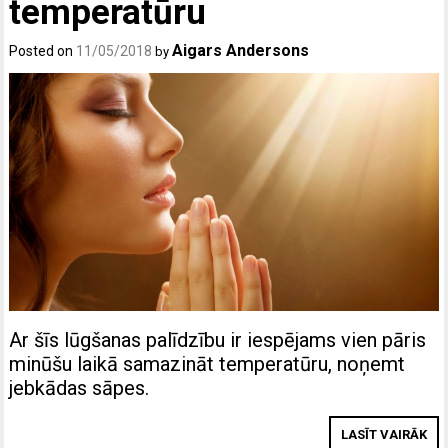
temperatūru
Aigars Andersons
Posted on
11/05/2018
by
Ar šīs lūgšanas palīdzību ir iespējams vien pāris
minūšu laikā samazināt temperatūru, noņemt
jebkādas sāpes.
LASĪT VAIRĀK