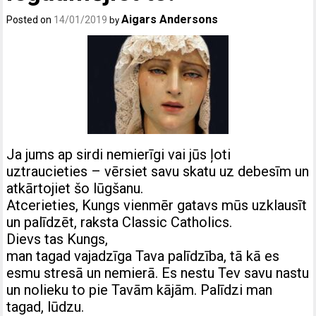
Aigars Andersons
Posted on
14/01/2019
by
Ja jums ap sirdi nemierīgi vai jūs ļoti
uztraucieties – vērsiet savu skatu uz debesīm un
atkārtojiet šo lūgšanu.
Atcerieties, Kungs vienmēr gatavs mūs uzklausīt
un palīdzēt, raksta Classic Catholics.
Dievs tas Kungs,
man tagad vajadzīga Tava palīdzība, tā kā es
esmu stresā un nemierā. Es nestu Tev savu nastu
un nolieku to pie Tavām kājām. Palīdzi man
tagad, lūdzu.