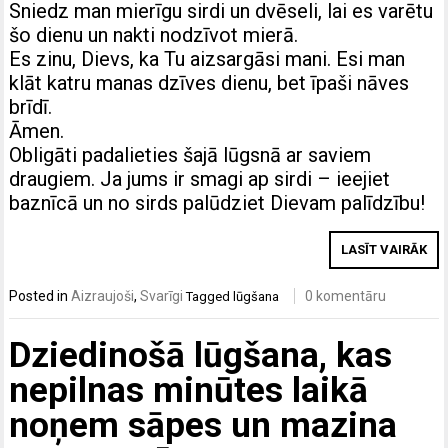
Sniedz man mierīgu sirdi un dvēseli, lai es varētu
šo dienu un nakti nodzīvot mierā.
Es zinu, Dievs, ka Tu aizsargāsi mani. Esi man
klāt katru manas dzīves dienu, bet īpaši nāves
brīdī.
Āmen.
Obligāti padalieties šajā lūgsnā ar saviem
draugiem. Ja jums ir smagi ap sirdi – ieejiet
baznīcā un no sirds palūdziet Dievam palīdzību!
LASĪT VAIRĀK
Posted in
Aizraujoši
,
Svarīgi
0 komentāru
Tagged
lūgšana
Dziedinošā lūgšana, kas
nepilnas minūtes laikā
noņem sāpes un mazina