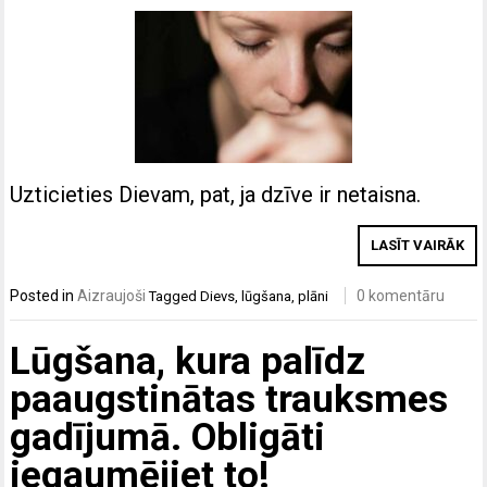
Uzticieties Dievam, pat, ja dzīve ir netaisna.
LASĪT VAIRĀK
Posted in
Aizraujoši
0 komentāru
Tagged
Dievs
,
lūgšana
,
plāni
Lūgšana, kura palīdz
paaugstinātas trauksmes
gadījumā. Obligāti
iegaumējiet to!