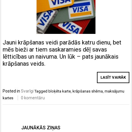
Jauni krāpšanas veidi parādās katru dienu, bet
mēs bieži ar tiem saskaramies dēļ savas
lētticības un naivuma. Un lūk – pats jaunākais
krāpšanas veids.
LASĪT VAIRĀK
Posted in
Svarīgi
Tagged
bloķēta karte
,
krāpšanas shēma
,
maksājumu
0 komentāru
kartes
JAUNĀKĀS ZIŅAS