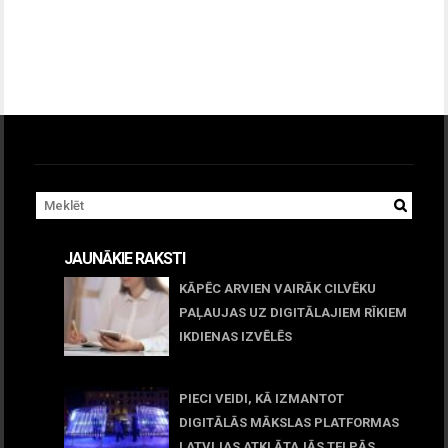
JAUNĀKIE RAKSTI
KĀPĒC ARVIEN VAIRĀK CILVĒKU
PAĻAUJAS UZ DIGITĀLAJIEM RĪKIEM
IKDIENAS IZVĒLĒS
April 23, 2026
PIECI VEIDI, KĀ IZMANTOT
DIGITĀLĀS MĀKSLAS PLATFORMAS
LATVIJAS ATKLĀTAJĀS TELPĀS