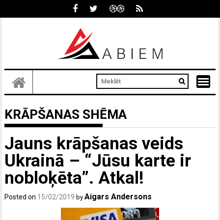
Skip
to
content
KRĀPŠANAS SHĒMA
Jauns krāpšanas veids
Ukrainā – “Jūsu karte ir
nobloķēta”. Atkal!
Aigars Andersons
Posted on
15/02/2019
by