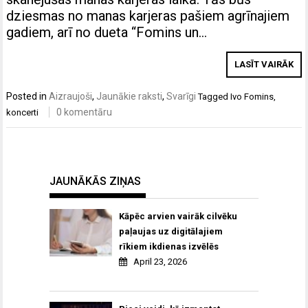
dziesmas no manas karjeras pašiem agrīnajiem
gadiem, arī no dueta “Fomins un…
LASĪT VAIRĀK
Posted in
Aizraujoši
,
Jaunākie raksti
,
Svarīgi
Tagged
Ivo Fomins
,
0 komentāru
koncerti
JAUNĀKĀS ZIŅAS
Kāpēc arvien vairāk cilvēku
paļaujas uz digitālajiem
rīkiem ikdienas izvēlēs
April 23, 2026