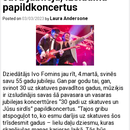
papildkoncertus
Laura Andersone
Posted on
03/03/2023
by
Dziedātājs Ivo Fomins jau rīt, 4.martā, svinēs
savu 55 gadu jubileju. Gan par godu tai, gan,
svinot 30 uz skatuves pavadītos gadus, mūziķis
ir izsludinājis savas šā pavasara un vasaras
jubilejas koncerttūres “30 gadi uz skatuves un
Jūsu sirdīs” papildkoncertus. “Tajos gribu
atspoguļot to, ko esmu darījis uz skatuves šos
trīsdesmit gadus – lielu daļu dziesmu, kuras
skanējušas manas karjeras laikā. Tās būs