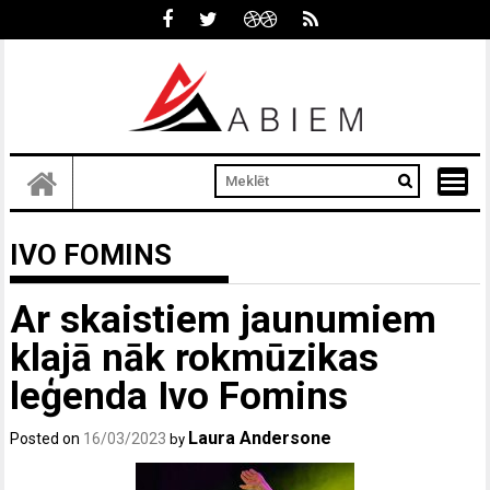
Skip
to
content
IVO FOMINS
Ar skaistiem jaunumiem
klajā nāk rokmūzikas
leģenda Ivo Fomins
Laura Andersone
Posted on
16/03/2023
by