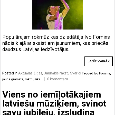
Populārajam rokmūzikas dziedātājs Ivo Fomins
nācis klajā ar skaistiem jaunumiem, kas priecēs
daudzus Latvijas iedzīvotājus.
LASĪT VAIRĀK
Posted in
Aktuālas Ziņas
,
Jaunākie raksti
,
Svarīgi
Tagged
Ivo Fomins
,
0 komentāru
jauna grāmata
,
rokmūzika
Viens no iemīļotākajiem
latviešu mūziķiem, svinot
savu jubileju, izsludina