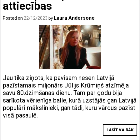
attiecības
Laura Andersone
Posted on
22/12/2023
by
Jau tika ziņots, ka pavisam nesen Latvijā
pazīstamais miljonārs Jūlijs Krūmiņš atzīmēja
savu 80.dzimšanas dienu. Tam par godu bija
sarīkota vērienīga balle, kurā uzstājās gan Latvijā
populāri mākslinieki, gan tādi, kuru vārdus pazīst
visā pasaulē.
LASĪT VAIRĀK