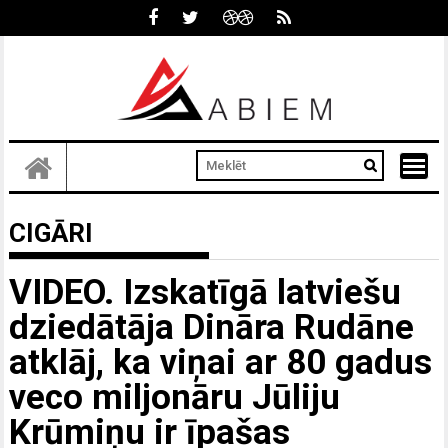
Skip
to
content
CIGĀRI
VIDEO. Izskatīgā latviešu
dziedātāja Dināra Rudāne
atklāj, ka viņai ar 80 gadus
veco miljonāru Jūliju
Krūmiņu ir īpašas