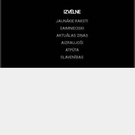
IZVĒLNE
JAUNĀKIE RAKSTI
SAIMNIECISKI
AKTUĀLAS ZIŅAS
AIZRAUJOŠI
ATPŪTA
SLAVENĪBAS
NOTEIKUMI
LIETOŠANA
PAR MUMS UN KONTAKTI
PRIVĀTUMS
© IMS, 2014
|
Profitmag by