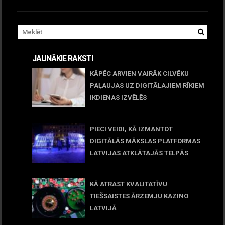
JAUNĀKIE RAKSTI
KĀPĒC ARVIEN VAIRĀK CILVĒKU
PAĻAUJAS UZ DIGITĀLAJIEM RĪKIEM
IKDIENAS IZVĒLĒS
April 23, 2026
PIECI VEIDI, KĀ IZMANTOT
DIGITĀLĀS MĀKSLAS PLATFORMAS
LATVIJAS ATKLĀTAJĀS TELPĀS
March 09, 2026
KĀ ATRAST KVALITATĪVU
TIEŠSAISTES ĀRZEMJU KAZINO
LATVIJĀ
December 15, 2025