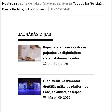
Posted in
Jaunākie raksti
,
Slavenības
,
Svarīgi
Tagged
ballīte
,
cigāri
,
0 komentāru
Dināra Rudāne
,
Jūlijs Krūmiņš
JAUNĀKĀS ZIŅAS
Kāpēc arvien vairāk cilvēku
paļaujas uz digitālajiem
rīkiem ikdienas izvēlēs
April 23, 2026
Pieci veidi, kā izmantot
digitālās mākslas platformas
Latvijas atklātajās telpās
March 09, 2026