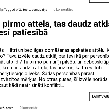
īgi
0 komentāru
Tagged
bilžu tests
,
zemapziņa
 pirmo attēlā, tas daudz atkl
 esi patiesībā
ršs – ātri un bez ilgas domāšanas apskaties attēlu. 
o? Tava izvēle daudz atklāj par tevi kā par personīb
nāt atbildi? Tu pirmo pamanīji pilsētu un debesskrāp
, ko tu ieraudzīji attēlā, tas nozīmē, ka tu esi ļoti
mērķtiecīgs cilvēks. Šādas personības parasti
izvirzītos mērķus. No otras puses, šī izvēle norāda 
 kaut kādi neatrisināti konflikti…
LASĪT VAI
0 komentāru
bilžu tests