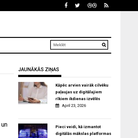
JAUNĀKĀS ZIŅAS
Kāpēc arvien vairāk cilvēku
paļaujas uz digitālajiem
rīkiem ikdienas izvēlēs
April 23, 2026
 un
Pieci veidi, kā izmantot
digitālās mākslas platformas