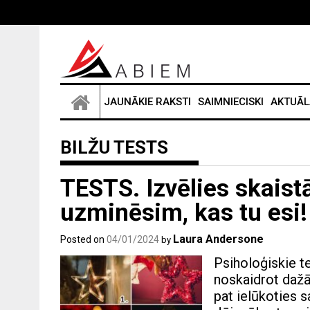
Skip
to
content
JAUNĀKIE RAKSTI
SAIMNIECISKI
AKTUĀL
BILŽU TESTS
TESTS. Izvēlies skais
uzminēsim, kas tu esi!
Laura Andersone
Posted on
04/01/2024
by
Psiholoģiskie tes
noskaidrot dažā
pat ielūkoties s