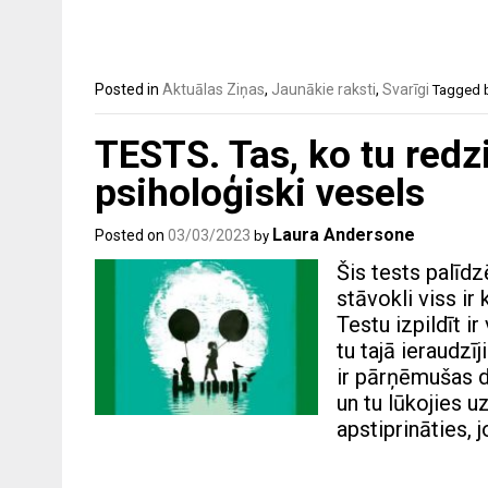
Posted in
Aktuālas Ziņas
,
Jaunākie raksti
,
Svarīgi
Tagged
TESTS. Tas, ko tu redzi 
psiholoģiski vesels
Laura Andersone
Posted on
03/03/2023
by
Šis tests palīd
stāvokli viss ir
Testu izpildīt ir
tu tajā ieraudzī
ir pārņēmušas d
un tu lūkojies u
apstiprināties, 