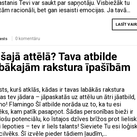
stanis Tevi var saukt par sapņotāju. Visbiežāk tu
tām racionāli, bet gan iesaisti emocijas. Ja tavā…
LASĪT VAI
0 komentāru
tests
šajā attēlā? Tava atbilde
abākajām rakstura īpašībām
ests, kurš atklās, kādas ir tavas labākās rakstura
kas tev jādara – jāpaskatās uz attēlu un ātri jāatbild,
rmo! Flamingo Šī atbilde norāda uz to, ka tu esi
ēks, kam patīk pasapņot. Šādas personības bieži ir
došu potenciālu, ko īstajos dzīves brīžos prot lielisk
i lepoties – tev ir liels talants! Sieviete Tu esi loģis
cilvēks. Šī izvēle pieder tādiem ļaudīm,…