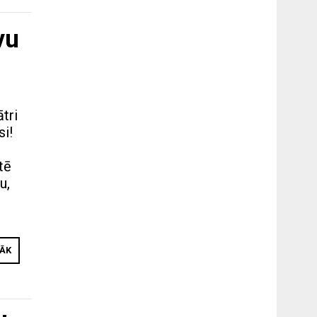
vu
tri
si!
tē
u,
RĀK