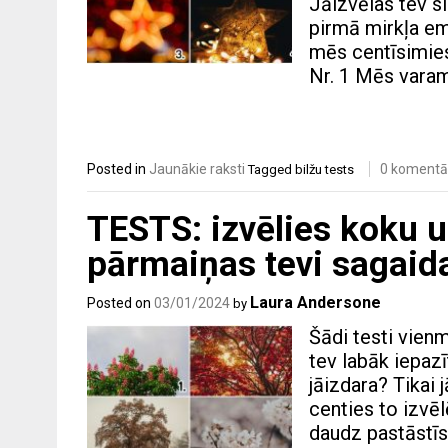
Jāizvēlas tev s
pirmā mirkļa emo
mēs centīsimies 
Nr. 1 Mēs varam 
Posted in
Jaunākie raksti
0 komentā
Tagged
bilžu tests
TESTS: izvēlies koku un
pārmaiņas tevi sagaid
Laura Andersone
Posted on
03/01/2024
by
Šādi testi vienmē
tev labāk iepaz
jāizdara? Tikai 
centies to izvē
daudz pastāstīs 