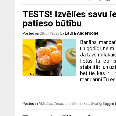
TESTS! Izvēlies savu i
patieso būtību
Laura Andersone
Posted on
28/01/2023
by
Banāns, mandarīn
un godīgi, ne mi
Ja tavs mīļākai
lietas. Tu reti 
stabilitāti un 
bet tie, kas ir –
mandarīni Tu es
Posted in
Aktuālas Ziņas
,
Jaunākie raksti
,
Svarīgi
Tagged