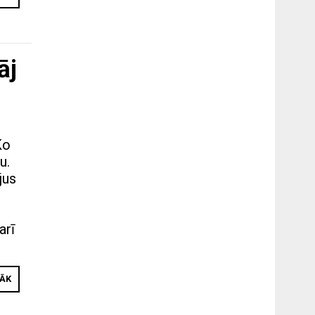
āj
Ko
u.
jus
arī
RĀK