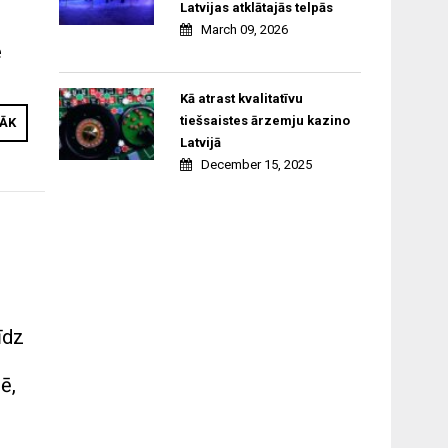
Latvijas atklātajās telpās
March 09, 2026
e
Kā atrast kvalitatīvu
tiešsaistes ārzemju kazino
RĀK
Latvijā
December 15, 2025
īdz
ē,