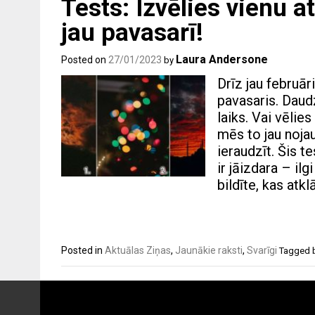
Tests: Izvēlies vienu a
jau pavasarī!
Laura Andersone
Posted on
27/01/2023
by
Drīz jau februā
pavasaris. Daud
laiks. Vai vēlie
mēs to jau noja
ieraudzīt. Šis t
ir jāizdara – il
bildīte, kas atkl
Posted in
Aktuālas Ziņas
,
Jaunākie raksti
,
Svarīgi
Tagged