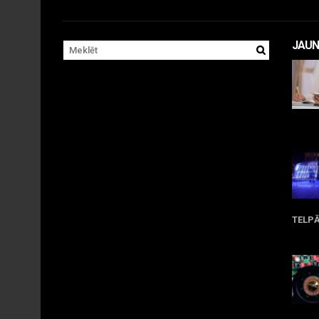
JAUN
Apr
TELP
Ma