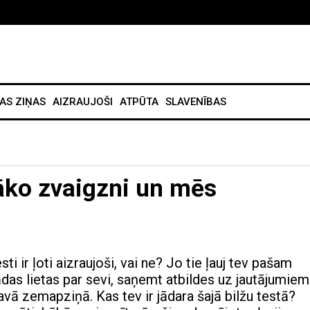
AS ZIŅAS
AIZRAUJOŠI
ATPŪTA
SLAVENĪBAS
tāko zvaigzni un mēs
ti ir ļoti aizraujoši, vai ne? Jo tie ļauj tev pašam
das lietas par sevi, saņemt atbildes uz jautājumiem
avā zemapziņā. Kas tev ir jādara šajā bilžu testā?