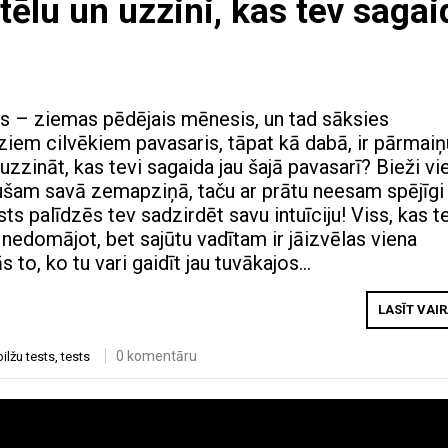
ttēlu un uzzini, kas tev sagai
ris – ziemas pēdējais mēnesis, un tad sāksies
ziem cilvēkiem pavasaris, tāpat kā dabā, ir pārmaiņ
s uzzināt, kas tevi sagaida jau šajā pavasarī? Bieži vi
ušam savā zemapziņā, taču ar prātu neesam spējīgi
ests palīdzēs tev sadzirdēt savu intuīciju! Viss, kas t
gi nedomājot, bet sajūtu vadītam ir jāizvēlas viena
ās to, ko tu vari gaidīt jau tuvākajos…
LASĪT VAI
0 komentāru
bilžu tests
,
tests