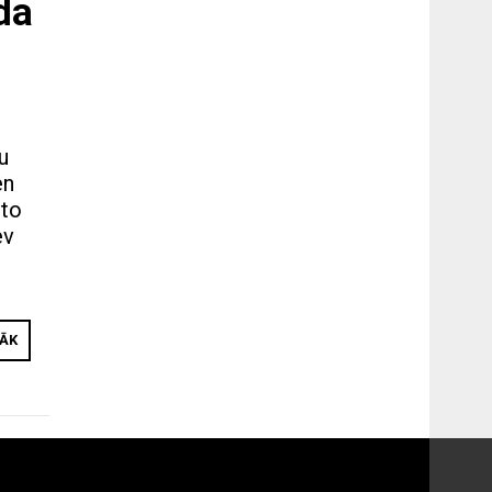
da
u
en
 to
ev
RĀK