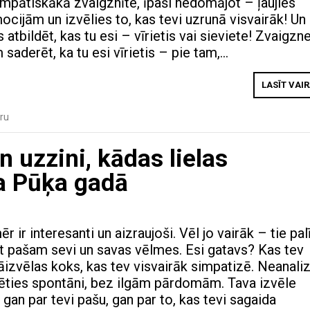
impātiskākā zvaigznīte, īpaši nedomājot – ļaujies
cijām un izvēlies to, kas tevi uzrunā visvairāk! Un
atbildēt, kas tu esi – vīrietis vai sieviete! Zvaigzn
saderēt, ka tu esi vīrietis – pie tam,…
LASĪT VAI
ru
 uzzini, kādas lielas
a Pūķa gadā
r ir interesanti un aizraujoši. Vēl jo vairāk – tie pal
īt pašam sevi un savas vēlmes. Esi gatavs? Kas tev
jāizvēlas koks, kas tev visvairāk simpatizē. Neanaliz
lēties spontāni, bez ilgām pārdomām. Tava izvēle
gan par tevi pašu, gan par to, kas tevi sagaida