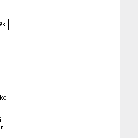
RĀK
 ko
i
ks