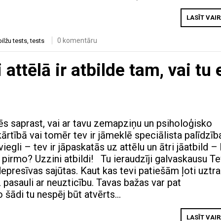
LASĪT VAI
0 komentāru
bilžu tests
,
tests
attēlā ir atbilde tam, vai tu 
zēs saprast, vai ar tavu zemapziņu un psiholoģisko
 kārtībā vai tomēr tev ir jāmeklē speciālista palīdzīb
 viegli – tev ir jāpaskatās uz attēlu un ātri jāatbild –
ji pirmo? Uzzini atbildi! Tu ieraudzīji galvaskausu Te
epresīvas sajūtas. Kaut kas tevi patiešām ļoti uztr
z pasauli ar neuzticību. Tavas bažas var pat
jo šādi tu nespēj būt atvērts…
LASĪT VAI