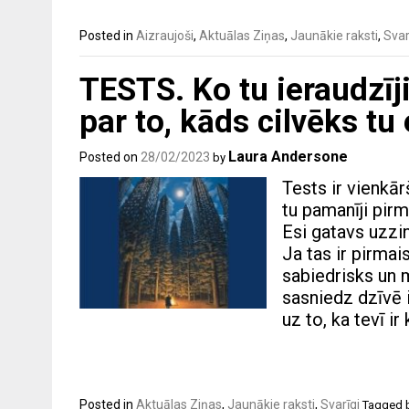
Posted in
Aizraujoši
,
Aktuālas Ziņas
,
Jaunākie raksti
,
Svar
TESTS. Ko tu ieraudzīji
par to, kāds cilvēks tu
Laura Andersone
Posted on
28/02/2023
by
Tests ir vienkā
tu pamanīji pirm
Esi gatavs uzzi
Ja tas ir pirmais
sabiedrisks un 
sasniedz dzīvē 
uz to, ka tevī ir
Posted in
Aktuālas Ziņas
,
Jaunākie raksti
,
Svarīgi
Tagged