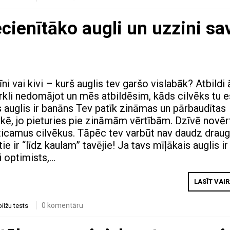
ecienītāko augli un uzzini sa
i vai kivi – kurš auglis tev garšo vislabāk? Atbildi ā
rkli nedomājot un mēs atbildēsim, kāds cilvēks tu e
s auglis ir banāns Tev patīk zināmas un pārbaudītas
riskē, jo pieturies pie zināmām vērtībām. Dzīvē novēr
uzticamus cilvēkus. Tāpēc tev varbūt nav daudz draug
 tie ir “līdz kaulam” tavējie! Ja tavs mīļākais auglis ir
i optimists,…
LASĪT VAI
0 komentāru
bilžu tests