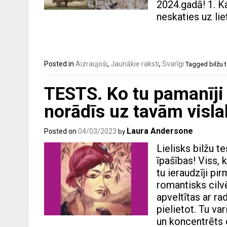
2024.gadā! 1. Ka
neskaties uz lie
Posted in
Aizraujoši
,
Jaunākie raksti
,
Svarīgi
Tagged
bilžu 
TESTS. Ko tu pamanīji 
norādīs uz tavām visl
Laura Andersone
Posted on
04/03/2023
by
Lielisks bilžu t
īpašības! Viss, 
tu ieraudzīji pi
romantisks cilv
apveltītas ar ra
pielietot. Tu var
un koncentrēts 