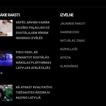
ĀKIE RAKSTI
IZVĒLNE
KĀPĒC ARVIEN VAIRĀK
JAUNĀKIE RAKSTI
CILVĒKU PAĻAUJAS UZ
SAIMNIECISKI
DIGITĀLAJIEM RĪKIEM
IKDIENAS IZVĒLĒS
AKTUĀLAS ZIŅAS
il 23, 2026
AIZRAUJOŠI
PIECI VEIDI, KĀ
IZMANTOT DIGITĀLĀS
ATPŪTA
MĀKSLAS PLATFORMAS
SLAVENĪBAS
LATVIJAS ATKLĀTAJĀS
ĀS
rch 09, 2026
KĀ ATRAST KVALITATĪVU
TIEŠSAISTES ĀRZEMJU
KAZINO LATVIJĀ
December 15, 2025