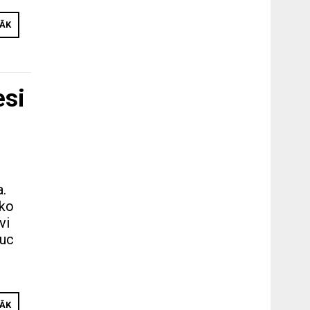
RĀK
esi
a.
 ko
vi
auc
RĀK