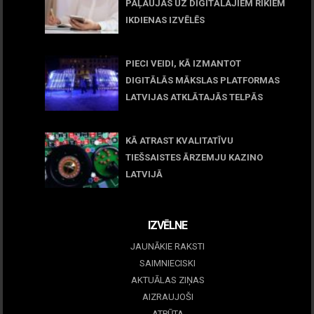
PAĻAUJAS UZ DIGITĀLAJIEM RĪKIEM
IKDIENAS IZVĒLĒS
April 23, 2026
PIECI VEIDI, KĀ IZMANTOT
DIGITĀLĀS MĀKSLAS PLATFORMAS
LATVIJAS ATKLĀTAJĀS TELPĀS
March 09, 2026
KĀ ATRAST KVALITATĪVU
TIEŠSAISTES ĀRZEMJU KAZINO
LATVIJĀ
December 15, 2025
IZVĒLNE
JAUNĀKIE RAKSTI
SAIMNIECISKI
AKTUĀLAS ZIŅAS
AIZRAUJOŠI
ATPŪTA