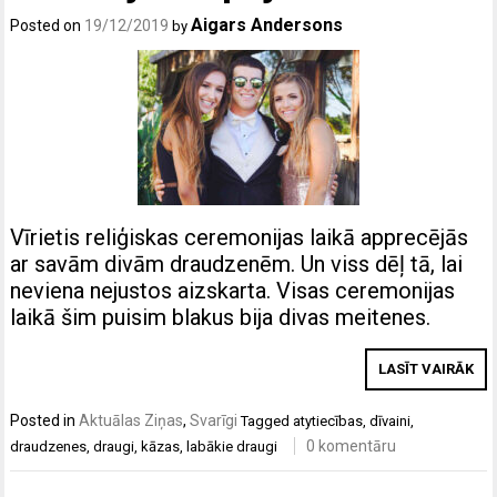
Aigars Andersons
Posted on
19/12/2019
by
Vīrietis reliģiskas ceremonijas laikā apprecējās
ar savām divām draudzenēm. Un viss dēļ tā, lai
neviena nejustos aizskarta. Visas ceremonijas
laikā šim puisim blakus bija divas meitenes.
LASĪT VAIRĀK
Posted in
Aktuālas Ziņas
,
Svarīgi
Tagged
atytiecības
,
dīvaini
,
0 komentāru
draudzenes
,
draugi
,
kāzas
,
labākie draugi