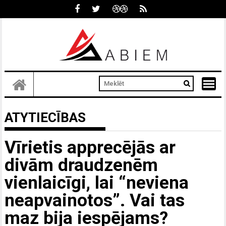
Skip
to
content
ATYTIECĪBAS
Vīrietis apprecējās ar
divām draudzenēm
vienlaicīgi, lai “neviena
neapvainotos”. Vai tas
maz bija iespējams?