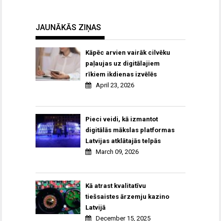
JAUNĀKĀS ZIŅAS
Kāpēc arvien vairāk cilvēku
paļaujas uz digitālajiem
rīkiem ikdienas izvēlēs
April 23, 2026
Pieci veidi, kā izmantot
digitālās mākslas platformas
Latvijas atklātajās telpās
March 09, 2026
Kā atrast kvalitatīvu
tiešsaistes ārzemju kazino
Latvijā
December 15, 2025